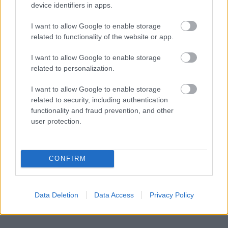
device identifiers in apps.
κινητά τηλέφωνα
I want to allow Google to enable storage
Ινδονησία: Πιλότος πιάστηκε να μεταφέρει στη
22:24
related to functionality of the website or app.
βαλίτσα του πάνω από 70.000 χάπια ecstasy
I want to allow Google to enable storage
Σύλληψη 46χρονου γιατί επέτρεψε σε ανήλικο
22:12
related to personalization.
γιο του να κάνει jet ski
I want to allow Google to enable storage
Πέθανε ο θρυλικός Γιώργος Μαρσέλος
22:00
related to security, including authentication
functionality and fraud prevention, and other
Δυτική Αττική: Για 5η νύχτα συνεχίζεται η μάχη
21:48
user protection.
με τις φλόγες, σε Λούμπα και Λάκκα Καλογήρου,
μόνο επίγειες δυνάμεις, ΒΙΝΤΕΟ
«Βρέθηκε εντός καταψύκτη σορός ανδρός, η
21:36
CONFIRM
οποία ανήκει στον αποβιώσαντα 90χρονο», η
ΕΛΑΣ για τη φρίκη στον Μυστρά
Data Deletion
Data Access
Privacy Policy
Τα λιωμένα καλώδια της μεγάλης καταστροφής,
21:24
έτσι ξεκίνησε η φωτιά σε Αττική και Βοιωτία