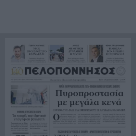
Σημαντική ενίσχυση για τον Αίαντα ΑΣΑΑ
21:12
Κοριτσάκι τριών χρονών παγιδεύτηκε σε παιδική
21:00
κουζίνα στις ΗΠΑ και πέθανε
Με τα αδέλφια Ανδρέα και Κωνσταντίνο
20:48
Μπιτσάκο η Εθνική ανδρών στους Μεσογειακούς
Πέταξε στα σκουπίδια δελτίο που κέρδιζε ένα
20:36
εκατομμύριο στο ΛΟΤΤΟ, αλλά έψαξε και το
βρήκε!
H Εθνική Νέων Γυναικών καθάρισε την
20:23
Πορτογαλία και πέρασε στους «8» του
Παγκοσμίου
Σοκ στην Πάτρα, βρέθηκε απαγχονισμένος
20:12
63χρονος, δίπλα του εντοπίστηκε σημείωμα
Ράγισαν και οι πέτρες στην κηδεία του Φράνκο
20:00
Μπαρέζι, χιλιάδες στο τελευταίο αντίο στον
μεγάλο αρχηγό της Μίλαν