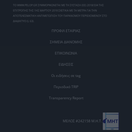
ΤΟ WWW.PELOP.GR ΣΥΜΜΟΡΦΩΝΕΤΑΙ ΜΕ ΤΗ ΣΥΣΤΑΣΗ (ΕΕ) 2018/334 ΤΗΣ
ΕΠΙΤΡΟΠΗΣ ΤΗΣ 1ΗΣ ΜΑΡΤΙΟΥ 2018 ΣΧΕΤΙΚΑ ΜΕ ΤΑ ΜΕΤΡΑ ΓΙΑ ΤΗΝ
ΑΠΟΤΕΛΕΣΜΑΤΙΚΗ ΑΝΤΙΜΕΤΩΠΙΣΗ ΤΟΥ ΠΑΡΑΝΟΜΟΥ ΠΕΡΙΕΧΟΜΕΝΟΥ ΣΤΟ
ΔΙΑΔΙΚΤΥΟ (L 63).
ΠΡΟΦΙΛ ΕΤΑΙΡΙΑΣ
ΣΗΜΕΙΑ ΔΙΑΝΟΜΗΣ
ΕΠΙΚΟΙΝΩΝΙΑ
ΕΙΔΗΣΕΙΣ
Οι ειδήσεις σε tag
Περιοδικό TRIP
Transparency Report
ΜΕΛΟΣ #242158 Μ.Η.Τ.