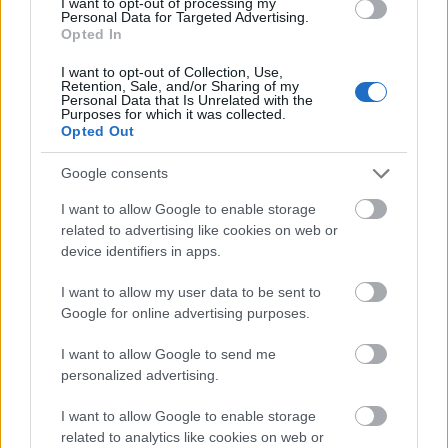
I want to opt-out of processing my
Personal Data for Targeted Advertising.
Opted In
ΡΟΗ ΕΙΔΗΣΕΩΝ
I want to opt-out of Collection, Use,
Το μεγάλο ρεκόρ του Κριστιάνο Ρονάλντο, που
Retention, Sale, and/or Sharing of my
23:39
Personal Data that Is Unrelated with the
δύσκολα θα καταρριφθεί
Purposes for which it was collected.
Opted Out
Νύχτα: Έβδομη σύλληψη για τις επιθέσεις σε
23:21
καταστήματα στην Πάτρα
Google consents
I want to allow Google to enable storage
Ο Ολυμπιακός ακίνδυνος δεν βρήκε λύσεις και
23:00
related to advertising like cookies on web or
γκολ, έμεινε στο μηδέν με τη Ναϊμέγκεν
device identifiers in apps.
Η μεγάλη κλήρωση του Τζόκερ
22:51
I want to allow my user data to be sent to
Google for online advertising purposes.
«Είχα για 2,5 χρόνια στον καταψύκτη τον νεκρό
22:48
ΟΛΕΣ ΟΙ ΕΙΔΗΣΕΙΣ
πατέρα μου για να παίρνω τη σύνταξή του και
I want to allow Google to send me
της μητέρας μου», σοκαριστική ομολογία για τον
personalized advertising.
Μυστρά
I want to allow Google to enable storage
«Ντου» της αστυνομίας στις φυλακές Άμφισσας
22:36
related to analytics like cookies on web or
και Μαλανδρίνου, βρέθηκαν ναρκωτικά και