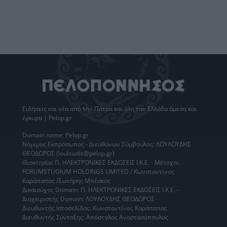
Ειδήσεις
και νέα από την
Πάτρα
και όλη την Ελλάδα άμεσα και
έγκυρα | Pelop.gr
Domain name: Pelop.gr
Νόμιμος Εκπρόσωπος - Διευθύνων Σύμβουλος: ΛΟΥΛΟΥΔΗΣ
ΘΕΟΔΩΡΟΣ (louloudis@pelop.gr)
Ιδιοκτησία: Π. ΗΛΕΚΤΡΟΝΙΚΕΣ ΕΚΔΟΣΕΙΣ Ι.Κ.Ε. - Μέτοχοι:
FORUMSTUDIUM HOLDINGS LIMITED / Κωνσταντίνος
Καράπαπας /Σωτήρης Μπέσκος
Δικαιούχος Domain: Π. ΗΛΕΚΤΡΟΝΙΚΕΣ ΕΚΔΟΣΕΙΣ Ι.Κ.Ε. -
Διαχειριστής Domain: ΛΟΥΛΟΥΔΗΣ ΘΕΟΔΩΡΟΣ
Διευθυντής Ιστοσελίδας: Κωνσταντίνος Καράπαπας
Διευθυντής Σύνταξης: Απόστολος Αναστασόπουλος