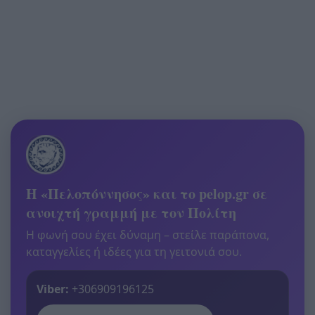
Η «Πελοπόννησος» και το pelop.gr σε
ανοιχτή γραμμή με τον Πολίτη
Η φωνή σου έχει δύναμη – στείλε παράπονα,
καταγγελίες ή ιδέες για τη γειτονιά σου.
Viber:
+306909196125