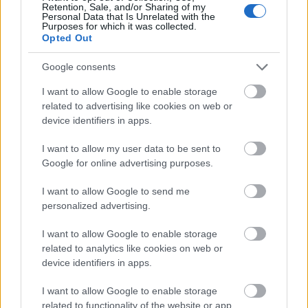
Retention, Sale, and/or Sharing of my
Personal Data that Is Unrelated with the
Το φαινόμενο της Ιδρυματοποίησης
15:16
Purposes for which it was collected.
Opted Out
Ισπανία: Το κύκλωμα των 24 εκατ. ευρώ –
15:15
Google consents
Ναρκωτικά στο ένα δρομολόγιο, μετανάστες
στην επιστροφή
I want to allow Google to enable storage
related to advertising like cookies on web or
Πανεπιστήμιο Πατρών: 168 αιτήσεις από 23
15:06
device identifiers in apps.
χώρες για το αγγλόφωνο Ιατρικό Τμήμα
I want to allow my user data to be sent to
«Πράσινο φως» για την οριστική θωράκιση του
14:59
Google for online advertising purposes.
Οδοντωτού: Η Περιφέρεια Δυτικής Ελλάδας
διαθέτει 1,86 εκατ. ευρώ για την μελέτη
I want to allow Google to send me
επαναλειτουργίας του ιστορικού σιδηρόδρομου
personalized advertising.
Πειραματικό εμβόλιο κατά του Έμπολα μπαίνει
14:58
I want to allow Google to enable storage
σε κλινική δοκιμή – Πρώτοι εθελοντές έλαβαν
related to analytics like cookies on web or
δόση στον Καναδά
device identifiers in apps.
Χανιά: 64χρονος πέθανε σε πισίνα ξενοδοχείου –
14:50
I want to allow Google to enable storage
Συνελήφθη ο ιδιοκτήτης
related to functionality of the website or app.