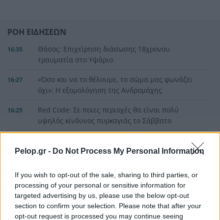
ΡΟΗ ΕΙΔΗΣΕΩΝ
Θάσος: Επιχείρηση διάσωσης 18χρονου
16:35
τραυματία στο Υψάριο
«Όσο και να το θέλουμε, το σώμα μας φωνάζει
16:27
όχι»: Η εξομολόγηση της Ανδρομάχης
Red Code: Σε ποιες περιοχές θα είναι πολύ
16:25
υψηλός κίνδυνος πυρκαγιάς το Σάββατο
Ολυμπιακός: Ο Ζοφρέ Μονκαντά στο γκρουπ
16:20
ομάδων του Βαγγέλη Μαρινάκη
Pelop.gr -
Do Not Process My Personal Information
ΟΛΕΣ ΟΙ ΕΙΔΗΣΕΙΣ
Δεν έκλεισες ακόμα διακοπές; 5 μέρη δίπλα στη
16:16
If you wish to opt-out of the sale, sharing to third parties, or
θάλασσα όπου αξίζει να ψάξεις δωμάτιο τώρα
processing of your personal or sensitive information for
targeted advertising by us, please use the below opt-out
Ποια προβλήματα αναδεικνύει μελέτη για τον
16:00
section to confirm your selection. Please note that after your
βιώσιμο τουρισμό στην Πάτρα
opt-out request is processed you may continue seeing