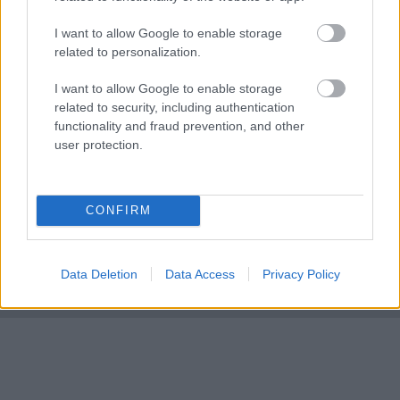
Σκιαδαρέσης: Άμεσες παρεμβάσεις στην
14:42
I want to allow Google to enable storage
Κανελλοπούλου για να αντιμετωπιστούν τα
related to personalization.
προβλήματα οδικής ασφάλειας
I want to allow Google to enable storage
Νέο πρόστιμο-ρεκόρ στη Meta: 567 εκατ.
14:34
related to security, including authentication
δολάρια για την ασφάλεια των παιδιών στα
functionality and fraud prevention, and other
social media
user protection.
CONFIRM
Data Deletion
Data Access
Privacy Policy
ΓΙΝΕ ΣΥΝΔΡΟΜΗΤΗΣ