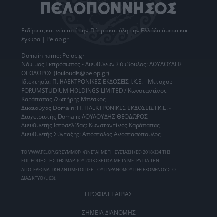
Ειδήσεις
και νέα από την
Πάτρα
και όλη την Ελλάδα άμεσα και
έγκυρα | Pelop.gr
Domain name: Pelop.gr
Νόμιμος Εκπρόσωπος - Διευθύνων Σύμβουλος: ΛΟΥΛΟΥΔΗΣ
ΘΕΟΔΩΡΟΣ (louloudis@pelop.gr)
Ιδιοκτησία: Π. ΗΛΕΚΤΡΟΝΙΚΕΣ ΕΚΔΟΣΕΙΣ Ι.Κ.Ε. - Μέτοχοι:
FORUMSTUDIUM HOLDINGS LIMITED / Κωνσταντίνος
Καράπαπας /Σωτήρης Μπέσκος
Δικαιούχος Domain: Π. ΗΛΕΚΤΡΟΝΙΚΕΣ ΕΚΔΟΣΕΙΣ Ι.Κ.Ε. -
Διαχειριστής Domain: ΛΟΥΛΟΥΔΗΣ ΘΕΟΔΩΡΟΣ
Διευθυντής Ιστοσελίδας: Κωνσταντίνος Καράπαπας
Διευθυντής Σύνταξης: Απόστολος Αναστασόπουλος
ΤΟ WWW.PELOP.GR ΣΥΜΜΟΡΦΩΝΕΤΑΙ ΜΕ ΤΗ ΣΥΣΤΑΣΗ (ΕΕ) 2018/334 ΤΗΣ
ΕΠΙΤΡΟΠΗΣ ΤΗΣ 1ΗΣ ΜΑΡΤΙΟΥ 2018 ΣΧΕΤΙΚΑ ΜΕ ΤΑ ΜΕΤΡΑ ΓΙΑ ΤΗΝ
ΑΠΟΤΕΛΕΣΜΑΤΙΚΗ ΑΝΤΙΜΕΤΩΠΙΣΗ ΤΟΥ ΠΑΡΑΝΟΜΟΥ ΠΕΡΙΕΧΟΜΕΝΟΥ ΣΤΟ
ΔΙΑΔΙΚΤΥΟ (L 63).
ΠΡΟΦΙΛ ΕΤΑΙΡΙΑΣ
ΣΗΜΕΙΑ ΔΙΑΝΟΜΗΣ