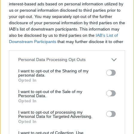
interest-based ads based on personal information utilized by
Μυστράς: Καταδικάστηκε σε 11 μήνες με
15:58
us or personal information disclosed to third parties prior to
αναστολή ο 55χρονος που έκρυβε τη σορό του
your opt-out. You may separately opt-out of the further
πατέρα του σε καταψύκτη
disclosure of your personal information by third parties on the
IAB’s list of downstream participants. This information may
Πόσο κοστίζει να φύγει μια οικογένεια διακοπές:
15:49
also be disclosed by us to third parties on the
IAB’s List of
Καύσιμα, διόδια και ακτοπλοϊκά στη ζυγαριά
Downstream Participants
that may further disclose it to other
third parties.
Αυτός είναι ο λόγος που τα Καλάβρυτα δεν είναι
15:47
μόνο χειμερινός προορισμός
Please note that this website/app uses one or more Google
Personal Data Processing Opt Outs
services and may gather and store information including but
«Επίθεση στον έναν, επίθεση σε όλους»: Η
15:38
not limited to your visit or usage behaviour. You may click to
I want to opt-out of the Sharing of my
personal data.
συμφωνία που υπέγραψαν Τουρκία, Σαουδική
grant or deny consent to Google and its third-party tags to
Opted In
Αραβία και Πακιστάν
use your data for below specified purposes in below Google
consent section.
I want to opt-out of the Sale of my
Κορυφώνεται η έξοδος του Αυγούστου: Πάνω
15:24
Personal Data.
από 129.000 επιβάτες αναχωρούν από τα
Opted In
λιμάνια της Αττικής
I want to opt-out of processing my
Personal Data for Targeted Advertising.
Άδανα: Βγήκαν τα όπλα για ένα χρέος – Το
15:22
Opted In
βίντεο από τη φονική συμπλοκή σε γραφείο
ενοικιάσεων
I want to opt-out of Collection, Use,