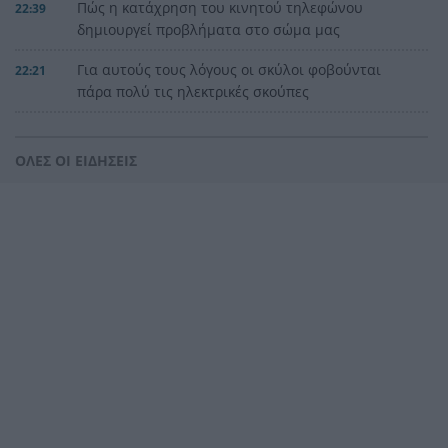
Πώς η κατάχρηση του κινητού τηλεφώνου
22:39
δημιουργεί προβλήματα στο σώμα μας
Για αυτούς τους λόγους οι σκύλοι φοβούνται
22:21
πάρα πολύ τις ηλεκτρικές σκούπες
Ξυλοδαρμός Βρετανού στην Κρήτη από πέντε
22:00
νεαρούς νταήδες
ΟΛΕΣ ΟΙ ΕΙΔΗΣΕΙΣ
Ευρωπαϊκό πρωτάθλημα στίβου με Τεντόγλου,
21:55
Καραλή, Στεφανίδη, Ντρισμπιώτη, Τζένγκο
Η αβλεψία στην τραγωδία της Πάρου, έτσι έγινε
21:45
το μεγάλο κακό με τον πνιγμό του 4χρονου,
πολλά τα ερωτηματικά
Πάνω από ένα εκατ. ευρώ τα πρόστιμα από τις
21:36
αρχές του χρόνου, νέες συλλήψεις σε Κορινθία,
Λέσβο
Ενίσχυση στη θέση «1» για τον Αίαντα ΑΣΑΑ
21:24