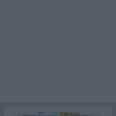
Ιράν: Όροι που «καίνε» για το άνοιγμα των
21:12
Στενών του Ορμούζ
Το βιολί της στο Αιγαίο η Τουρκία, συνεχίζει τις
21:00
παραβιάσεις
Αυτή είναι η μαρμελάδα που ανακλήθηκε από
20:48
τον ΕΦΕΤ, ο λόγος
Χαμάς: Παραμένει έτοιμη να εφαρμόσει το
20:36
ειρηνευτικό σχέδιο των ΗΠΑ για τη Γάζα
Φιστίκια: 6 οφέλη για καρδιά, έντερο και
20:24
σάκχαρο – Τι δείχνουν οι μελέτες
«Ας αναπαυτεί εν ειρήνη», Ρεάλ, Μπαρτσελόνα
20:12
και Ομοσπονδία Αργεντινής για τον χαμό του
πατέρα του Μέσι
Οι πνιγμοί είναι συνήθως «βουβοί»: Η
20:00
διασώστρια Δήμητρα Παναγιωτοπούλου για τις