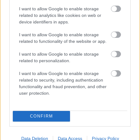
Με τη ροζ σημαία «ντύθηκε» η πρόσοψη του
I want to allow Google to enable storage
related to analytics like cookies on web or
Δήμου Αθηναίων για την Παγκόσμια Ημέρα
device identifiers in apps.
των Γυναικών
I want to allow Google to enable storage
related to functionality of the website or app.
I want to allow Google to enable storage
related to personalization.
I want to allow Google to enable storage
related to security, including authentication
functionality and fraud prevention, and other
user protection.
CONFIRM
Data Deletion
Data Access
Privacy Policy
ΑΘΛΗΤΙΣΜΟΣ