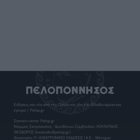
Ειδήσεις
και νέα από την
Πάτρα
και όλη την Ελλάδα άμεσα και
έγκυρα | Pelop.gr
Domain name: Pelop.gr
Νόμιμος Εκπρόσωπος - Διευθύνων Σύμβουλος: ΛΟΥΛΟΥΔΗΣ
ΘΕΟΔΩΡΟΣ (louloudis@pelop.gr)
Ιδιοκτησία: Π. ΗΛΕΚΤΡΟΝΙΚΕΣ ΕΚΔΟΣΕΙΣ Ι.Κ.Ε. - Μέτοχοι: