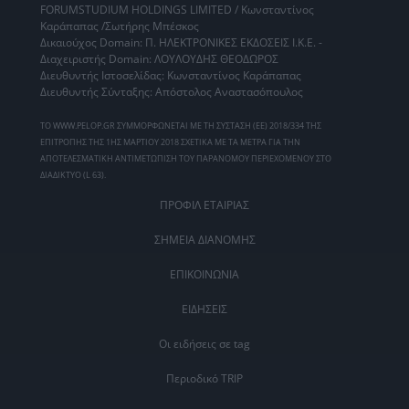
FORUMSTUDIUM HOLDINGS LIMITED / Κωνσταντίνος
Καράπαπας /Σωτήρης Μπέσκος
Δικαιούχος Domain: Π. ΗΛΕΚΤΡΟΝΙΚΕΣ ΕΚΔΟΣΕΙΣ Ι.Κ.Ε. -
Διαχειριστής Domain: ΛΟΥΛΟΥΔΗΣ ΘΕΟΔΩΡΟΣ
Διευθυντής Ιστοσελίδας: Κωνσταντίνος Καράπαπας
Διευθυντής Σύνταξης: Απόστολος Αναστασόπουλος
ΤΟ WWW.PELOP.GR ΣΥΜΜΟΡΦΩΝΕΤΑΙ ΜΕ ΤΗ ΣΥΣΤΑΣΗ (ΕΕ) 2018/334 ΤΗΣ
ΕΠΙΤΡΟΠΗΣ ΤΗΣ 1ΗΣ ΜΑΡΤΙΟΥ 2018 ΣΧΕΤΙΚΑ ΜΕ ΤΑ ΜΕΤΡΑ ΓΙΑ ΤΗΝ
ΑΠΟΤΕΛΕΣΜΑΤΙΚΗ ΑΝΤΙΜΕΤΩΠΙΣΗ ΤΟΥ ΠΑΡΑΝΟΜΟΥ ΠΕΡΙΕΧΟΜΕΝΟΥ ΣΤΟ
ΔΙΑΔΙΚΤΥΟ (L 63).
ΠΡΟΦΙΛ ΕΤΑΙΡΙΑΣ
ΣΗΜΕΙΑ ΔΙΑΝΟΜΗΣ
ΕΠΙΚΟΙΝΩΝΙΑ
ΕΙΔΗΣΕΙΣ
Οι ειδήσεις σε tag
Περιοδικό TRIP