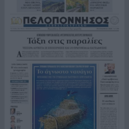
εμπειρίες και το απαιτητικό της επάγγελμα
«Λένε προδότες και πληρωμένους όσους
19:48
αποχωρούν», διαζύγιο με αιχμές στο κόμμα
Καρυστιανού
Η Ελλάδα θα διεκδικήσει την 9η θέση στο
19:36
Παγκόσμιο πρωτάθλημα Παίδων
Τεσσάρων χρονών παιδί βρέθηκε νεκρό σε
19:24
πισίνα στην Πάρο, ανείπωτη τραγωδία
Μπαράζ συλλήψεων για ναρκωτικά σε Κέρκυρα
19:12
και Λευκάδα
Στον Αστακό ολοκληρώνεται το Ράλι Ιονίου
19:04