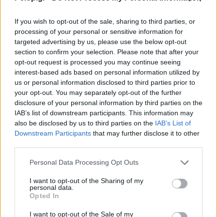
Θριαμβευτική υποδοχή και 17 μετάλλια για
If you wish to opt-out of the sale, sharing to third parties, or
την ελληνική αποστολή
processing of your personal or sensitive information for
targeted advertising by us, please use the below opt-out
section to confirm your selection. Please note that after your
opt-out request is processed you may continue seeing
interest-based ads based on personal information utilized by
us or personal information disclosed to third parties prior to
your opt-out. You may separately opt-out of the further
disclosure of your personal information by third parties on the
IAB’s list of downstream participants. This information may
also be disclosed by us to third parties on the
IAB’s List of
Downstream Participants
that may further disclose it to other
third parties.
Please note that this website/app uses one or more Google
Personal Data Processing Opt Outs
services and may gather and store information including but
not limited to your visit or usage behaviour. You may click to
I want to opt-out of the Sharing of my
personal data.
grant or deny consent to Google and its third-party tags to
Opted In
use your data for below specified purposes in below Google
LIFE
consent section.
I want to opt-out of the Sale of my