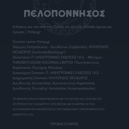
Ειδήσεις
και νέα από την
Πάτρα
και όλη την Ελλάδα άμεσα και
έγκυρα | Pelop.gr
Domain name: Pelop.gr
Νόμιμος Εκπρόσωπος - Διευθύνων Σύμβουλος: ΛΟΥΛΟΥΔΗΣ
ΘΕΟΔΩΡΟΣ (louloudis@pelop.gr)
Ιδιοκτησία: Π. ΗΛΕΚΤΡΟΝΙΚΕΣ ΕΚΔΟΣΕΙΣ Ι.Κ.Ε. - Μέτοχοι:
FORUMSTUDIUM HOLDINGS LIMITED / Κωνσταντίνος
Καράπαπας /Σωτήρης Μπέσκος
Δικαιούχος Domain: Π. ΗΛΕΚΤΡΟΝΙΚΕΣ ΕΚΔΟΣΕΙΣ Ι.Κ.Ε. -
Διαχειριστής Domain: ΛΟΥΛΟΥΔΗΣ ΘΕΟΔΩΡΟΣ
Διευθυντής Ιστοσελίδας: Κωνσταντίνος Καράπαπας
Διευθυντής Σύνταξης: Απόστολος Αναστασόπουλος
ΤΟ WWW.PELOP.GR ΣΥΜΜΟΡΦΩΝΕΤΑΙ ΜΕ ΤΗ ΣΥΣΤΑΣΗ (ΕΕ) 2018/334 ΤΗΣ
ΕΠΙΤΡΟΠΗΣ ΤΗΣ 1ΗΣ ΜΑΡΤΙΟΥ 2018 ΣΧΕΤΙΚΑ ΜΕ ΤΑ ΜΕΤΡΑ ΓΙΑ ΤΗΝ
ΑΠΟΤΕΛΕΣΜΑΤΙΚΗ ΑΝΤΙΜΕΤΩΠΙΣΗ ΤΟΥ ΠΑΡΑΝΟΜΟΥ ΠΕΡΙΕΧΟΜΕΝΟΥ ΣΤΟ
ΔΙΑΔΙΚΤΥΟ (L 63).
ΠΡΟΦΙΛ ΕΤΑΙΡΙΑΣ