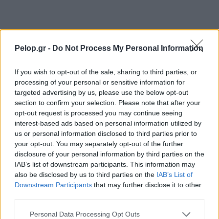
Η αβλεψία στην τραγωδία της Πάρου, έτσι έγινε
21:45
το μεγάλο κακό με τον πνιγμό του 4χρονου,
πολλά τα ερωτηματικά
Πάνω από ένα εκατ. ευρώ τα πρόστιμα από τις
21:36
Pelop.gr -
Do Not Process My Personal Information
αρχές του χρόνου, νέες συλλήψεις σε Κορινθία,
Λέσβο
If you wish to opt-out of the sale, sharing to third parties, or
processing of your personal or sensitive information for
Ενίσχυση στη θέση «1» για τον Αίαντα ΑΣΑΑ
21:24
targeted advertising by us, please use the below opt-out
section to confirm your selection. Please note that after your
Ιράν: Όροι που «καίνε» για το άνοιγμα των
21:12
opt-out request is processed you may continue seeing
Στενών του Ορμούζ
interest-based ads based on personal information utilized by
us or personal information disclosed to third parties prior to
Το βιολί της στο Αιγαίο η Τουρκία, συνεχίζει τις
21:00
your opt-out. You may separately opt-out of the further
παραβιάσεις
disclosure of your personal information by third parties on the
IAB’s list of downstream participants. This information may
Αυτή είναι η μαρμελάδα που ανακλήθηκε από
20:48
also be disclosed by us to third parties on the
IAB’s List of
τον ΕΦΕΤ, ο λόγος
Downstream Participants
that may further disclose it to other
third parties.
Χαμάς: Παραμένει έτοιμη να εφαρμόσει το
20:36
ειρηνευτικό σχέδιο των ΗΠΑ για τη Γάζα
Please note that this website/app uses one or more Google
Personal Data Processing Opt Outs