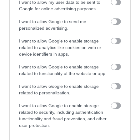
I want to allow my user data to be sent to
Μπαράζ συλλήψεων για ναρκωτικά σε Κέρκυρα
19:12
Google for online advertising purposes.
και Λευκάδα
I want to allow Google to send me
Στον Αστακό ολοκληρώνεται το Ράλι Ιονίου
19:04
personalized advertising.
I want to allow Google to enable storage
related to analytics like cookies on web or
device identifiers in apps.
I want to allow Google to enable storage
related to functionality of the website or app.
I want to allow Google to enable storage
related to personalization.
I want to allow Google to enable storage
ΓΙΝΕ ΣΥΝΔΡΟΜΗΤΗΣ
related to security, including authentication
functionality and fraud prevention, and other
user protection.