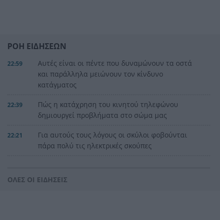
ΡΟΗ ΕΙΔΗΣΕΩΝ
Αυτές είναι οι πέντε που δυναμώνουν τα οστά
22:59
και παράλληλα μειώνουν τον κίνδυνο
κατάγματος
Πώς η κατάχρηση του κινητού τηλεφώνου
22:39
δημιουργεί προβλήματα στο σώμα μας
Για αυτούς τους λόγους οι σκύλοι φοβούνται
22:21
πάρα πολύ τις ηλεκτρικές σκούπες
Ξυλοδαρμός Βρετανού στην Κρήτη από πέντε
22:00
νεαρούς νταήδες
ΟΛΕΣ ΟΙ ΕΙΔΗΣΕΙΣ
Ευρωπαϊκό πρωτάθλημα στίβου με Τεντόγλου,
21:55
Καραλή, Στεφανίδη, Ντρισμπιώτη, Τζένγκο