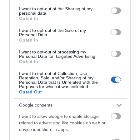
services and may gather and store information including but
Φιστίκια: 6 οφέλη για καρδιά, έντερο και
20:24
not limited to your visit or usage behaviour. You may click to
I want to opt-out of the Sharing of my
personal data.
σάκχαρο – Τι δείχνουν οι μελέτες
grant or deny consent to Google and its third-party tags to
Opted In
use your data for below specified purposes in below Google
«Ας αναπαυτεί εν ειρήνη», Ρεάλ, Μπαρτσελόνα
20:12
consent section.
I want to opt-out of the Sale of my
και Ομοσπονδία Αργεντινής για τον χαμό του
Personal Data.
πατέρα του Μέσι
Opted In
I want to opt-out of processing my
Οι πνιγμοί είναι συνήθως «βουβοί»: Η
20:00
Personal Data for Targeted Advertising.
διασώστρια Δήμητρα Παναγιωτοπούλου για τις
Opted In
εμπειρίες και το απαιτητικό της επάγγελμα
I want to opt-out of Collection, Use,
Retention, Sale, and/or Sharing of my
«Λένε προδότες και πληρωμένους όσους
19:48
Personal Data that Is Unrelated with the
αποχωρούν», διαζύγιο με αιχμές στο κόμμα
Purposes for which it was collected.
Opted Out
Καρυστιανού
Η Ελλάδα θα διεκδικήσει την 9η θέση στο
Google consents
19:36
Παγκόσμιο πρωτάθλημα Παίδων
I want to allow Google to enable storage
related to advertising like cookies on web or
Τεσσάρων χρονών παιδί βρέθηκε νεκρό σε
19:24
device identifiers in apps.
πισίνα στην Πάρο, ανείπωτη τραγωδία