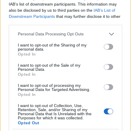
IAB’s list of downstream participants. This information may
also be disclosed by us to third parties on the
IAB’s List of
Downstream Participants
that may further disclose it to other
third parties.
Please note that this website/app uses one or more Google
Personal Data Processing Opt Outs
services and may gather and store information including but
not limited to your visit or usage behaviour. You may click to
I want to opt-out of the Sharing of my
personal data.
grant or deny consent to Google and its third-party tags to
Opted In
use your data for below specified purposes in below Google
consent section.
I want to opt-out of the Sale of my
Personal Data.
Opted In
ΑΧΑΪΑ
I want to opt-out of processing my
Personal Data for Targeted Advertising.
Ιατρικός Σύλλογος Πατρών: Στηρίζει τις
Opted In
κινητοποιήσεις του ιδιωτικού διαγνωστικού
I want to opt-out of Collection, Use,
τομέα στις 26, 27 και 28 Μαΐου
Retention, Sale, and/or Sharing of my
Personal Data that Is Unrelated with the
Purposes for which it was collected.
Opted Out