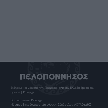
Ειδήσεις
και νέα από την
Πάτρα
και όλη την Ελλάδα άμεσα και
έγκυρα | Pelop.gr
Domain name: Pelop.gr
Νόμιμος Εκπρόσωπος - Διευθύνων Σύμβουλος: ΛΟΥΛΟΥΔΗΣ