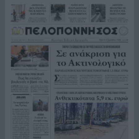
Ο Λάκης Γαβαλάς έγινε 74 και το γιόρτασε όπως
18:09
μόνο εκείνος ξέρει
Γαλλία: Ένα τηλεφώνημα, ένας δήθεν κούριερ
17:58
και λεία 1,1 εκατ. ευρώ – Η απάτη που άδειασε
το χρηματοκιβώτιο
Με Γιόκιτς, Μιλουτίνοφ και πρώην του
17:50
Προμηθέα στα Παράθυρα του Αυγούστου η
Σερβία
Ράλι Ιονίου: Εσκιζε τα κύματα ο ΙΟΠ και στη 2η
17:41
ιστιοδρομία
Αστυνομικός στη Μύκονο συνελήφθη για
17:35
επικίνδυνη οδήγηση και απείθεια
Κρακοβία: Η ευρωπαϊκή πόλη που τον χειμώνα
17:27
μοιάζει βγαλμένη από ταινία – Τι κρύβεται κάτω
από την πλατεία της