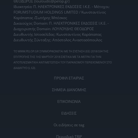
ΘΕΟΔΩΡΟΣ (louloudis@pelop.gr)
Ιδιοκτησία: Π. ΗΛΕΚΤΡΟΝΙΚΕΣ ΕΚΔΟΣΕΙΣ Ι.Κ.Ε. - Μέτοχοι:
FORUMSTUDIUM HOLDINGS LIMITED / Κωνσταντίνος
Καράπαπας /Σωτήρης Μπέσκος
Δικαιούχος Domain: Π. ΗΛΕΚΤΡΟΝΙΚΕΣ ΕΚΔΟΣΕΙΣ Ι.Κ.Ε. -
Διαχειριστής Domain: ΛΟΥΛΟΥΔΗΣ ΘΕΟΔΩΡΟΣ
Διευθυντής Ιστοσελίδας: Κωνσταντίνος Καράπαπας
Διευθυντής Σύνταξης: Απόστολος Αναστασόπουλος
ΤΟ WWW.PELOP.GR ΣΥΜΜΟΡΦΩΝΕΤΑΙ ΜΕ ΤΗ ΣΥΣΤΑΣΗ (ΕΕ) 2018/334 ΤΗΣ
ΕΠΙΤΡΟΠΗΣ ΤΗΣ 1ΗΣ ΜΑΡΤΙΟΥ 2018 ΣΧΕΤΙΚΑ ΜΕ ΤΑ ΜΕΤΡΑ ΓΙΑ ΤΗΝ
ΑΠΟΤΕΛΕΣΜΑΤΙΚΗ ΑΝΤΙΜΕΤΩΠΙΣΗ ΤΟΥ ΠΑΡΑΝΟΜΟΥ ΠΕΡΙΕΧΟΜΕΝΟΥ ΣΤΟ
ΔΙΑΔΙΚΤΥΟ (L 63).
ΠΡΟΦΙΛ ΕΤΑΙΡΙΑΣ
ΣΗΜΕΙΑ ΔΙΑΝΟΜΗΣ
ΕΠΙΚΟΙΝΩΝΙΑ
ΕΙΔΗΣΕΙΣ
Οι ειδήσεις σε tag
Περιοδικό TRIP