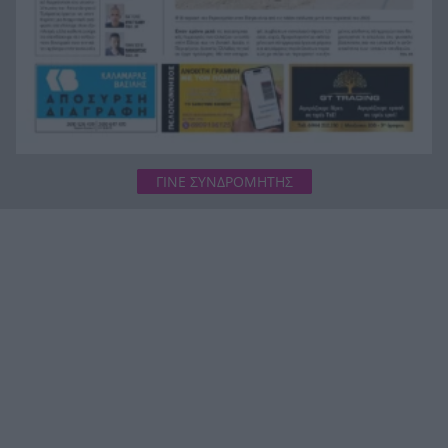
Ποια ράμπα αναπήρων; Δεν έχει σήμανση, θα
17:18
παρκάρω! Δεν πάρκαρε (τελικά), λίγο έλλειψε να
γίνει μεγάλος χαμός
ΓΙΝΕ ΣΥΝΔΡΟΜΗΤΗΣ