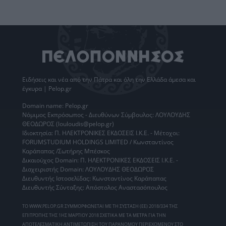
Ειδήσεις
και νέα από την
Πάτρα
και όλη την Ελλάδα άμεσα και
έγκυρα | Pelop.gr
Domain name: Pelop.gr
Νόμιμος Εκπρόσωπος - Διευθύνων Σύμβουλος: ΛΟΥΛΟΥΔΗΣ
ΘΕΟΔΩΡΟΣ (louloudis@pelop.gr)
Ιδιοκτησία: Π. ΗΛΕΚΤΡΟΝΙΚΕΣ ΕΚΔΟΣΕΙΣ Ι.Κ.Ε. - Μέτοχοι:
FORUMSTUDIUM HOLDINGS LIMITED / Κωνσταντίνος
Καράπαπας /Σωτήρης Μπέσκος
Δικαιούχος Domain: Π. ΗΛΕΚΤΡΟΝΙΚΕΣ ΕΚΔΟΣΕΙΣ Ι.Κ.Ε. -
Διαχειριστής Domain: ΛΟΥΛΟΥΔΗΣ ΘΕΟΔΩΡΟΣ
Διευθυντής Ιστοσελίδας: Κωνσταντίνος Καράπαπας
Διευθυντής Σύνταξης: Απόστολος Αναστασόπουλος
ΤΟ WWW.PELOP.GR ΣΥΜΜΟΡΦΩΝΕΤΑΙ ΜΕ ΤΗ ΣΥΣΤΑΣΗ (ΕΕ) 2018/334 ΤΗΣ
ΕΠΙΤΡΟΠΗΣ ΤΗΣ 1ΗΣ ΜΑΡΤΙΟΥ 2018 ΣΧΕΤΙΚΑ ΜΕ ΤΑ ΜΕΤΡΑ ΓΙΑ ΤΗΝ
ΑΠΟΤΕΛΕΣΜΑΤΙΚΗ ΑΝΤΙΜΕΤΩΠΙΣΗ ΤΟΥ ΠΑΡΑΝΟΜΟΥ ΠΕΡΙΕΧΟΜΕΝΟΥ ΣΤΟ