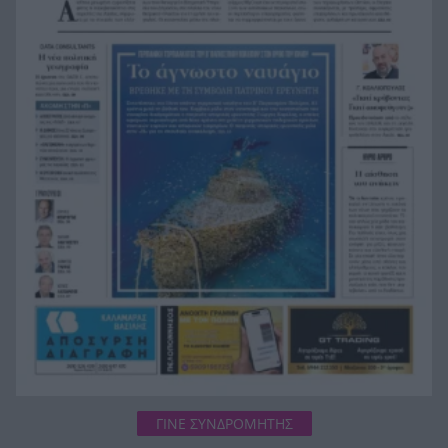
Τεσσάρων χρονών παιδί βρέθηκε νεκρό σε
19:24
πισίνα στην Πάρο, ανείπωτη τραγωδία
Μπαράζ συλλήψεων για ναρκωτικά σε Κέρκυρα
19:12
και Λευκάδα
Στον Αστακό ολοκληρώνεται το Ράλι Ιονίου
19:04
ΓΙΝΕ ΣΥΝΔΡΟΜΗΤΗΣ