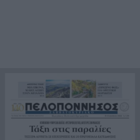
Χαμάς: Παραμένει έτοιμη να εφαρμόσει το
20:36
ειρηνευτικό σχέδιο των ΗΠΑ για τη Γάζα
Φιστίκια: 6 οφέλη για καρδιά, έντερο και
20:24
σάκχαρο – Τι δείχνουν οι μελέτες
«Ας αναπαυτεί εν ειρήνη», Ρεάλ, Μπαρτσελόνα
20:12
και Ομοσπονδία Αργεντινής για τον χαμό του
πατέρα του Μέσι
Οι πνιγμοί είναι συνήθως «βουβοί»: Η
20:00
διασώστρια Δήμητρα Παναγιωτοπούλου για τις
εμπειρίες και το απαιτητικό της επάγγελμα
«Λένε προδότες και πληρωμένους όσους
19:48
αποχωρούν», διαζύγιο με αιχμές στο κόμμα
Καρυστιανού
Η Ελλάδα θα διεκδικήσει την 9η θέση στο
19:36
Παγκόσμιο πρωτάθλημα Παίδων