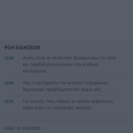
ΡΟΗ ΕΙΔΗΣΕΩΝ
Αυτές είναι οι πέντε που δυναμώνουν τα οστά
22:59
και παράλληλα μειώνουν τον κίνδυνο
κατάγματος
Πώς η κατάχρηση του κινητού τηλεφώνου
22:39
δημιουργεί προβλήματα στο σώμα μας
Για αυτούς τους λόγους οι σκύλοι φοβούνται
22:21
πάρα πολύ τις ηλεκτρικές σκούπες
Ξυλοδαρμός Βρετανού στην Κρήτη από πέντε
22:00
νεαρούς νταήδες
ΟΛΕΣ ΟΙ ΕΙΔΗΣΕΙΣ