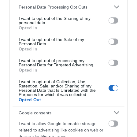
Please note that this website/app uses one or more Google
Personal Data Processing Opt Outs
services and may gather and store information including but
not limited to your visit or usage behaviour. You may click to
I want to opt-out of the Sharing of my
personal data.
grant or deny consent to Google and its third-party tags to
Opted In
use your data for below specified purposes in below Google
ARTS
consent section.
I want to opt-out of the Sale of my
Φρανκενστάιν: Το τέρας που γεννήθηκε σε
Personal Data.
καταιγίδα και δεν έφυγε ποτέ από την οθόνη
Opted In
I want to opt-out of processing my
Personal Data for Targeted Advertising.
Opted In
I want to opt-out of Collection, Use,
Retention, Sale, and/or Sharing of my
Personal Data that Is Unrelated with the
Purposes for which it was collected.
Opted Out
Google consents
I want to allow Google to enable storage
related to advertising like cookies on web or
device identifiers in apps.