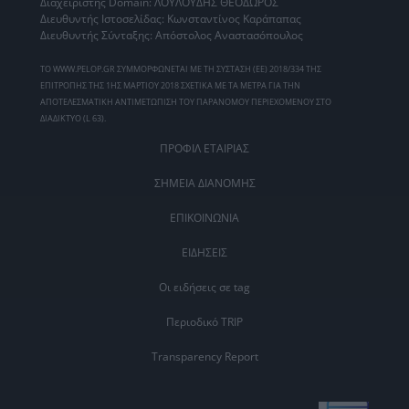
Διαχειριστής Domain: ΛΟΥΛΟΥΔΗΣ ΘΕΟΔΩΡΟΣ
Διευθυντής Ιστοσελίδας: Κωνσταντίνος Καράπαπας
Διευθυντής Σύνταξης: Απόστολος Αναστασόπουλος
ΤΟ WWW.PELOP.GR ΣΥΜΜΟΡΦΩΝΕΤΑΙ ΜΕ ΤΗ ΣΥΣΤΑΣΗ (ΕΕ) 2018/334 ΤΗΣ
ΕΠΙΤΡΟΠΗΣ ΤΗΣ 1ΗΣ ΜΑΡΤΙΟΥ 2018 ΣΧΕΤΙΚΑ ΜΕ ΤΑ ΜΕΤΡΑ ΓΙΑ ΤΗΝ
ΑΠΟΤΕΛΕΣΜΑΤΙΚΗ ΑΝΤΙΜΕΤΩΠΙΣΗ ΤΟΥ ΠΑΡΑΝΟΜΟΥ ΠΕΡΙΕΧΟΜΕΝΟΥ ΣΤΟ
ΔΙΑΔΙΚΤΥΟ (L 63).
ΠΡΟΦΙΛ ΕΤΑΙΡΙΑΣ
ΣΗΜΕΙΑ ΔΙΑΝΟΜΗΣ
ΕΠΙΚΟΙΝΩΝΙΑ
ΕΙΔΗΣΕΙΣ
Οι ειδήσεις σε tag
Περιοδικό TRIP
Transparency Report