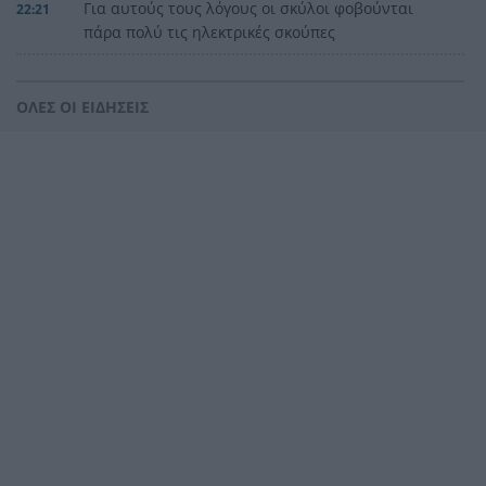
Για αυτούς τους λόγους οι σκύλοι φοβούνται
22:21
πάρα πολύ τις ηλεκτρικές σκούπες
Ξυλοδαρμός Βρετανού στην Κρήτη από πέντε
22:00
νεαρούς νταήδες
ΟΛΕΣ ΟΙ ΕΙΔΗΣΕΙΣ
Ευρωπαϊκό πρωτάθλημα στίβου με Τεντόγλου,
21:55
Καραλή, Στεφανίδη, Ντρισμπιώτη, Τζένγκο
Η αβλεψία στην τραγωδία της Πάρου, έτσι έγινε
21:45
το μεγάλο κακό με τον πνιγμό του 4χρονου,
πολλά τα ερωτηματικά
Πάνω από ένα εκατ. ευρώ τα πρόστιμα από τις
21:36
αρχές του χρόνου, νέες συλλήψεις σε Κορινθία,
Λέσβο
Ενίσχυση στη θέση «1» για τον Αίαντα ΑΣΑΑ
21:24
Ιράν: Όροι που «καίνε» για το άνοιγμα των
21:12
Στενών του Ορμούζ