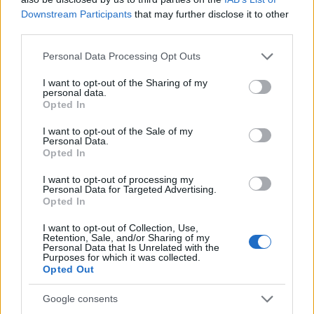
Μικτών ομάδων
Downstream Participants
that may further disclose it to other
third parties.
Please note that this website/app uses one or more Google
Personal Data Processing Opt Outs
services and may gather and store information including but
not limited to your visit or usage behaviour. You may click to
I want to opt-out of the Sharing of my
personal data.
grant or deny consent to Google and its third-party tags to
Opted In
use your data for below specified purposes in below Google
consent section.
I want to opt-out of the Sale of my
Personal Data.
Opted In
I want to opt-out of processing my
Personal Data for Targeted Advertising.
Opted In
I want to opt-out of Collection, Use,
Retention, Sale, and/or Sharing of my
Personal Data that Is Unrelated with the
Purposes for which it was collected.
Opted Out
ΕΡΑΣΙΤΕΧΝΙΚΟ
Google consents
Προεπιλογή Μικτών: Οι ποδοσφαιριστές που