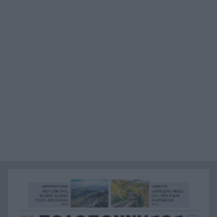
Το βιολί της στο Αιγαίο η Τουρκία, συνεχίζει τις
21:00
παραβιάσεις
Αυτή είναι η μαρμελάδα που ανακλήθηκε από
20:48
τον ΕΦΕΤ, ο λόγος
Χαμάς: Παραμένει έτοιμη να εφαρμόσει το
20:36
ειρηνευτικό σχέδιο των ΗΠΑ για τη Γάζα
Φιστίκια: 6 οφέλη για καρδιά, έντερο και
20:24
σάκχαρο – Τι δείχνουν οι μελέτες
«Ας αναπαυτεί εν ειρήνη», Ρεάλ, Μπαρτσελόνα
20:12
και Ομοσπονδία Αργεντινής για τον χαμό του
πατέρα του Μέσι
Οι πνιγμοί είναι συνήθως «βουβοί»: Η
20:00
διασώστρια Δήμητρα Παναγιωτοπούλου για τις
εμπειρίες και το απαιτητικό της επάγγελμα
«Λένε προδότες και πληρωμένους όσους
19:48