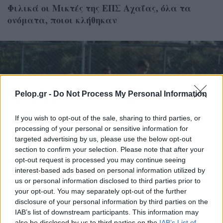
Φιλικά οι Μικτές της ΕΠΣ Αχαΐας, όλα τα
ονόματα, ποιοι κλήθηκαν
Pelop.gr -
Do Not Process My Personal Information
If you wish to opt-out of the sale, sharing to third parties, or
processing of your personal or sensitive information for
targeted advertising by us, please use the below opt-out
section to confirm your selection. Please note that after your
opt-out request is processed you may continue seeing
interest-based ads based on personal information utilized by
us or personal information disclosed to third parties prior to
your opt-out. You may separately opt-out of the further
disclosure of your personal information by third parties on the
ΕΡΑΣΙΤΕΧΝΙΚΟ
IAB’s list of downstream participants. This information may
Εργομετρικές μετρήσεις ενόψει προεπιλογών
also be disclosed by us to third parties on the
IAB’s List of