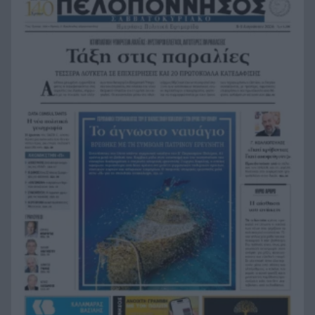
αποχωρούν», διαζύγιο με αιχμές στο κόμμα
Καρυστιανού
Η Ελλάδα θα διεκδικήσει την 9η θέση στο
19:36
Παγκόσμιο πρωτάθλημα Παίδων
Τεσσάρων χρονών παιδί βρέθηκε νεκρό σε
19:24
πισίνα στην Πάρο, ανείπωτη τραγωδία
Μπαράζ συλλήψεων για ναρκωτικά σε Κέρκυρα
19:12
και Λευκάδα
Στον Αστακό ολοκληρώνεται το Ράλι Ιονίου
19:04