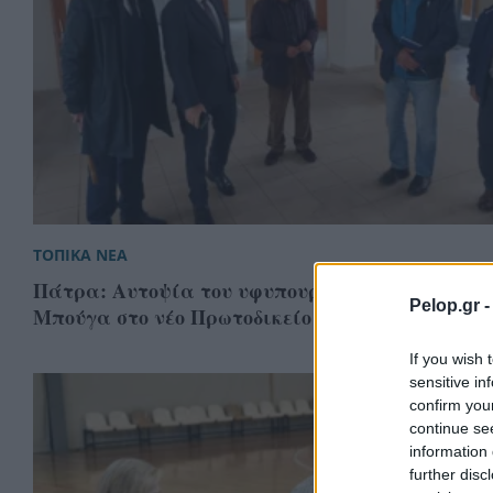
ΤΟΠΙΚΑ ΝΕΑ
Πάτρα: Αυτοψία του υφυπουργού Δικαιοσύνης Ι
Pelop.gr 
Μπούγα στο νέο Πρωτοδικείο
If you wish 
sensitive in
confirm you
continue se
information 
further disc