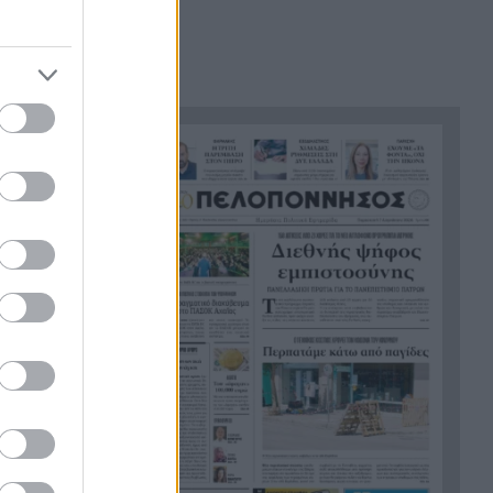
του ήταν σαν πλαστελίνη»
Τραμπ: Δεν σταματά στο
21:24
«μπλόκο» του Ανωτάτου
Δικαστηρίου, θέλει να
απολύσει ξανά την
κυβερνήτρια της Fed Λίζα
Κουκ
Η μεγάλη ιστορία του
21:12
ικείου
παπαγάλου που κλάπηκε το
ια τη
2017 και βρέθηκε μετά από 9
ση
χρόνια
Φρίκη στην Κρήτη: Τουρίστας
21:00
ρωτούσε πόσο να πληρώσει
για να ασελγήσει σε 10χρονο
κορίτσι
Πιάστηκε στα πράσα με 106
20:49
συσκευασίες χασίς σε