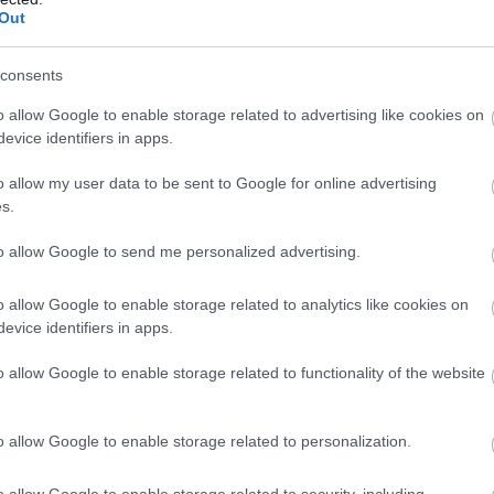
Out
consents
o allow Google to enable storage related to advertising like cookies on
evice identifiers in apps.
o allow my user data to be sent to Google for online advertising
ΤΟΠΙΚΑ ΝΕΑ
s.
υ:
Χωρίς μεταβολές η λειτουργία του Πρωτοδ
Αιγίου – Ικανοποίηση Δήμου Αιγιαλείας γ
to allow Google to send me personalized advertising.
θετική εξέλιξη – Τι αναφέρει σε ανακοίνω
o allow Google to enable storage related to analytics like cookies on
evice identifiers in apps.
o allow Google to enable storage related to functionality of the website
o allow Google to enable storage related to personalization.
o allow Google to enable storage related to security, including