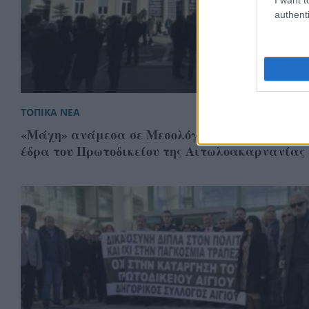
authenti
ΤΟΠΙΚΑ ΝΕΑ
«Μάχη» ανάμεσα σε Μεσολόγγι και Αγρίνιο για
έδρα του Πρωτοδικείου της Αιτωλοακαρνανίας