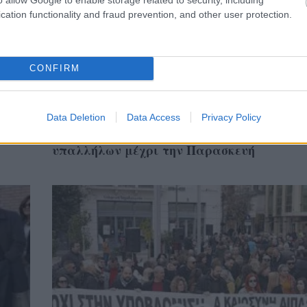
cation functionality and fraud prevention, and other user protection.
CONFIRM
ΑΧΑΪΑ
Data Deletion
Data Access
Privacy Policy
 την
Αίγιο: Δίωρες στάσεις εργασίας των δικα
υπαλλήλων μέχρι την Παρασκευή