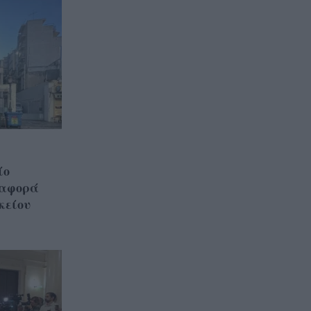
ίο
ταφορά
κείου