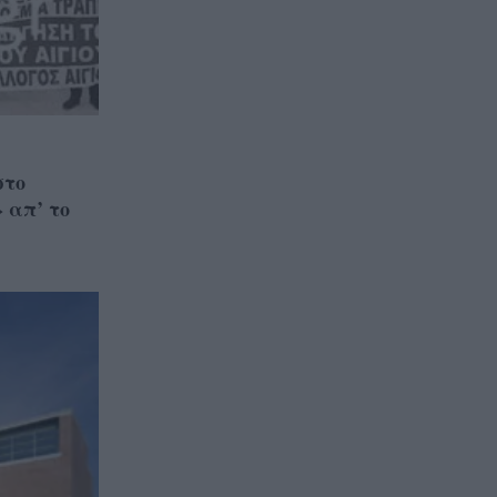
να φοβόμαστε ή να
αποφεύγουμε τη θάλασσα», η
Μαρίνα Βερνίκου με
λαγοκέφαλο στο χέρι
στο
 απ’ το