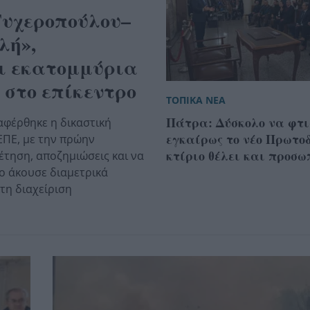
Τυχεροπούλου–
λή»,
ι εκατομμύρια
 στο επίκεντρο
ΤΟΠΙΚΑ ΝΕΑ
Πάτρα: Δύσκολο να φτι
αφέρθηκε η δικαστική
εγκαίρως το νέο Πρωτοδ
ΠΕ, με την πρώην
κτίριο θέλει και προσω
τηση, αποζημιώσεις και να
ο άκουσε διαμετρικά
 τη διαχείριση