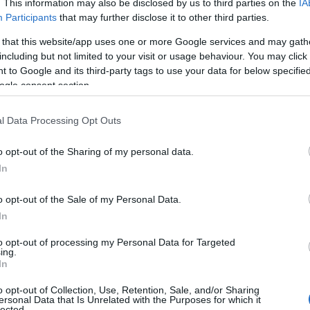
. This information may also be disclosed by us to third parties on the
IA
Participants
that may further disclose it to other third parties.
 that this website/app uses one or more Google services and may gath
including but not limited to your visit or usage behaviour. You may click 
 to Google and its third-party tags to use your data for below specifi
ogle consent section.
l Data Processing Opt Outs
ΑΧΑΪΑ
o opt-out of the Sharing of my personal data.
nal
Στα «μαχαίρια» οι δικηγόροι των Καλαβ
In
Αιγίου για το… Πρωτοδικείο!
o opt-out of the Sale of my Personal Data.
In
to opt-out of processing my Personal Data for Targeted
ing.
In
o opt-out of Collection, Use, Retention, Sale, and/or Sharing
ersonal Data that Is Unrelated with the Purposes for which it
lected.