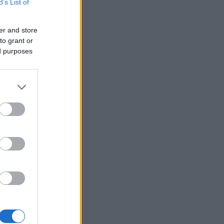
B’s List of
Φίδι εισέβαλε στα Επείγοντα
22:24
στο Νοσοκομείο του Πύργου,
πανικός! ΦΩΤΟ
er and store
to grant or
Πάτρα: Αγωνία για 31χρονη
22:12
ed purposes
που υπέστη κάταγμα στο
αυχένα σε παραλία της Ηλείας
Ποινή φυλάκισης 15 μηνών
22:00
στη Βρετανίδα που μέθυσε με
τη 15χρονη κόρη της και
ρύτων και
προκάλεσε επεισόδιο στο
Κέντρο Υγείας Σκιάθου
Πάτρα: Σφοδρή σύγκρουση
21:48
μηχανής με όχημα του
Δασαρχείου
«Πιστεύαμε ότι δεν θα βγούμε
21:36
ζωντανοί από το αεροπλάνο.
Ένα κομμάτι του προσώπου