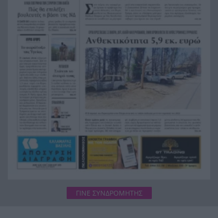
Της δώρισε το ήπαρ του και της έσωσε τη ζωή –
19:07
20 χρόνια μετά παντρεύεται τον αδελφό του
Πώς να βρω κάποιον από φωτογραφία: 5
19:02
Μέθοδοι που Λειτουργούν
Σε 24 ώρες 44 πυρκαγιές, οι 8 εξακολουθούν να
19:00
απασχολούν τις πυροσβεστικές δυνάμεις
Άνδρας έδειχνε τα γεννητικά του όργανα σε
18:55
παιδιά που έπαιζαν σε πλατεία στον Άβαντα
Αλεξανδρούπολης
ΓΙΝΕ ΣΥΝΔΡΟΜΗΤΗΣ