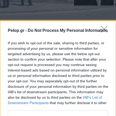
ΚΟΣΜΟΣ
Pelop.gr -
Do Not Process My Personal Information
Ρωσία για απόπειρα δολοφονίας Φίτσο: Η
υπηρεσία κατασκοπείας κατηγορεί την
If you wish to opt-out of the sale, sharing to third parties, or
«παγκόσμια φιλελεύθερη ελίτ»
processing of your personal or sensitive information for
targeted advertising by us, please use the below opt-out
section to confirm your selection. Please note that after your
opt-out request is processed you may continue seeing
interest-based ads based on personal information utilized by
us or personal information disclosed to third parties prior to
your opt-out. You may separately opt-out of the further
disclosure of your personal information by third parties on the
IAB’s list of downstream participants. This information may
also be disclosed by us to third parties on the
IAB’s List of
Downstream Participants
that may further disclose it to other
third parties.