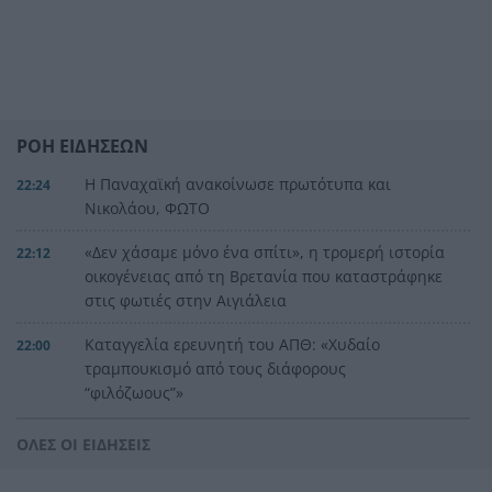
ΡΟΗ ΕΙΔΗΣΕΩΝ
Η Παναχαϊκή ανακοίνωσε πρωτότυπα και
22:24
Νικολάου, ΦΩΤΟ
«Δεν χάσαμε μόνο ένα σπίτι», η τρομερή ιστορία
22:12
οικογένειας από τη Βρετανία που καταστράφηκε
στις φωτιές στην Αιγιάλεια
Καταγγελία ερευνητή του ΑΠΘ: «Χυδαίο
22:00
τραμπουκισμό από τους διάφορους
“φιλόζωους”»
«Ένα τέταρτο γινόταν ΚΑΡΠΑ. Δεν βρίσκαμε
21:48
ΟΛΕΣ ΟΙ ΕΙΔΗΣΕΙΣ
σημάδια ζωής», συγκλονίζει ο ναυαγοσώστης
για τον πνιγμό στα Μάλια