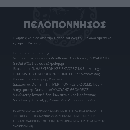
Ειδήσεις
και νέα από την
Πάτρα
και όλη την Ελλάδα άμεσα και
έγκυρα | Pelop.gr
Domain name: Pelop.gr
Νόμιμος Εκπρόσωπος - Διευθύνων Σύμβουλος: ΛΟΥΛΟΥΔΗΣ
ΘΕΟΔΩΡΟΣ (louloudis@pelop.gr)
Ιδιοκτησία: Π. ΗΛΕΚΤΡΟΝΙΚΕΣ ΕΚΔΟΣΕΙΣ Ι.Κ.Ε. - Μέτοχοι:
FORUMSTUDIUM HOLDINGS LIMITED / Κωνσταντίνος
Καράπαπας /Σωτήρης Μπέσκος
Δικαιούχος Domain: Π. ΗΛΕΚΤΡΟΝΙΚΕΣ ΕΚΔΟΣΕΙΣ Ι.Κ.Ε. -
Διαχειριστής Domain: ΛΟΥΛΟΥΔΗΣ ΘΕΟΔΩΡΟΣ
Διευθυντής Ιστοσελίδας: Κωνσταντίνος Καράπαπας
Διευθυντής Σύνταξης: Απόστολος Αναστασόπουλος
ΤΟ WWW.PELOP.GR ΣΥΜΜΟΡΦΩΝΕΤΑΙ ΜΕ ΤΗ ΣΥΣΤΑΣΗ (ΕΕ) 2018/334 ΤΗΣ
ΕΠΙΤΡΟΠΗΣ ΤΗΣ 1ΗΣ ΜΑΡΤΙΟΥ 2018 ΣΧΕΤΙΚΑ ΜΕ ΤΑ ΜΕΤΡΑ ΓΙΑ ΤΗΝ
ΑΠΟΤΕΛΕΣΜΑΤΙΚΗ ΑΝΤΙΜΕΤΩΠΙΣΗ ΤΟΥ ΠΑΡΑΝΟΜΟΥ ΠΕΡΙΕΧΟΜΕΝΟΥ ΣΤΟ
ΔΙΑΔΙΚΤΥΟ (L 63).