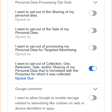
Please note that this website/app uses one or more Google
Personal Data Processing Opt Outs
services and may gather and store information including but
not limited to your visit or usage behaviour. You may click to
I want to opt-out of the Sharing of my
personal data.
grant or deny consent to Google and its third-party tags to
Opted In
use your data for below specified purposes in below Google
ΕΥΡΩΠΗ
consent section.
I want to opt-out of the Sale of my
Σλοβακία – απόπειρα δολοφονίας Φίτσο:
Personal Data.
Opted In
Ενδείξεις πως ο δράστης είχε συνεργό
I want to opt-out of processing my
Personal Data for Targeted Advertising.
Opted In
I want to opt-out of Collection, Use,
Retention, Sale, and/or Sharing of my
Personal Data that Is Unrelated with the
Purposes for which it was collected.
Opted Out
Google consents
I want to allow Google to enable storage
related to advertising like cookies on web or
device identifiers in apps.