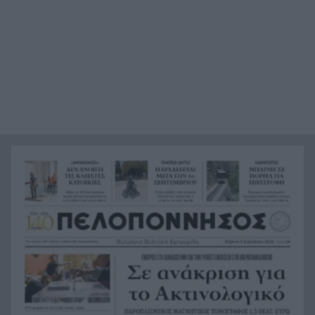
Κόκκινα τα 118 κτίρια στις 325 αυτοψίες των
20:12
πληγεισών περιοχών από τις καταστροφικές
πυρκαγιές
Η ανακοίνωση της ΕΑΠ για Βασιλάκο και
20:00
Μαμάση
Γιατί οδηγήθηκαν στη φυλακή οι οι δύο Ινδοί,
19:48
που κατηγορούνται για τη δολοφονία του
58χρονου ψυχολόγου στο Ναύπλιο, ΒΙΝΤΕΟ
Το Ιράν στέλνει μήνυμα στον Κόλπο: «Φρενάρετε
19:36
τον Τραμπ ή θα πληγούν κρίσιμες υποδομές»
«Ευγενικός, ακέραιος και ανιδιοτελής
19:24
άνθρωπος», η ανακοίνωση της οικογένειας της
38χρονης Βρετανίδας Ελίζαμπεθ Ρος
Φρίκη στη Βραζιλία σκότωσαν 15χρονο
19:12
ποδοσφαιριστή σε αγώνα ερασιτεχνικού
ποδοσφαίρου, ΒΙΝΤΕΟ