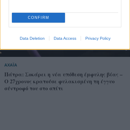
CONFIRM
Data Deletion
Data Access
Privacy Policy
ΑΧΑΪΑ
Πάτρα: Σοκάρει η νέα υπόθεση έμφυλης βίας –
Ο 27χρονος κρατούσε φυλακισμένη τη έγγυο
σύντροφό του στο σπίτι