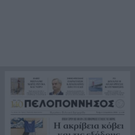
αποκατάστασης στις πυρόπληκτες περιοχές
Οι ξηροί καρποί που αξίζει να βάλεις στη
22:06
διατροφή σου αν θέλεις να επενδύσεις στη
μακροζωία
Ηλεκτρική διασύνδεση Ελλάδας – Κύπρου:
21:53
Μπήκε η Meridiam στο έργο του ΑΔΜΗΕ
Η Σκόπελος στους κορυφαίους
21:45
κινηματογραφικούς προορισμούς της Μεσογείου
Πώς το φαγόπυρο μπορεί να συμβάλει στον
21:37
έλεγχο του βάρους
Συναγερμός στη Βόρεια Καρολίνα: Πολλοί νεκροί
21:27
σε μαζικούς πυροβολισμούς
Κέρκυρα: Ο κρυμμένος «σκουπιδότοπος» κάτω
21:20
από τη θάλασσα, συγκλονιστικές υποβρύχιες
εικόνες