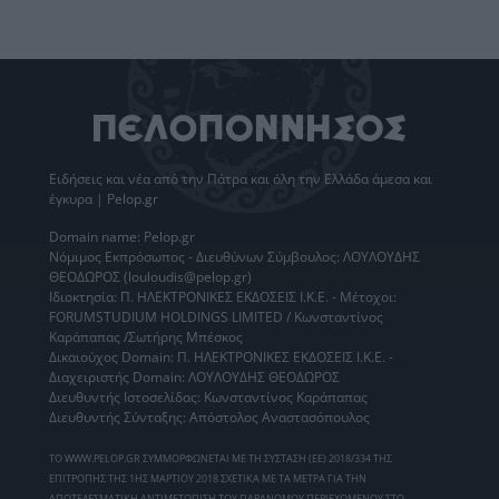
Ειδήσεις
και νέα από την
Πάτρα
και όλη την Ελλάδα άμεσα και
έγκυρα | Pelop.gr
Domain name: Pelop.gr
Νόμιμος Εκπρόσωπος - Διευθύνων Σύμβουλος: ΛΟΥΛΟΥΔΗΣ
ΘΕΟΔΩΡΟΣ (louloudis@pelop.gr)
Ιδιοκτησία: Π. ΗΛΕΚΤΡΟΝΙΚΕΣ ΕΚΔΟΣΕΙΣ Ι.Κ.Ε. - Μέτοχοι:
FORUMSTUDIUM HOLDINGS LIMITED / Κωνσταντίνος
Καράπαπας /Σωτήρης Μπέσκος
Δικαιούχος Domain: Π. ΗΛΕΚΤΡΟΝΙΚΕΣ ΕΚΔΟΣΕΙΣ Ι.Κ.Ε. -
Διαχειριστής Domain: ΛΟΥΛΟΥΔΗΣ ΘΕΟΔΩΡΟΣ
Διευθυντής Ιστοσελίδας: Κωνσταντίνος Καράπαπας
Διευθυντής Σύνταξης: Απόστολος Αναστασόπουλος
ΤΟ WWW.PELOP.GR ΣΥΜΜΟΡΦΩΝΕΤΑΙ ΜΕ ΤΗ ΣΥΣΤΑΣΗ (ΕΕ) 2018/334 ΤΗΣ
ΕΠΙΤΡΟΠΗΣ ΤΗΣ 1ΗΣ ΜΑΡΤΙΟΥ 2018 ΣΧΕΤΙΚΑ ΜΕ ΤΑ ΜΕΤΡΑ ΓΙΑ ΤΗΝ
ΑΠΟΤΕΛΕΣΜΑΤΙΚΗ ΑΝΤΙΜΕΤΩΠΙΣΗ ΤΟΥ ΠΑΡΑΝΟΜΟΥ ΠΕΡΙΕΧΟΜΕΝΟΥ ΣΤΟ