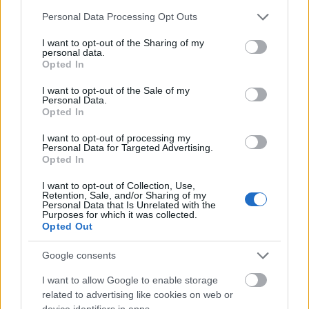
Please note that this website/app uses one or more Google
Personal Data Processing Opt Outs
services and may gather and store information including but
not limited to your visit or usage behaviour. You may click to
I want to opt-out of the Sharing of my
personal data.
grant or deny consent to Google and its third-party tags to
Opted In
use your data for below specified purposes in below Google
consent section.
I want to opt-out of the Sale of my
Personal Data.
Opted In
I want to opt-out of processing my
Personal Data for Targeted Advertising.
ΤΟΠΙΚΑ ΝΕΑ
Opted In
Πάτρα: Στο εδώλιο για βιασμό 8 χρόνια μετά –
I want to opt-out of Collection, Use,
Η φρίκη που βίωσε Αμερικανίδα στις
Retention, Sale, and/or Sharing of my
Personal Data that Is Unrelated with the
τουαλέτες του ΚΤΕΛ
Purposes for which it was collected.
Opted Out
Google consents
I want to allow Google to enable storage
related to advertising like cookies on web or
device identifiers in apps.