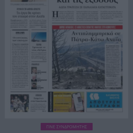
Το απόλυτο summer roadtrip από την άγρια
21:12
Μάνη στην καστροπολιτεία της Μονεμβασίας
Σύμη: Εντοπίστηκε σορός άνδρα στον Πανορμίτη
21:02
– Πιθανότατα ανήκει στον αγνοούμενο Γερμανό
τουρίστα
Συμφωνία Ιράν – Ομάν για νέα ναυτιλιακή
20:51
διαδρομή στα Στενά του Ορμούζ
ΓΙΝΕ ΣΥΝΔΡΟΜΗΤΗΣ