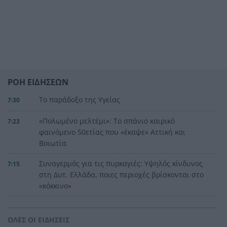
ΡΟΗ ΕΙΔΗΣΕΩΝ
Το παράδοξο της Υγείας
7:30
«Πολωμένο μελτέμι»: Το σπάνιο καιρικό
7:23
φαινόμενο 50ετίας που «έκαψε» Αττική και
Βοιωτία
Συναγερμός για τις πυρκαγιές: Υψηλός κίνδυνος
7:15
στη Δυτ. Ελλάδα, ποιες περιοχές βρίσκονται στο
«κόκκινο»
Καιρός: «Ψήνεται» η χώρα με 38άρια – Βοριάδες
7:06
έως 7 μποφόρ και τοπικές καταιγίδες, η
ΟΛΕΣ ΟΙ ΕΙΔΗΣΕΙΣ