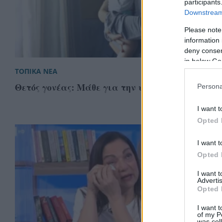
participants
Downstream 
Please note
information 
deny consent
in below Go
ΤΟΠΙΚΑ ΝΕΑ
Θετός γονέας: Μάθε για την υιοθεσία!
Persona
I want t
Opted 
I want t
Opted 
I want 
Advertis
Opted 
I want t
of my P
was col