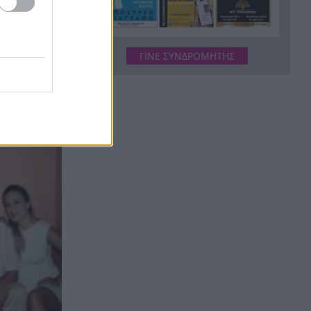
στο ΛΟΤΤΟ, αλλά έψαξε και το
βρήκε!
H Εθνική Νέων Γυναικών
ΓΙΝΕ ΣΥΝΔΡΟΜΗΤΗΣ
20:23
καθάρισε την Πορτογαλία και
 πιστεύω
πέρασε στους «8» του
Παγκοσμίου
Σοκ στην Πάτρα, βρέθηκε
20:12
απαγχονισμένος 63χρονος,
δίπλα του εντοπίστηκε
σημείωμα
Ράγισαν και οι πέτρες στην
20:00
κηδεία του Φράνκο Μπαρέζι,
χιλιάδες στο τελευταίο αντίο
στον μεγάλο αρχηγό της
Μίλαν