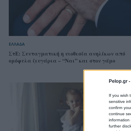
ΕΛΛΑΔΑ
ΣτΕ: Συνταγματική η υιοθεσία ανηλίκων από
ομόφυλα ζευγάρια – “Ναι” και στον γάμο
Pelop.gr 
If you wish 
sensitive in
confirm you
continue se
information 
further disc