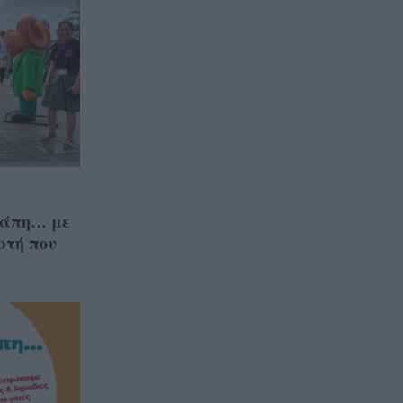
γάπη… με
ρτή που