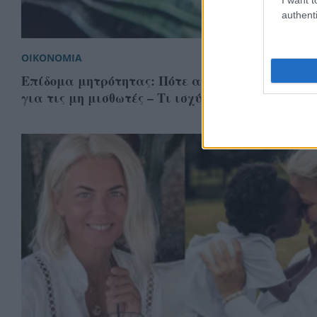
authenti
ΟΙΚΟΝΟΜΙΑ
Επίδομα μητρότητας: Πότε ανοίγει η πλατφόρ
για τις μη μισθωτές – Τι ισχύει για την υιοθεσί