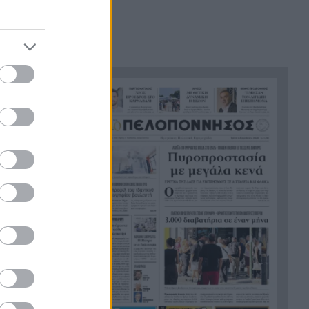
η ΕΛΑΣ για τη φρίκη στον
Μυστρά
Τα λιωμένα καλώδια της
21:24
μεγάλης καταστροφής, έτσι
ξεκίνησε η φωτιά σε Αττική
και Βοιωτία
Σημαντική ενίσχυση για τον
21:12
Αίαντα ΑΣΑΑ
Κοριτσάκι τριών χρονών
21:00
παγιδεύτηκε σε παιδική
κουζίνα στις ΗΠΑ και πέθανε
Με τα αδέλφια Ανδρέα και
20:48
Κωνσταντίνο Μπιτσάκο η
Εθνική ανδρών στους
Μεσογειακούς
Πέταξε στα σκουπίδια δελτίο
20:36
που κέρδιζε ένα εκατομμύριο