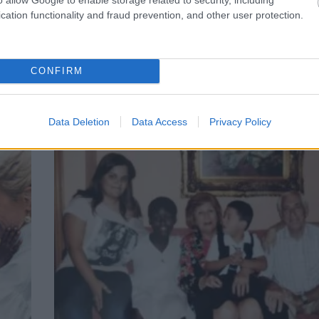
cation functionality and fraud prevention, and other user protection.
STYLE
CONFIRM
μα
Χάρης Ρώμας: «Για το θέμα της υιοθεσίας
α
ότι όλοι έχουν δικαίωμα»
Data Deletion
Data Access
Privacy Policy