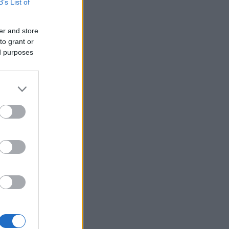
Ινδονησία: Πιλότος πιάστηκε
B’s List of
22:24
να μεταφέρει στη βαλίτσα του
πάνω από 70.000 χάπια
er and store
ecstasy
to grant or
ed purposes
Σύλληψη 46χρονου γιατί
22:12
επέτρεψε σε ανήλικο γιο του
να κάνει jet ski
ν
Πέθανε ο θρυλικός Γιώργος
22:00
ιήσει»
Μαρσέλος
Δυτική Αττική: Για 5η νύχτα
21:48
συνεχίζεται η μάχη με τις
φλόγες, σε Λούμπα και Λάκκα
Καλογήρου, μόνο επίγειες
δυνάμεις, ΒΙΝΤΕΟ
 παράνομες
«Βρέθηκε εντός καταψύκτη
21:36
σορός ανδρός, η οποία ανήκει
στον αποβιώσαντα 90χρονο»,