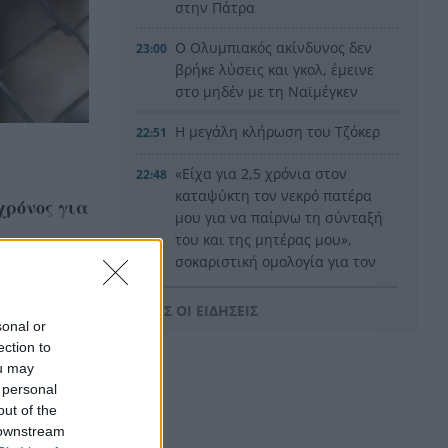
στην Πάτρα
Ο Ολυμπιακός ακίνδυνος δεν
23:00
βρήκε λύσεις και γκολ, έμεινε
στο μηδέν με τη Ναϊμέγκεν
Η μεγάλη κλήρωση του Τζόκερ
22:51
«Είχα για 2,5 χρόνια στον
22:48
καταψύκτη τον νεκρό πατέρα
χρόνος για
μου για να παίρνω τη σύνταξή
του και της μητέρας μου»,
σοκαριστική ομολογία για τον
Μυστρά
ΟΛΕΣ ΟΙ ΕΙΔΗΣΕΙΣ
«Ντου» της αστυνομίας στις
22:36
sonal or
φυλακές Άμφισσας και
ection to
Μαλανδρίνου, βρέθηκαν
ou may
ναρκωτικά και κινητά
 personal
out of the
τηλέφωνα
 downstream