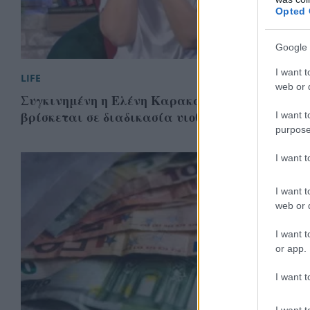
Opted 
Google 
I want t
LIFE
web or d
Συγκινημένη η Ελένη Καρακάση: Αποκάλυψε π
βρίσκεται σε διαδικασία υιοθεσίας ΒΙΝΤΕΟ
I want t
purpose
I want 
I want t
web or d
I want t
or app.
I want t
I want t