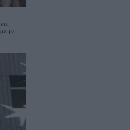
έντε
όμα με