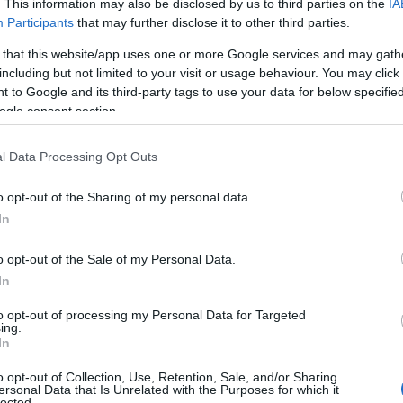
. This information may also be disclosed by us to third parties on the
IA
Participants
that may further disclose it to other third parties.
 that this website/app uses one or more Google services and may gath
including but not limited to your visit or usage behaviour. You may click 
 to Google and its third-party tags to use your data for below specifi
ogle consent section.
ΠΟΛΙΤΙΚΗ
Σαμαράς για απόφαση ΣτΕ: «Πλήγμα στη
l Data Processing Opt Outs
παραδοσιακή οικογένεια – Είχα προειδοπο
o opt-out of the Sharing of my personal data.
In
o opt-out of the Sale of my Personal Data.
In
ΕΛΛΑΔΑ
to opt-out of processing my Personal Data for Targeted
Χειροπέδες σε 38χρονο για τουλάχιστον 6
ing.
υιοθεσίες
In
o opt-out of Collection, Use, Retention, Sale, and/or Sharing
ersonal Data that Is Unrelated with the Purposes for which it
lected.