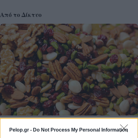
Από το Δίκτυο
Ξηροί καρποί: Τι συμβαίνει στο σώμα όταν τρώτε
πάρα πολλούς
Pelop.gr -
Do Not Process My Personal Information