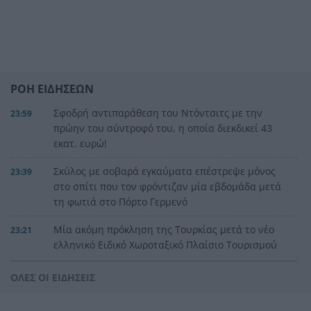
ΡΟΗ ΕΙΔΗΣΕΩΝ
Σφοδρή αντιπαράθεση του Ντόντσιτς με την
23:59
πρώην του σύντροφό του, η οποία διεκδικεί 43
εκατ. ευρώ!
Σκύλος με σοβαρά εγκαύματα επέστρεψε μόνος
23:39
στο σπίτι που τον φρόντιζαν μία εβδομάδα μετά
τη φωτιά στο Πόρτο Γερμενό
Μία ακόμη πρόκληση της Τουρκίας μετά το νέο
23:21
ελληνικό Ειδικό Χωροταξικό Πλαίσιο Τουρισμού
Αγγλία: Ο επιθετικός της Εθνικής Άϊβαν Τόνεϊ
23:00
ΟΛΕΣ ΟΙ ΕΙΔΗΣΕΙΣ
κατηγορείται για σοβαρό επεισόδιο σε κλαμπ
στο Σόχο