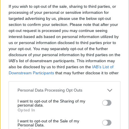
If you wish to opt-out of the sale, sharing to third parties, or
processing of your personal or sensitive information for
targeted advertising by us, please use the below opt-out
section to confirm your selection. Please note that after your
opt-out request is processed you may continue seeing
interest-based ads based on personal information utilized by
us or personal information disclosed to third parties prior to
your opt-out. You may separately opt-out of the further
disclosure of your personal information by third parties on the
IAB’s list of downstream participants. This information may
also be disclosed by us to third parties on the
IAB’s List of
Downstream Participants
that may further disclose it to other
third parties.
Η OpenAI σταματά το μοντέλο Astra που έλυσε 10
μαθηματικά αινίγματα δεκαετιών
Please note that this website/app uses one or more Google
Personal Data Processing Opt Outs
services and may gather and store information including but
not limited to your visit or usage behaviour. You may click to
I want to opt-out of the Sharing of my
personal data.
grant or deny consent to Google and its third-party tags to
Opted In
use your data for below specified purposes in below Google
consent section.
I want to opt-out of the Sale of my
Personal Data.