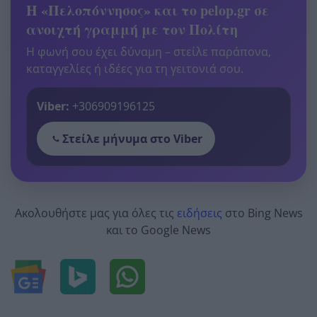
Η «Πελοπόννησος» και το pelop.gr σε
ανοιχτή γραμμή με τον Πολίτη
Η φωνή σου έχει δύναμη – στείλε παράπονα,
καταγγελίες ή ιδέες για τη γειτονιά σου.
Viber:
+306909196125
Στείλε μήνυμα στο Viber
Ακολουθήστε μας για όλες τις
ειδήσεις
στο Bing News
και το Google News