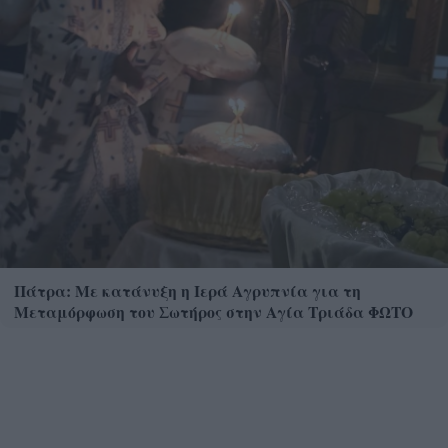
Πάτρα: Με κατάνυξη η Ιερά Αγρυπνία για τη
Μεταμόρφωση του Σωτήρος στην Αγία Τριάδα ΦΩΤΟ