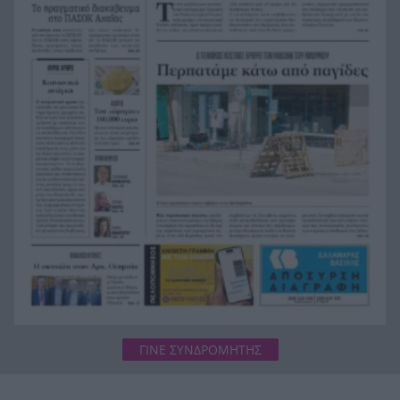
Στεφάνι Κορινθίας: Μεγάλη φωτιά, ενισχυθήκαν
20:28
οι δυνάμεις, 11 εναέρια στη μάχη της
κατάσβεσης
Σοκ στο μπάσκετ, πέθανε ξαφνικά ο προπονητής
20:12
Δημήτρης Καρατσώρης
Πάτρα: Σοκ, πέθανε στο Νοσοκομείο βρέφος
20:00
μόλις 8 ημερών
«Δεν υπάρχει κανένας λόγος να φοβόμαστε ή να
19:48
αποφεύγουμε τη θάλασσα», η Μαρίνα Βερνίκου
με λαγοκέφαλο στο χέρι
ΓΙΝΕ ΣΥΝΔΡΟΜΗΤΗΣ