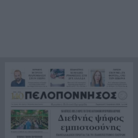
του Δασαρχείου
«Πιστεύαμε ότι δεν θα βγούμε ζωντανοί από το
21:36
αεροπλάνο. Ένα κομμάτι του προσώπου του
ήταν σαν πλαστελίνη»
Τραμπ: Δεν σταματά στο «μπλόκο» του
21:24
Ανωτάτου Δικαστηρίου, θέλει να απολύσει ξανά
την κυβερνήτρια της Fed Λίζα Κουκ
Η μεγάλη ιστορία του παπαγάλου που κλάπηκε
21:12
το 2017 και βρέθηκε μετά από 9 χρόνια
Φρίκη στην Κρήτη: Τουρίστας ρωτούσε πόσο να
21:00
πληρώσει για να ασελγήσει σε 10χρονο κορίτσι
Πιάστηκε στα πράσα με 106 συσκευασίες χασίς
20:49
σε προαύλιο σχολείου στο Μαρούσι
Μαγνησία: «Aκυβέρνητο» φορτηγό έκοψε στύλο
20:39
ηλεκτροδότησης και προσέκρουσε σε
πολυκατοικία