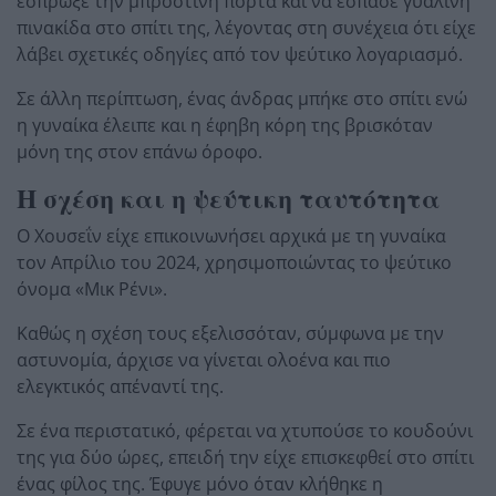
έσπρωξε την μπροστινή πόρτα και να έσπασε γυάλινη
πινακίδα στο σπίτι της, λέγοντας στη συνέχεια ότι είχε
λάβει σχετικές οδηγίες από τον ψεύτικο λογαριασμό.
Σε άλλη περίπτωση, ένας άνδρας μπήκε στο σπίτι ενώ
η γυναίκα έλειπε και η έφηβη κόρη της βρισκόταν
μόνη της στον επάνω όροφο.
Η σχέση και η ψεύτικη ταυτότητα
Ο Χουσεΐν είχε επικοινωνήσει αρχικά με τη γυναίκα
τον Απρίλιο του 2024, χρησιμοποιώντας το ψεύτικο
όνομα «Μικ Ρένι».
Καθώς η σχέση τους εξελισσόταν, σύμφωνα με την
αστυνομία, άρχισε να γίνεται ολοένα και πιο
ελεγκτικός απέναντί της.
Σε ένα περιστατικό, φέρεται να χτυπούσε το κουδούνι
της για δύο ώρες, επειδή την είχε επισκεφθεί στο σπίτι
ένας φίλος της. Έφυγε μόνο όταν κλήθηκε η