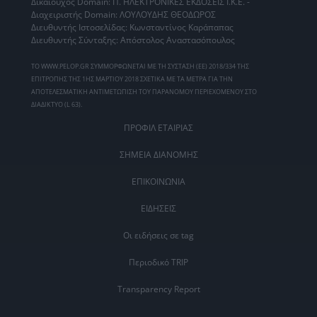
Δικαιούχος Domain: Π. ΗΛΕΚΤΡΟΝΙΚΕΣ ΕΚΔΟΣΕΙΣ Ι.Κ.Ε. -
Διαχειριστής Domain: ΛΟΥΛΟΥΔΗΣ ΘΕΟΔΩΡΟΣ
Διευθυντής Ιστοσελίδας: Κωνσταντίνος Καράπαπας
Διευθυντής Σύνταξης: Απόστολος Αναστασόπουλος
ΤΟ WWW.PELOP.GR ΣΥΜΜΟΡΦΩΝΕΤΑΙ ΜΕ ΤΗ ΣΥΣΤΑΣΗ (ΕΕ) 2018/334 ΤΗΣ
ΕΠΙΤΡΟΠΗΣ ΤΗΣ 1ΗΣ ΜΑΡΤΙΟΥ 2018 ΣΧΕΤΙΚΑ ΜΕ ΤΑ ΜΕΤΡΑ ΓΙΑ ΤΗΝ
ΑΠΟΤΕΛΕΣΜΑΤΙΚΗ ΑΝΤΙΜΕΤΩΠΙΣΗ ΤΟΥ ΠΑΡΑΝΟΜΟΥ ΠΕΡΙΕΧΟΜΕΝΟΥ ΣΤΟ
ΔΙΑΔΙΚΤΥΟ (L 63).
ΠΡΟΦΙΛ ΕΤΑΙΡΙΑΣ
ΣΗΜΕΙΑ ΔΙΑΝΟΜΗΣ
ΕΠΙΚΟΙΝΩΝΙΑ
ΕΙΔΗΣΕΙΣ
Οι ειδήσεις σε tag
Περιοδικό TRIP
Transparency Report