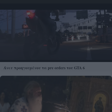
Άνευ προηγουμένου τα pre orders του GTA 6