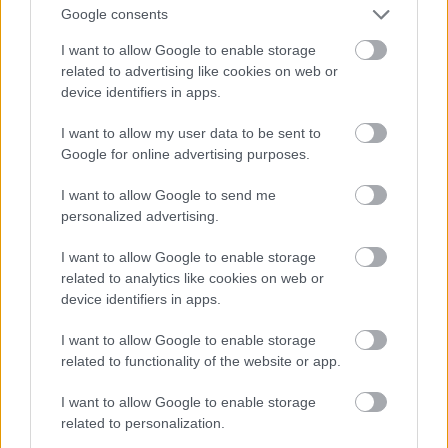
Άμεσα η αντικατάσταση
Βρετανία για μια νέα ζωή
Google consents
του μετεωρολογικού
και η πυρκαγιά τους
σταθμού που
άφησε στο δρόμο!
I want to allow Google to enable storage
καταστράφηκε από την
related to advertising like cookies on web or
πυρκαγιά στην Αιγιάλεια
device identifiers in apps.
I want to allow my user data to be sent to
Google for online advertising purposes.
I want to allow Google to send me
personalized advertising.
I want to allow Google to enable storage
related to analytics like cookies on web or
ΤΟΠΙΚΑ ΝΕΑ
ΤΟΠΙΚΑ ΝΕΑ
device identifiers in apps.
Προχωρούν οι διαδικασίες
Σε κακό χάλι η δυτική
I want to allow Google to enable storage
για την ανοικοδόμηση του
προβλήτα στο Αντίρριο
related to functionality of the website or app.
Ιερού Ναού Αγίου
με ζημιές από το 2019
Μελετίου Αιγίου
I want to allow Google to enable storage
related to personalization.