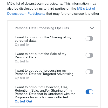
IAB’s list of downstream participants. This information may
also be disclosed by us to third parties on the
IAB’s List of
Downstream Participants
that may further disclose it to other
third parties.
ΤΟΠΙΚΑ ΝΕΑ
ΤΟΠΙΚΑ ΝΕΑ
Ζάκυνθος: Νεκρός
Καιρός: «Ψήνεται» η
Please note that this website/app uses one or more Google
Personal Data Processing Opt Outs
78χρονος λουόμενος στον
χώρα με 38άρια –
services and may gather and store information including but
Λαγανά
Βοριάδες έως 7 μποφόρ
not limited to your visit or usage behaviour. You may click to
I want to opt-out of the Sharing of my
personal data.
και τοπικές καταιγίδες, η
grant or deny consent to Google and its third-party tags to
Opted In
use your data for below specified purposes in below Google
πρόγνωση για την Πάτρα
consent section.
I want to opt-out of the Sale of my
Personal Data.
Opted In
I want to opt-out of processing my
Personal Data for Targeted Advertising.
Opted In
I want to opt-out of Collection, Use,
Retention, Sale, and/or Sharing of my
Personal Data that Is Unrelated with the
ΑΧΑΪΑ
Purposes for which it was collected.
Opted Out
ΤΟΠΙΚΑ ΝΕΑ
Αιγιάλεια: Ήρθαν από τη