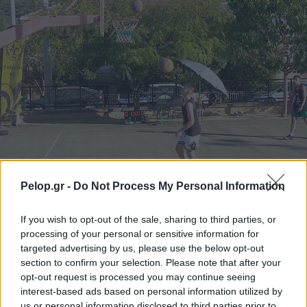
Pelop.gr -
Do Not Process My Personal Information
Το 5ο Τουρνουά 3on3 στην Ακράτα – Παρών ο Γιώργος
If you wish to opt-out of the sale, sharing to third parties, or
Καραμέρος ΦΩΤΟ
processing of your personal or sensitive information for
targeted advertising by us, please use the below opt-out
section to confirm your selection. Please note that after your
opt-out request is processed you may continue seeing
interest-based ads based on personal information utilized by
us or personal information disclosed to third parties prior to