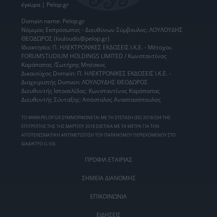
έγκυρα | Pelop.gr
Domain name: Pelop.gr
Νόμιμος Εκπρόσωπος - Διευθύνων Σύμβουλος: ΛΟΥΛΟΥΔΗΣ
ΘΕΟΔΩΡΟΣ (louloudis@pelop.gr)
Ιδιοκτησία: Π. ΗΛΕΚΤΡΟΝΙΚΕΣ ΕΚΔΟΣΕΙΣ Ι.Κ.Ε. - Μέτοχοι:
FORUMSTUDIUM HOLDINGS LIMITED / Κωνσταντίνος
Καράπαπας /Σωτήρης Μπέσκος
Δικαιούχος Domain: Π. ΗΛΕΚΤΡΟΝΙΚΕΣ ΕΚΔΟΣΕΙΣ Ι.Κ.Ε. -
Διαχειριστής Domain: ΛΟΥΛΟΥΔΗΣ ΘΕΟΔΩΡΟΣ
Διευθυντής Ιστοσελίδας: Κωνσταντίνος Καράπαπας
Διευθυντής Σύνταξης: Απόστολος Αναστασόπουλος
ΤΟ WWW.PELOP.GR ΣΥΜΜΟΡΦΩΝΕΤΑΙ ΜΕ ΤΗ ΣΥΣΤΑΣΗ (ΕΕ) 2018/334 ΤΗΣ
ΕΠΙΤΡΟΠΗΣ ΤΗΣ 1ΗΣ ΜΑΡΤΙΟΥ 2018 ΣΧΕΤΙΚΑ ΜΕ ΤΑ ΜΕΤΡΑ ΓΙΑ ΤΗΝ
ΑΠΟΤΕΛΕΣΜΑΤΙΚΗ ΑΝΤΙΜΕΤΩΠΙΣΗ ΤΟΥ ΠΑΡΑΝΟΜΟΥ ΠΕΡΙΕΧΟΜΕΝΟΥ ΣΤΟ
ΔΙΑΔΙΚΤΥΟ (L 63).
ΠΡΟΦΙΛ ΕΤΑΙΡΙΑΣ
ΣΗΜΕΙΑ ΔΙΑΝΟΜΗΣ
ΕΠΙΚΟΙΝΩΝΙΑ
ΕΙΔΗΣΕΙΣ