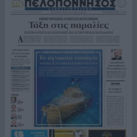
αποχωρούν», διαζύγιο με αιχμές στο κόμμα
Καρυστιανού
Η Ελλάδα θα διεκδικήσει την 9η θέση στο
19:36
Παγκόσμιο πρωτάθλημα Παίδων
Τεσσάρων χρονών παιδί βρέθηκε νεκρό σε
19:24
πισίνα στην Πάρο, ανείπωτη τραγωδία
Μπαράζ συλλήψεων για ναρκωτικά σε Κέρκυρα
19:12
και Λευκάδα
Στον Αστακό ολοκληρώνεται το Ράλι Ιονίου
19:04