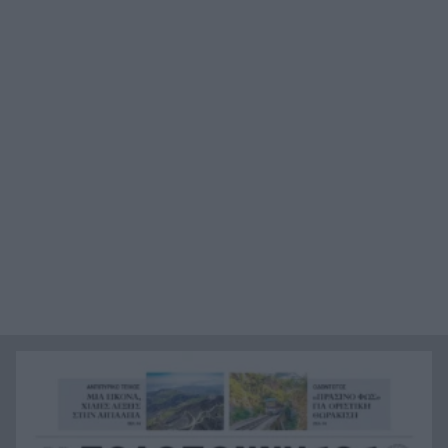
Το βιολί της στο Αιγαίο η Τουρκία, συνεχίζει τις
21:00
παραβιάσεις
Αυτή είναι η μαρμελάδα που ανακλήθηκε από
20:48
τον ΕΦΕΤ, ο λόγος
Χαμάς: Παραμένει έτοιμη να εφαρμόσει το
20:36
ειρηνευτικό σχέδιο των ΗΠΑ για τη Γάζα
Φιστίκια: 6 οφέλη για καρδιά, έντερο και
20:24
σάκχαρο – Τι δείχνουν οι μελέτες
«Ας αναπαυτεί εν ειρήνη», Ρεάλ, Μπαρτσελόνα
20:12
και Ομοσπονδία Αργεντινής για τον χαμό του
πατέρα του Μέσι
Οι πνιγμοί είναι συνήθως «βουβοί»: Η
20:00
διασώστρια Δήμητρα Παναγιωτοπούλου για τις
εμπειρίες και το απαιτητικό της επάγγελμα
«Λένε προδότες και πληρωμένους όσους
19:48