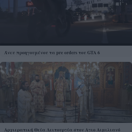
Άνευ προηγουμένου τα pre orders του GTA 6
Αρχιερατική Θεία Λειτουργία στον Αγιο Αιμιλιανό