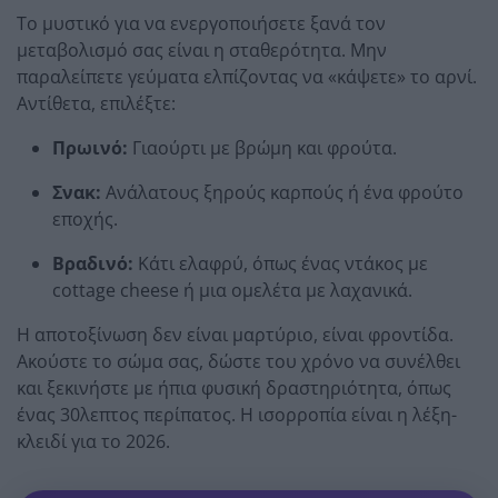
Το μυστικό για να ενεργοποιήσετε ξανά τον
μεταβολισμό σας είναι η σταθερότητα. Μην
παραλείπετε γεύματα ελπίζοντας να «κάψετε» το αρνί.
Αντίθετα, επιλέξτε:
Πρωινό:
Γιαούρτι με βρώμη και φρούτα.
Σνακ:
Ανάλατους ξηρούς καρπούς ή ένα φρούτο
εποχής.
Βραδινό:
Κάτι ελαφρύ, όπως ένας ντάκος με
cottage cheese ή μια ομελέτα με λαχανικά.
Η αποτοξίνωση δεν είναι μαρτύριο, είναι φροντίδα.
Ακούστε το σώμα σας, δώστε του χρόνο να συνέλθει
και ξεκινήστε με ήπια φυσική δραστηριότητα, όπως
ένας 30λεπτος περίπατος. Η ισορροπία είναι η λέξη-
κλειδί για το 2026.