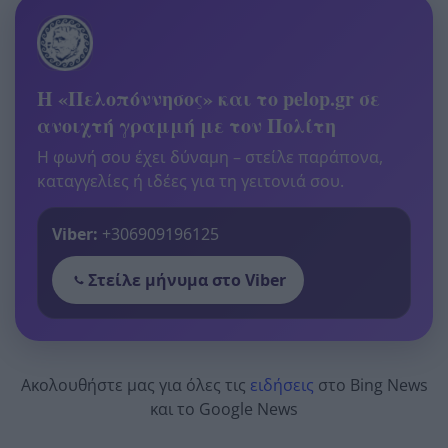
Η «Πελοπόννησος» και το pelop.gr σε
ανοιχτή γραμμή με τον Πολίτη
Η φωνή σου έχει δύναμη – στείλε παράπονα,
καταγγελίες ή ιδέες για τη γειτονιά σου.
Viber:
+306909196125
Στείλε μήνυμα στο Viber
Ακολουθήστε μας για όλες τις
ειδήσεις
στο Bing News
και το Google News