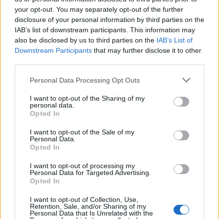
your opt-out. You may separately opt-out of the further
disclosure of your personal information by third parties on the
IAB’s list of downstream participants. This information may
also be disclosed by us to third parties on the
IAB’s List of
Downstream Participants
that may further disclose it to other
third parties.
Please note that this website/app uses one or more Google
Personal Data Processing Opt Outs
services and may gather and store information including but
not limited to your visit or usage behaviour. You may click to
I want to opt-out of the Sharing of my
personal data.
grant or deny consent to Google and its third-party tags to
Opted In
Frozen yogurt ή παγωτό; Ποιο είναι τελικά πιο υγιεινό
use your data for below specified purposes in below Google
consent section.
I want to opt-out of the Sale of my
Personal Data.
Opted In
I want to opt-out of processing my
Personal Data for Targeted Advertising.
Opted In
I want to opt-out of Collection, Use,
Retention, Sale, and/or Sharing of my
Personal Data that Is Unrelated with the