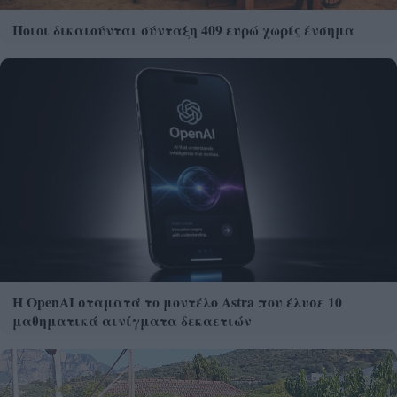
Ποιοι δικαιούνται σύνταξη 409 ευρώ χωρίς ένσημα
Η OpenAI σταματά το μοντέλο Astra που έλυσε 10
μαθηματικά αινίγματα δεκαετιών