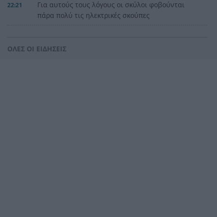
Για αυτούς τους λόγους οι σκύλοι φοβούνται
22:21
πάρα πολύ τις ηλεκτρικές σκούπες
Ξυλοδαρμός Βρετανού στην Κρήτη από πέντε
22:00
νεαρούς νταήδες
ΟΛΕΣ ΟΙ ΕΙΔΗΣΕΙΣ
Ευρωπαϊκό πρωτάθλημα στίβου με Τεντόγλου,
21:55
Καραλή, Στεφανίδη, Ντρισμπιώτη, Τζένγκο
Η αβλεψία στην τραγωδία της Πάρου, έτσι έγινε
21:45
το μεγάλο κακό με τον πνιγμό του 4χρονου,
πολλά τα ερωτηματικά
Πάνω από ένα εκατ. ευρώ τα πρόστιμα από τις
21:36
αρχές του χρόνου, νέες συλλήψεις σε Κορινθία,
Λέσβο
Ενίσχυση στη θέση «1» για τον Αίαντα ΑΣΑΑ
21:24
Ιράν: Όροι που «καίνε» για το άνοιγμα των
21:12
Στενών του Ορμούζ