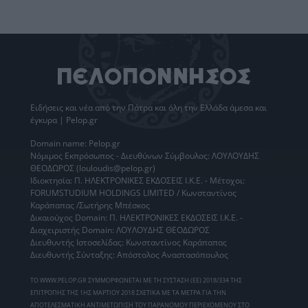
Ειδήσεις
και νέα από την
Πάτρα
και όλη την Ελλάδα άμεσα και
έγκυρα | Pelop.gr
Domain name: Pelop.gr
Νόμιμος Εκπρόσωπος - Διευθύνων Σύμβουλος: ΛΟΥΛΟΥΔΗΣ
ΘΕΟΔΩΡΟΣ (louloudis@pelop.gr)
Ιδιοκτησία: Π. ΗΛΕΚΤΡΟΝΙΚΕΣ ΕΚΔΟΣΕΙΣ Ι.Κ.Ε. - Μέτοχοι:
FORUMSTUDIUM HOLDINGS LIMITED / Κωνσταντίνος
Καράπαπας /Σωτήρης Μπέσκος
Δικαιούχος Domain: Π. ΗΛΕΚΤΡΟΝΙΚΕΣ ΕΚΔΟΣΕΙΣ Ι.Κ.Ε. -
Διαχειριστής Domain: ΛΟΥΛΟΥΔΗΣ ΘΕΟΔΩΡΟΣ
Διευθυντής Ιστοσελίδας: Κωνσταντίνος Καράπαπας
Διευθυντής Σύνταξης: Απόστολος Αναστασόπουλος
ΤΟ WWW.PELOP.GR ΣΥΜΜΟΡΦΩΝΕΤΑΙ ΜΕ ΤΗ ΣΥΣΤΑΣΗ (ΕΕ) 2018/334 ΤΗΣ
ΕΠΙΤΡΟΠΗΣ ΤΗΣ 1ΗΣ ΜΑΡΤΙΟΥ 2018 ΣΧΕΤΙΚΑ ΜΕ ΤΑ ΜΕΤΡΑ ΓΙΑ ΤΗΝ
ΑΠΟΤΕΛΕΣΜΑΤΙΚΗ ΑΝΤΙΜΕΤΩΠΙΣΗ ΤΟΥ ΠΑΡΑΝΟΜΟΥ ΠΕΡΙΕΧΟΜΕΝΟΥ ΣΤΟ