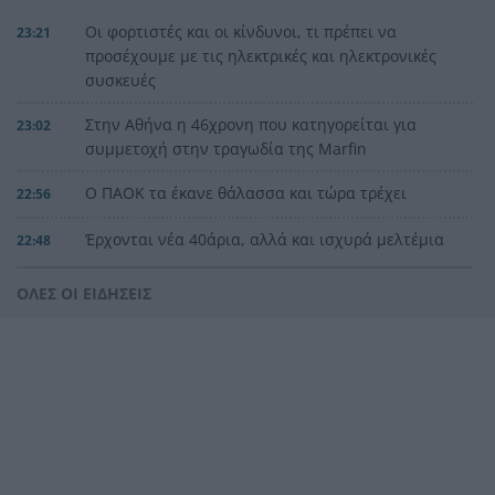
Οι φορτιστές και οι κίνδυνοι, τι πρέπει να
23:21
προσέχουμε με τις ηλεκτρικές και ηλεκτρονικές
συσκευές
Στην Αθήνα η 46χρονη που κατηγορείται για
23:02
συμμετοχή στην τραγωδία της Marfin
Ο ΠΑΟΚ τα έκανε θάλασσα και τώρα τρέχει
22:56
Έρχονται νέα 40άρια, αλλά και ισχυρά μελτέμια
22:48
το επόμενο τριήμερο
ΟΛΕΣ ΟΙ ΕΙΔΗΣΕΙΣ
Η μεγάλη κλήρωση του Τζόκερ
22:36
Η Παναχαϊκή ανακοίνωσε πρωτότυπα και
22:24
Νικολάου, ΦΩΤΟ
«Δεν χάσαμε μόνο ένα σπίτι», η τρομερή ιστορία
22:12
οικογένειας από τη Βρετανία που καταστράφηκε
στις φωτιές στην Αιγιάλεια