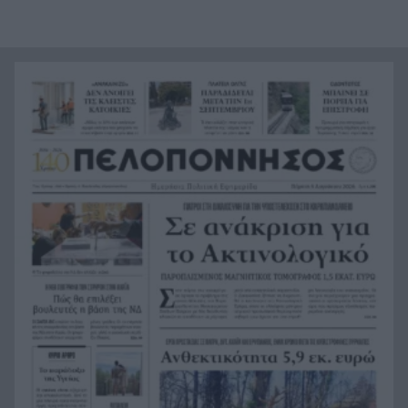
Το τελευταίο «αντίο» στην τελετή αποτέφρωσης
20:36
του συντονιστή που σκοτώθηκε μετά τη
σύγκρουση ελικοπτέρων στην Ψάθα, ΦΩΤΟ
Στιγμές αγωνίας και θρίλερ στο Αίγιο: Οδηγός
20:24
λεωφορείου έχασε τις αισθήσεις του και τη ζωή
του! ΦΩΤΟ
Κόκκινα τα 118 κτίρια στις 325 αυτοψίες των
20:12
πληγεισών περιοχών από τις καταστροφικές
πυρκαγιές
Η ανακοίνωση της ΕΑΠ για Βασιλάκο και
20:00
Μαμάση
Γιατί οδηγήθηκαν στη φυλακή οι οι δύο Ινδοί,
19:48
που κατηγορούνται για τη δολοφονία του
58χρονου ψυχολόγου στο Ναύπλιο, ΒΙΝΤΕΟ
Το Ιράν στέλνει μήνυμα στον Κόλπο: «Φρενάρετε
19:36
τον Τραμπ ή θα πληγούν κρίσιμες υποδομές»