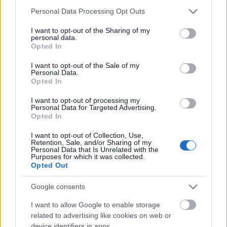
Please note that this website/app uses one or more Google
Personal Data Processing Opt Outs
services and may gather and store information including but
not limited to your visit or usage behaviour. You may click to
I want to opt-out of the Sharing of my
personal data.
grant or deny consent to Google and its third-party tags to
Opted In
use your data for below specified purposes in below Google
consent section.
I want to opt-out of the Sale of my
Personal Data.
Μεταμορφώσεως του Κυρίουκλήρος και λαός στη
Opted In
Ζαρούχλα ΦΩΤΟ
I want to opt-out of processing my
Personal Data for Targeted Advertising.
Opted In
I want to opt-out of Collection, Use,
Retention, Sale, and/or Sharing of my
Personal Data that Is Unrelated with the
Purposes for which it was collected.
Opted Out
Google consents
I want to allow Google to enable storage
related to advertising like cookies on web or
device identifiers in apps.