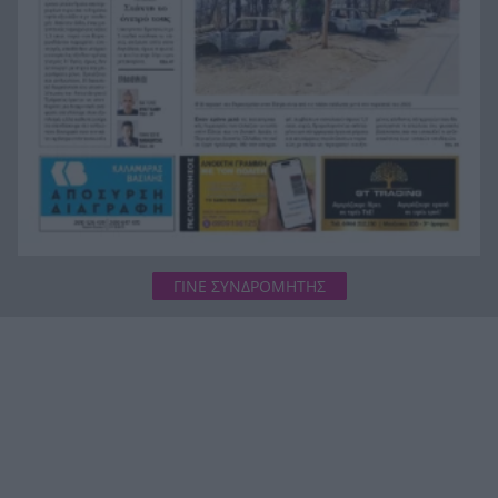
«Ευγενικός, ακέραιος και ανιδιοτελής
19:24
άνθρωπος», η ανακοίνωση της οικογένειας της
38χρονης Βρετανίδας Ελίζαμπεθ Ρος
ΓΙΝΕ ΣΥΝΔΡΟΜΗΤΗΣ