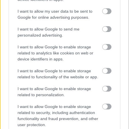
I want to allow my user data to be sent to
Google for online advertising purposes.
I want to allow Google to send me
Τουρισμός για Ολους 2026: Τα SOS για να κερδίσετε το
personalized advertising.
voucher διακοπών
I want to allow Google to enable storage
related to analytics like cookies on web or
device identifiers in apps.
I want to allow Google to enable storage
related to functionality of the website or app.
I want to allow Google to enable storage
related to personalization.
I want to allow Google to enable storage
related to security, including authentication
functionality and fraud prevention, and other
user protection.
Το Minecraft έρχεται στο Nintendo Switch 2 όπως δεν το