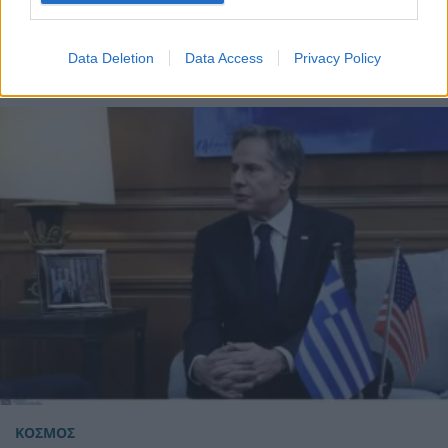
ΗΠΑ
Στην Αίγυπτο, ο Μπλίνκεν για τη Γάζα
Data Deletion
Data Access
Privacy Policy
ΚΟΣΜΟΣ