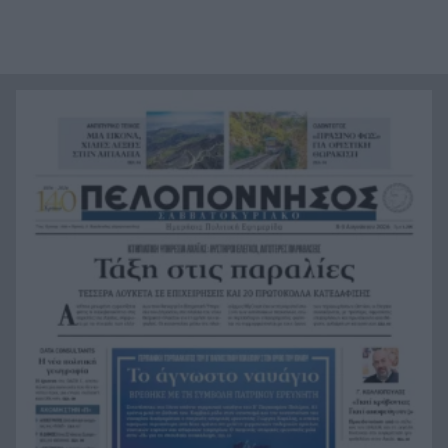
Στα ύψη το μοσχάρι: 28,4% ακριβότερο από τον
16:52
Δεκέμβριο του 2024
Έως τον Οκτώβριο η έξαρση των κρουσμάτων
16:50
για τον ιό του Δυτικού Νείλου
Χωροταξικό για τον Τουρισμό: Νέοι όροι για
16:44
ξενοδοχεία, βραχυχρόνιες μισθώσεις και
προστατευόμενες περιοχές
Κάνναβη, skunk, 90.000 ευρώ και τρεις
16:33
συλλήψεις στην Αττική, ΒΙΝΤΕΟ
«Ιδιαίτερα δυσμενείς πυρομετεωρολογικές
16:24
συνθήκες αναμένονται το επόμενο 48ωρο»,
κόκκινος συναγερμός για 6 περιφέρειες
«Φοβόμουν ότι θα πεθάνω»: Μαθήτρια
16:22
περιγράφει την επίθεση σε σχολείο της
Ταϊλάνδης με 9 νεκρούς