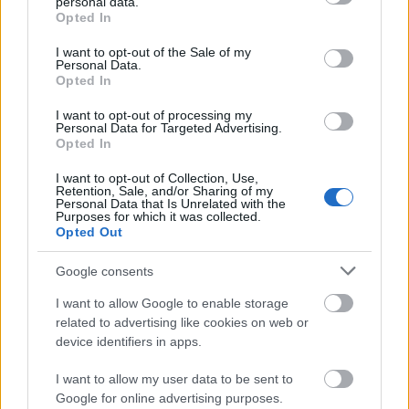
personal data.
grant or deny consent to Google and its third-party tags to
Opted In
use your data for below specified purposes in below Google
ΚΟΣΜΟΣ
consent section.
I want to opt-out of the Sale of my
ΗΠΑ – Μπλίνκεν: «Ασφαλέστερος ο κόσμος»
Personal Data.
χωρίς τον Νασράλα
Opted In
I want to opt-out of processing my
Personal Data for Targeted Advertising.
Opted In
I want to opt-out of Collection, Use,
Retention, Sale, and/or Sharing of my
Personal Data that Is Unrelated with the
Purposes for which it was collected.
Opted Out
Google consents
I want to allow Google to enable storage
related to advertising like cookies on web or
device identifiers in apps.
I want to allow my user data to be sent to
Google for online advertising purposes.