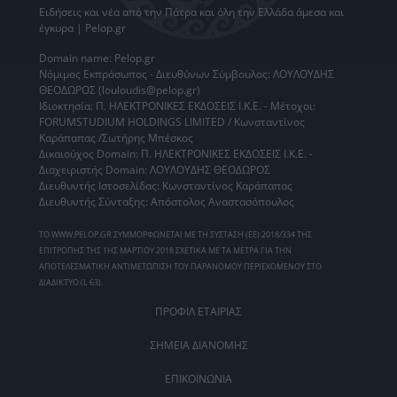
Ειδήσεις
και νέα από την
Πάτρα
και όλη την Ελλάδα άμεσα και
έγκυρα | Pelop.gr
Domain name: Pelop.gr
Νόμιμος Εκπρόσωπος - Διευθύνων Σύμβουλος: ΛΟΥΛΟΥΔΗΣ
ΘΕΟΔΩΡΟΣ (louloudis@pelop.gr)
Ιδιοκτησία: Π. ΗΛΕΚΤΡΟΝΙΚΕΣ ΕΚΔΟΣΕΙΣ Ι.Κ.Ε. - Μέτοχοι:
FORUMSTUDIUM HOLDINGS LIMITED / Κωνσταντίνος
Καράπαπας /Σωτήρης Μπέσκος
Δικαιούχος Domain: Π. ΗΛΕΚΤΡΟΝΙΚΕΣ ΕΚΔΟΣΕΙΣ Ι.Κ.Ε. -
Διαχειριστής Domain: ΛΟΥΛΟΥΔΗΣ ΘΕΟΔΩΡΟΣ
Διευθυντής Ιστοσελίδας: Κωνσταντίνος Καράπαπας
Διευθυντής Σύνταξης: Απόστολος Αναστασόπουλος
ΤΟ WWW.PELOP.GR ΣΥΜΜΟΡΦΩΝΕΤΑΙ ΜΕ ΤΗ ΣΥΣΤΑΣΗ (ΕΕ) 2018/334 ΤΗΣ
ΕΠΙΤΡΟΠΗΣ ΤΗΣ 1ΗΣ ΜΑΡΤΙΟΥ 2018 ΣΧΕΤΙΚΑ ΜΕ ΤΑ ΜΕΤΡΑ ΓΙΑ ΤΗΝ
ΑΠΟΤΕΛΕΣΜΑΤΙΚΗ ΑΝΤΙΜΕΤΩΠΙΣΗ ΤΟΥ ΠΑΡΑΝΟΜΟΥ ΠΕΡΙΕΧΟΜΕΝΟΥ ΣΤΟ
ΔΙΑΔΙΚΤΥΟ (L 63).
ΠΡΟΦΙΛ ΕΤΑΙΡΙΑΣ
ΣΗΜΕΙΑ ΔΙΑΝΟΜΗΣ
ΕΠΙΚΟΙΝΩΝΙΑ