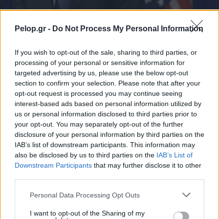
ΚΟΣΜΟΣ
Pelop.gr -
Do Not Process My Personal Information
Διπλωματικές εξελίξεις στη Μέση Ανατολή:
If you wish to opt-out of the sale, sharing to third parties, or
Στο Τελ Αβίβ ο Μπλίνκεν
processing of your personal or sensitive information for
targeted advertising by us, please use the below opt-out
section to confirm your selection. Please note that after your
opt-out request is processed you may continue seeing
interest-based ads based on personal information utilized by
us or personal information disclosed to third parties prior to
your opt-out. You may separately opt-out of the further
disclosure of your personal information by third parties on the
IAB’s list of downstream participants. This information may
also be disclosed by us to third parties on the
IAB’s List of
Downstream Participants
that may further disclose it to other
third parties.
Please note that this website/app uses one or more Google
Personal Data Processing Opt Outs
services and may gather and store information including but
not limited to your visit or usage behaviour. You may click to
I want to opt-out of the Sharing of my