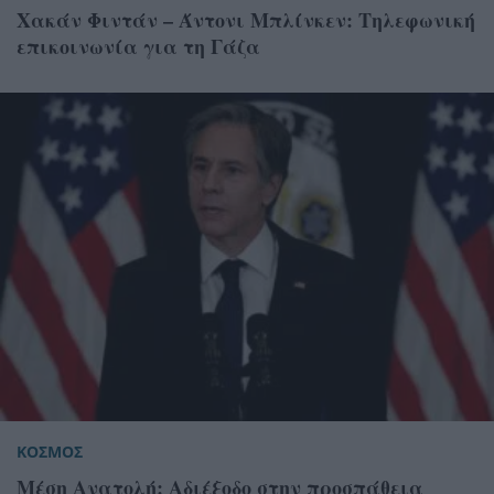
Χακάν Φιντάν – Άντονι Μπλίνκεν: Τηλεφωνική
επικοινωνία για τη Γάζα
ΚΟΣΜΟΣ
Μέση Ανατολή: Αδιέξοδο στην προσπάθεια