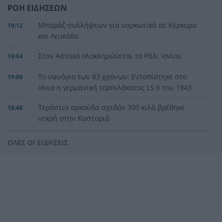
ΡΟΗ ΕΙΔΗΣΕΩΝ
Μπαράζ συλλήψεων για ναρκωτικά σε Κέρκυρα
19:12
και Λευκάδα
Στον Αστακό ολοκληρώνεται το Ράλι Ιονίου
19:04
Το ναυάγιο των 83 χρόνων: Εντοπίστηκε στο
19:00
Ιόνιο η γερμανική τορπιλάκατος LS 6 του 1943
Τεράστια αρκούδα σχεδόν 300 κιλά βρέθηκε
18:48
νεκρή στην Καστοριά
Τρομερό τροχαίο με γουρούνα στον δρόμο
18:36
ΟΛΕΣ ΟΙ ΕΙΔΗΣΕΙΣ
Μυρτιάς-Αγίου Ηλία, ΦΩΤΟ
Η Εθνική Παίδων μπροστά για μεγάλο διάστημα,
18:24
αλλά ηττήθηκε από το Ισράηλ
«Ήθελα να είναι ο φίλαθλος που θα έχει
18:12
εισιτήριο διαρκείας στον ΟΦΗ από την κοιλιά
της μάνας του!»