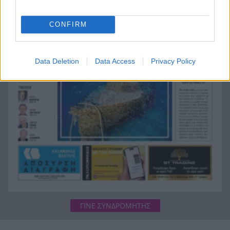
Κορυφώνεται η έξοδος του Αυγούστου:
10:08
«Φεύγουμε!» – «Βούλιαξε» το λιμάνι του Πειραιά
CONFIRM
Η Αιγιάλεια έχασε την ασπίδα της: Γιατί
10:00
καιγόμαστε
Data Deletion
Data Access
Privacy Policy
Τέλος στην ταλαιπωρία: Πώς θα βγάζουμε
9:47
πινακίδες κυκλοφορίας με ένα «κλικ» στο gov.gr
ΓΙΝΕ ΣΥΝΔΡΟΜΗΤΗΣ