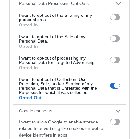
Please note that this website/app uses one or more Google
Personal Data Processing Opt Outs
μουσική σε Αιγιάλεια και Κρέστενα
services and may gather and store information including but
not limited to your visit or usage behaviour. You may click to
I want to opt-out of the Sharing of my
ΠΑΣΟΚ κατά «Εστίας»: «Ανάλωσε τη μισή ύλη
11:45
personal data.
grant or deny consent to Google and its third-party tags to
για να μην πει τίποτα»
Opted In
use your data for below specified purposes in below Google
consent section.
Συναγερμός στην Κάρπαθο: Απαγόρευση
I want to opt-out of the Sale of my
11:41
Personal Data.
κολύμβησης στο Αρδάνι λόγω εντοπισμού
Opted In
πυρομαχικών
I want to opt-out of processing my
Επίθεση των Χούθι στις εγκαταστάσεις της
Personal Data for Targeted Advertising.
11:33
Opted In
Aramco: Φωτιά στο διυλιστήριο της Τζιζάν στη
Σαουδική Αραβία
I want to opt-out of Collection, Use,
Retention, Sale, and/or Sharing of my
Personal Data that Is Unrelated with the
«Κλείδωσε» ο Σεπτέμβριος για τον Σαμαρά: Η
11:23
Purposes for which it was collected.
δημοσκοπική άνοδος φέρνει πιο κοντά το νέο
Opted Out
κόμμα
Google consents
Τροχαίο στην Αθηνών-Σουνίου: Πατρινός ο
11:15
οδηγός της μοτό, γιος γνωστού επαγγελματία
I want to allow Google to enable storage
της πόλης και συνεργάτη της «Π»
related to advertising like cookies on web or
device identifiers in apps.