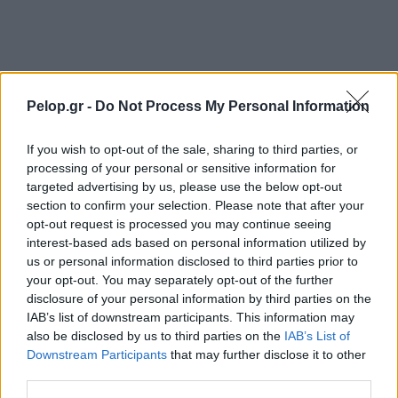
Pelop.gr -
Do Not Process My Personal Information
ΡΟΗ ΕΙΔΗΣΕΩΝ
If you wish to opt-out of the sale, sharing to third parties, or
Αμαλιάδα: Συνελήφθη άνδρας για απόπειρα
12:23
processing of your personal or sensitive information for
απάτης σε βάρος ηλικιωμένης, επίθεση σε
targeted advertising by us, please use the below opt-out
αστυνομικούς
section to confirm your selection. Please note that after your
opt-out request is processed you may continue seeing
Ορεινή Άρτα: Το κρυφό καλοκαιρινό καταφύγιο
12:15
interest-based ads based on personal information utilized by
με ποτάμια, ελατοδάση και φυσικές πισίνες
us or personal information disclosed to third parties prior to
your opt-out. You may separately opt-out of the further
Γιατί μας κάνει καλό ο παρατεταμένος ύπνος
12:06
disclosure of your personal information by third parties on the
στις διακοπές
IAB’s list of downstream participants. This information may
also be disclosed by us to third parties on the
IAB’s List of
Δεκαπενταύγουστος 2026: Πόσο κοστίζουν οι
12:00
Downstream Participants
that may further disclose it to other
διακοπές για μια 4μελή οικογένεια
ΟΛΕΣ ΟΙ ΕΙΔΗΣΕΙΣ
third parties.
Δυτική Ελλάδα: Τρεις συλλήψεις για δυνατή
11:56