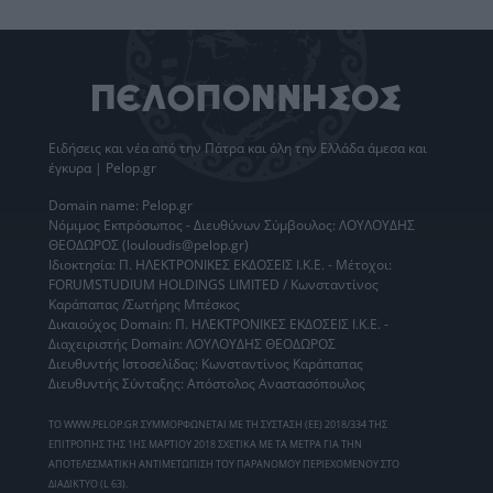
Ειδήσεις
και νέα από την
Πάτρα
και όλη την Ελλάδα άμεσα και
έγκυρα | Pelop.gr
Domain name: Pelop.gr
Νόμιμος Εκπρόσωπος - Διευθύνων Σύμβουλος: ΛΟΥΛΟΥΔΗΣ
ΘΕΟΔΩΡΟΣ (louloudis@pelop.gr)
Ιδιοκτησία: Π. ΗΛΕΚΤΡΟΝΙΚΕΣ ΕΚΔΟΣΕΙΣ Ι.Κ.Ε. - Μέτοχοι:
FORUMSTUDIUM HOLDINGS LIMITED / Κωνσταντίνος
Καράπαπας /Σωτήρης Μπέσκος
Δικαιούχος Domain: Π. ΗΛΕΚΤΡΟΝΙΚΕΣ ΕΚΔΟΣΕΙΣ Ι.Κ.Ε. -
Διαχειριστής Domain: ΛΟΥΛΟΥΔΗΣ ΘΕΟΔΩΡΟΣ
Διευθυντής Ιστοσελίδας: Κωνσταντίνος Καράπαπας
Διευθυντής Σύνταξης: Απόστολος Αναστασόπουλος
ΤΟ WWW.PELOP.GR ΣΥΜΜΟΡΦΩΝΕΤΑΙ ΜΕ ΤΗ ΣΥΣΤΑΣΗ (ΕΕ) 2018/334 ΤΗΣ
ΕΠΙΤΡΟΠΗΣ ΤΗΣ 1ΗΣ ΜΑΡΤΙΟΥ 2018 ΣΧΕΤΙΚΑ ΜΕ ΤΑ ΜΕΤΡΑ ΓΙΑ ΤΗΝ
ΑΠΟΤΕΛΕΣΜΑΤΙΚΗ ΑΝΤΙΜΕΤΩΠΙΣΗ ΤΟΥ ΠΑΡΑΝΟΜΟΥ ΠΕΡΙΕΧΟΜΕΝΟΥ ΣΤΟ
ΔΙΑΔΙΚΤΥΟ (L 63).