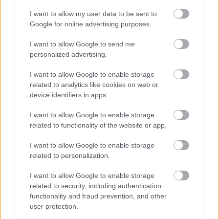
Τραγωδία στην Πάρο: Στον εισαγγελέα ο
11:06
ιδιοκτήτης του beach bar για τον θάνατο του
I want to allow my user data to be sent to
4χρονου
Google for online advertising purposes.
Αχαΐα: Μειώθηκαν οι αυθαιρεσίες στις παραλίες
I want to allow Google to send me
11:00
personalized advertising.
«Συναγερμός» στην Κίνα: Ο τυφώνας Dolphin
10:52
I want to allow Google to enable storage
«παραλύει» τη Σαγκάη
related to analytics like cookies on web or
Σελήνη: «Θησαυρός» για τους επιστήμονες ο
device identifiers in apps.
10:44
πύραυλος της SpaceX που συνετρίβη
I want to allow Google to enable storage
Ιός του Δυτικού Νείλου: Έξι θάνατοι τις
related to functionality of the website or app.
10:36
τελευταίες ημέρες – Στο «κόκκινο» η Αττική
I want to allow Google to enable storage
Τουρισμός για Όλους 2026-2027: Ποιοι παίρνουν
related to personalization.
10:24
σειρά σήμερα για το voucher διακοπών
I want to allow Google to enable storage
Τροχαίο στην Αθηνών-Σουνίου: Στο 401
related to security, including authentication
10:16
Νοσοκομείο δύο αστυνομικοί της ΔΙΑΣ – Πώς
functionality and fraud prevention, and other
user protection.
έγινε η σύγκρουση με το ΙΧ των τουριστών