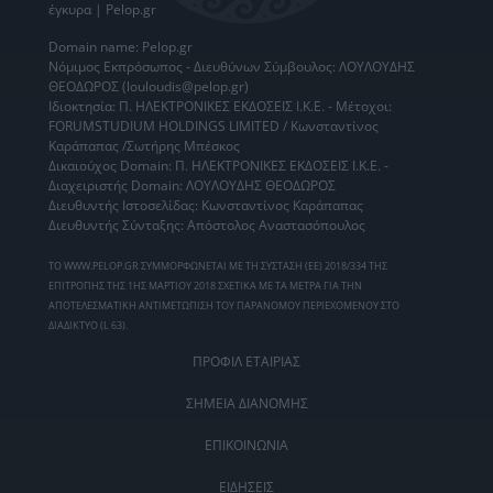
έγκυρα | Pelop.gr
Domain name: Pelop.gr
Νόμιμος Εκπρόσωπος - Διευθύνων Σύμβουλος: ΛΟΥΛΟΥΔΗΣ
ΘΕΟΔΩΡΟΣ (louloudis@pelop.gr)
Ιδιοκτησία: Π. ΗΛΕΚΤΡΟΝΙΚΕΣ ΕΚΔΟΣΕΙΣ Ι.Κ.Ε. - Μέτοχοι:
FORUMSTUDIUM HOLDINGS LIMITED / Κωνσταντίνος
Καράπαπας /Σωτήρης Μπέσκος
Δικαιούχος Domain: Π. ΗΛΕΚΤΡΟΝΙΚΕΣ ΕΚΔΟΣΕΙΣ Ι.Κ.Ε. -
Διαχειριστής Domain: ΛΟΥΛΟΥΔΗΣ ΘΕΟΔΩΡΟΣ
Διευθυντής Ιστοσελίδας: Κωνσταντίνος Καράπαπας
Διευθυντής Σύνταξης: Απόστολος Αναστασόπουλος
ΤΟ WWW.PELOP.GR ΣΥΜΜΟΡΦΩΝΕΤΑΙ ΜΕ ΤΗ ΣΥΣΤΑΣΗ (ΕΕ) 2018/334 ΤΗΣ
ΕΠΙΤΡΟΠΗΣ ΤΗΣ 1ΗΣ ΜΑΡΤΙΟΥ 2018 ΣΧΕΤΙΚΑ ΜΕ ΤΑ ΜΕΤΡΑ ΓΙΑ ΤΗΝ
ΑΠΟΤΕΛΕΣΜΑΤΙΚΗ ΑΝΤΙΜΕΤΩΠΙΣΗ ΤΟΥ ΠΑΡΑΝΟΜΟΥ ΠΕΡΙΕΧΟΜΕΝΟΥ ΣΤΟ
ΔΙΑΔΙΚΤΥΟ (L 63).
ΠΡΟΦΙΛ ΕΤΑΙΡΙΑΣ
ΣΗΜΕΙΑ ΔΙΑΝΟΜΗΣ
ΕΠΙΚΟΙΝΩΝΙΑ
ΕΙΔΗΣΕΙΣ