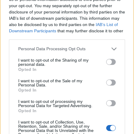
your opt-out. You may separately opt-out of the further
disclosure of your personal information by third parties on the
IAB’s list of downstream participants. This information may
also be disclosed by us to third parties on the
IAB’s List of
Downstream Participants
that may further disclose it to other
third parties.
Please note that this website/app uses one or more Google
Personal Data Processing Opt Outs
services and may gather and store information including but
not limited to your visit or usage behaviour. You may click to
I want to opt-out of the Sharing of my
personal data.
grant or deny consent to Google and its third-party tags to
Opted In
use your data for below specified purposes in below Google
consent section.
I want to opt-out of the Sale of my
Personal Data.
Opted In
I want to opt-out of processing my
Personal Data for Targeted Advertising.
Opted In
I want to opt-out of Collection, Use,
Retention, Sale, and/or Sharing of my
Personal Data that Is Unrelated with the
ΡΟΗ ΕΙΔΗΣΕΩΝ