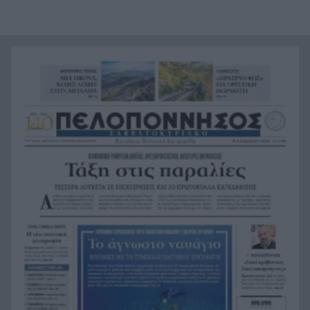
Ενίσχυση στη θέση «1» για τον Αίαντα ΑΣΑΑ
21:24
Ιράν: Όροι που «καίνε» για το άνοιγμα των
21:12
Στενών του Ορμούζ
Το βιολί της στο Αιγαίο η Τουρκία, συνεχίζει τις
21:00
παραβιάσεις
Αυτή είναι η μαρμελάδα που ανακλήθηκε από
20:48
τον ΕΦΕΤ, ο λόγος
Χαμάς: Παραμένει έτοιμη να εφαρμόσει το
20:36
ειρηνευτικό σχέδιο των ΗΠΑ για τη Γάζα
Φιστίκια: 6 οφέλη για καρδιά, έντερο και
20:24
σάκχαρο – Τι δείχνουν οι μελέτες
«Ας αναπαυτεί εν ειρήνη», Ρεάλ, Μπαρτσελόνα
20:12
και Ομοσπονδία Αργεντινής για τον χαμό του
πατέρα του Μέσι
Οι πνιγμοί είναι συνήθως «βουβοί»: Η
20:00