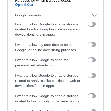
Purposes for which it was collected.
Opted Out
Ανάπτυξη αλλά και ακρίβεια: Γιατί η ελληνική
9:33
οικονομία μεγαλώνει και οι πολίτες δεν το
Google consents
αισθάνονται
I want to allow Google to enable storage
Εορτολόγιο: Ποιοι γιορτάζουν σήμερα
9:25
related to advertising like cookies on web or
device identifiers in apps.
Χρυσό εξάμηνο για τις τράπεζες: «Mπαράζ»
9:18
νέων δανείων 15 δισ. ευρώ και η έκπληξη στις
I want to allow my user data to be sent to
προμήθειες
Google for online advertising purposes.
Δυτική Ελλάδα: Σε αυξημένη επιφυλακή για
9:12
I want to allow Google to send me
φωτιές – Υψηλός κίνδυνος σε Αχαΐα, Ηλεία και
personalized advertising.
ΟΛΕΣ ΟΙ ΕΙΔΗΣΕΙΣ
Αιτωλοακαρνανία
I want to allow Google to enable storage
Καιρός: «Καμίνι» η Δυτική Ελλάδα – Στα ύψη ο
9:03
related to analytics like cookies on web or
υδράργυρος, πού θα χτυπήσει 40άρι και πότε
device identifiers in apps.
ενισχύονται οι άνεμοι
I want to allow Google to enable storage
Αυτές είναι οι πέντε που δυναμώνουν τα οστά
22:59
related to functionality of the website or app.
και παράλληλα μειώνουν τον κίνδυνο