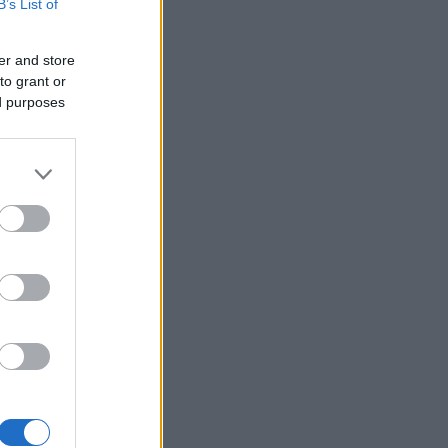
βάλεις στη διατροφή σου αν
B’s List of
θέλεις να επενδύσεις στη
μακροζωία
er and store
to grant or
Ηλεκτρική διασύνδεση
21:53
ed purposes
Ελλάδας – Κύπρου: Μπήκε η
Meridiam στο έργο του ΑΔΜΗΕ
Η Σκόπελος στους κορυφαίους
21:45
κινηματογραφικούς
προορισμούς της Μεσογείου
κ» η
ν
Πώς το φαγόπυρο μπορεί να
21:37
συμβάλει στον έλεγχο του
βάρους
Συναγερμός στη Βόρεια
21:27
Καρολίνα: Πολλοί νεκροί σε
μαζικούς πυροβολισμούς
Κέρκυρα: Ο κρυμμένος
21:20
«σκουπιδότοπος» κάτω από τη