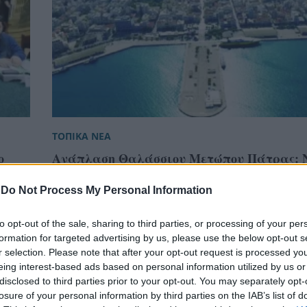
ΤΟΠΙΚΑ ΝΕΑ
ο
Ανάπλαση Θαλάσσιου Μετώπου Πάτρας: 
διαβούλευσης για τη μελέτη της πόλης μπ
θάλασσα
-
Do Not Process My Personal Information
to opt-out of the sale, sharing to third parties, or processing of your per
formation for targeted advertising by us, please use the below opt-out s
r selection. Please note that after your opt-out request is processed y
eing interest-based ads based on personal information utilized by us or
disclosed to third parties prior to your opt-out. You may separately opt-
losure of your personal information by third parties on the IAB’s list of