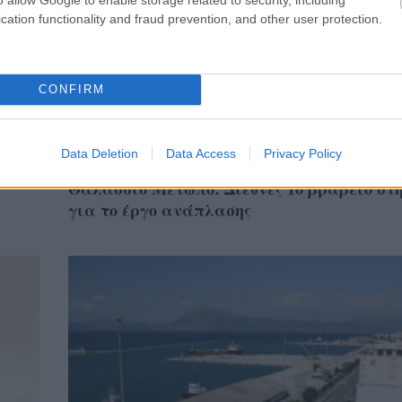
cation functionality and fraud prevention, and other user protection.
CONFIRM
Data Deletion
Data Access
Privacy Policy
ΤΟΠΙΚΑ ΝΕΑ
Θαλάσσιο Μέτωπο: Διεθνές 1ο βραβείο στ
για το έργο ανάπλασης