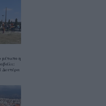
ο μέτωπο η
ναβάλι:
ά Δευτέρα