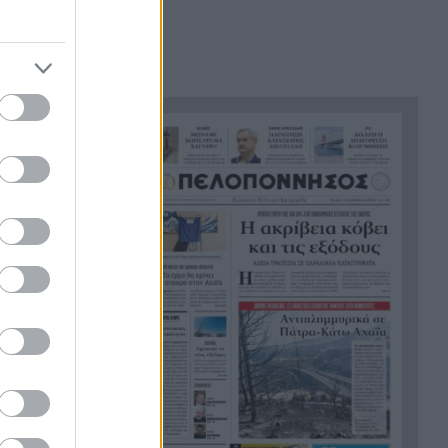
θάλασσα, συγκλονιστικές
υποβρύχιες εικόνες
Το απόλυτο summer roadtrip
21:12
από την άγρια Μάνη στην
καστροπολιτεία της
Μονεμβασίας
Σύμη: Εντοπίστηκε σορός
21:02
άνδρα στον Πανορμίτη –
ωπο:
Πιθανότατα ανήκει στον
λικό
αγνοούμενο Γερμανό τουρίστα
Συμφωνία Ιράν – Ομάν για νέα
20:51
ναυτιλιακή διαδρομή στα
Στενά του Ορμούζ
Ήττα-αποκλεισμός για την
20:38
Εθνική Nέων Γυναικών στο
Ευρωπαϊκό