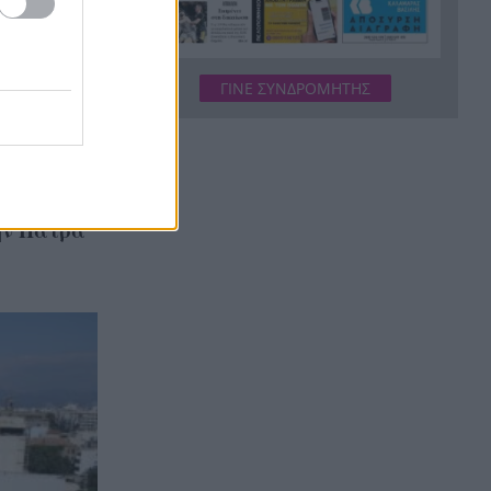
Δικαστικό μπλόκο στους
20:33
δασμούς Τραμπ:
Επιστρέφονται 100
δισεκατομμύρια δολάρια σε
ΓΙΝΕ ΣΥΝΔΡΟΜΗΤΗΣ
επιχειρήσεις
Αιγιάλεια: Ήρθαν από τη
20:25
Βρετανία για μια νέα ζωή και
η πυρκαγιά τους άφησε στο
δρόμο!
ην Πάτρα
Φωτιά Αττικοβοιωτία: Όλα τα
20:13
μέτρα στήριξης για τους
πυρόπληκτους – Τα ποσά των
επιδομάτων και η στεγαστική
συνδρομή