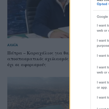
Opted 
Google 
I want t
web or d
I want t
ΑΧΑΪΑ
purpose
Πάτρα – Καραχάλιος για θαλάσσιο μέτωπο: Ο
I want 
αποσπασματικός σχεδιασμός και οι επιπτώσεις 
όχι σε αφορισμούς
I want t
web or d
I want t
or app.
I want t
I want t