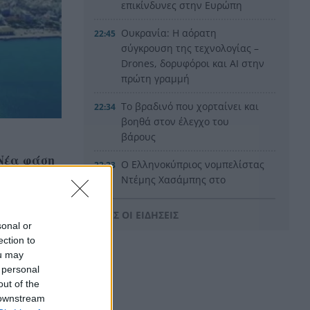
επικίνδυνες στην Ευρώπη
Ουκρανία: Η αόρατη
22:45
σύγκρουση της τεχνολογίας –
Drones, δορυφόροι και AI στην
πρώτη γραμμή
Το βραδινό που χορταίνει και
22:34
βοηθά στον έλεγχο του
βάρους
Νέα φάση
Ο Ελληνοκύπριος νομπελίστας
22:23
ροστά στη
Ντέμης Χασάμπης στο
«τιμόνι» της Google AI
ΟΛΕΣ ΟΙ ΕΙΔΗΣΕΙΣ
HELLENiQ ENERGY: Έως 25
22:15
sonal or
εκατ. ευρώ για έργα
ection to
αποκατάστασης στις
ou may
πυρόπληκτες περιοχές
 personal
out of the
Οι ξηροί καρποί που αξίζει να
22:06
 downstream