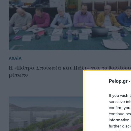
ΑΧΑΪΑ
Η «Πάτρα Σπουδαία και Πάλι» για το θαλάσσι
μέτωπο
Pelop.gr 
If you wish 
sensitive in
confirm you
continue se
information 
further disc