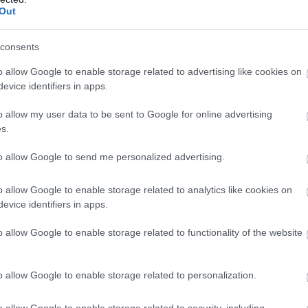
Out
consents
o allow Google to enable storage related to advertising like cookies on
evice identifiers in apps.
o allow my user data to be sent to Google for online advertising
ΤΟΠΙΚΑ ΝΕΑ
s.
Στην τελική ευθεία για το παραλιακό μέτ
to allow Google to send me personalized advertising.
του,
Ολοκληρώνεται η προμελέτη, ξεκινά το τε
σχέδιο
o allow Google to enable storage related to analytics like cookies on
evice identifiers in apps.
o allow Google to enable storage related to functionality of the website
o allow Google to enable storage related to personalization.
o allow Google to enable storage related to security, including