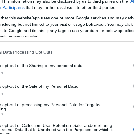
. This information may also be disclosed by us to third parties on the
IA
Participants
that may further disclose it to other third parties.
 that this website/app uses one or more Google services and may gath
including but not limited to your visit or usage behaviour. You may click 
 to Google and its third-party tags to use your data for below specifi
ogle consent section.
l Data Processing Opt Outs
ΤΟΠΙΚΑ ΝΕΑ
o opt-out of the Sharing of my personal data.
Πάτρα – Παραλιακό Μέτωπο: Έδωσε το «ο
In
Περιφέρεια για την εκπόνηση των μελετώ
ανάπλασης
o opt-out of the Sale of my Personal Data.
In
to opt-out of processing my Personal Data for Targeted
ing.
In
o opt-out of Collection, Use, Retention, Sale, and/or Sharing
ersonal Data that Is Unrelated with the Purposes for which it
lected.