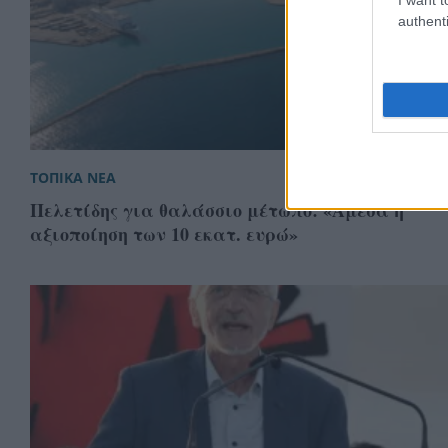
authenti
ΤΟΠΙΚΑ ΝΕΑ
Πελετίδης για θαλάσσιο μέτωπο: «Άμεσα η
αξιοποίηση των 10 εκατ. ευρώ»