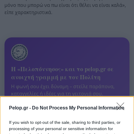
μόνο που μπορώ να πω είναι ότι θέλει να είναι καλά»,
είπε χαρακτηριστικά.
Η «Πελοπόννησος» και το pelop.gr σε
ανοιχτή γραμμή με τον Πολίτη
Η φωνή σου έχει δύναμη – στείλε παράπονα,
καταγγελίες ή ιδέες για τη γειτονιά σου.
Pelop.gr -
Do Not Process My Personal Information
Viber:
+306909196125
Στείλε μήνυμα στο Viber
If you wish to opt-out of the sale, sharing to third parties, or
processing of your personal or sensitive information for