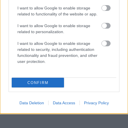
ΡΟΗ ΕΙΔΗΣΕΩΝ
I want to allow Google to enable storage
«Δεν αποζητώ τον έρωτα, ούτε όμως και τον
23:57
related to functionality of the website or app.
ακυρώνω», αποκαλυπτική η Ζέτα Μακρυπούλια
I want to allow Google to enable storage
Το μεγάλο ρεκόρ του Κριστιάνο Ρονάλντο, που
23:39
related to personalization.
δύσκολα θα καταρριφθεί
I want to allow Google to enable storage
Νύχτα: Έβδομη σύλληψη για τις επιθέσεις σε
23:21
related to security, including authentication
καταστήματα στην Πάτρα
functionality and fraud prevention, and other
user protection.
Ο Ολυμπιακός ακίνδυνος δεν βρήκε λύσεις και
23:00
γκολ, έμεινε στο μηδέν με τη Ναϊμέγκεν
ΟΛΕΣ ΟΙ ΕΙΔΗΣΕΙΣ
Η μεγάλη κλήρωση του Τζόκερ
CONFIRM
22:51
«Είχα για 2,5 χρόνια στον καταψύκτη τον νεκρό
22:48
πατέρα μου για να παίρνω τη σύνταξή του και
Data Deletion
Data Access
Privacy Policy
της μητέρας μου», σοκαριστική ομολογία για τον
Μυστρά
«Ντου» της αστυνομίας στις φυλακές Άμφισσας
22:36