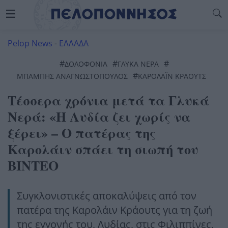
Pelop News
-
ΕΛΛΑΔΑ
#
#
#
ΔΟΛΟΦΟΝΊΑ
ΓΛΥΚΑ ΝΕΡΑ
#
ΜΠΆΜΠΗΣ ΑΝΑΓΝΩΣΤΌΠΟΥΛΟΣ
ΚΑΡΟΛΆΙΝ ΚΡΆΟΥΤΣ
Τέσσερα χρόνια μετά τα Γλυκά
Νερά: «Η Λυδία ζει χωρίς να
ξέρει» – Ο πατέρας της
Καρολάιν σπάει τη σιωπή του
ΒΙΝΤΕΟ
Συγκλονιστικές αποκαλύψεις από τον
πατέρα της Καρολάιν Κράουτς για τη ζωή
της εγγονής του, Λυδίας, στις Φιλιππίνες,