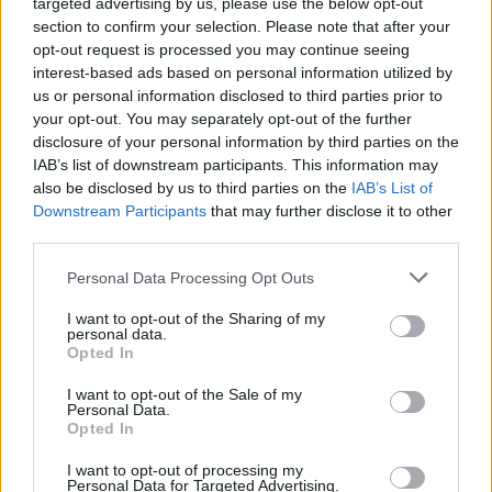
targeted advertising by us, please use the below opt-out
section to confirm your selection. Please note that after your
opt-out request is processed you may continue seeing
Ακολουθήστε μας για όλες τις
ειδήσεις
στο Bing News
interest-based ads based on personal information utilized by
us or personal information disclosed to third parties prior to
και το Google News
your opt-out. You may separately opt-out of the further
disclosure of your personal information by third parties on the
IAB’s list of downstream participants. This information may
also be disclosed by us to third parties on the
IAB’s List of
Downstream Participants
that may further disclose it to other
third parties.
Please note that this website/app uses one or more Google
Personal Data Processing Opt Outs
services and may gather and store information including but
not limited to your visit or usage behaviour. You may click to
I want to opt-out of the Sharing of my
personal data.
grant or deny consent to Google and its third-party tags to
Opted In
use your data for below specified purposes in below Google
consent section.
I want to opt-out of the Sale of my
Personal Data.
Opted In
I want to opt-out of processing my
Personal Data for Targeted Advertising.