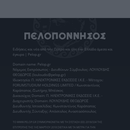
Ειδήσεις
και νέα από την
Πάτρα
και όλη την Ελλάδα άμεσα και
έγκυρα | Pelop.gr
Domain name: Pelop.gr
Νόμιμος Εκπρόσωπος - Διευθύνων Σύμβουλος: ΛΟΥΛΟΥΔΗΣ
ΘΕΟΔΩΡΟΣ (louloudis@pelop.gr)
Ιδιοκτησία: Π. ΗΛΕΚΤΡΟΝΙΚΕΣ ΕΚΔΟΣΕΙΣ Ι.Κ.Ε. - Μέτοχοι:
FORUMSTUDIUM HOLDINGS LIMITED / Κωνσταντίνος
Καράπαπας /Σωτήρης Μπέσκος
Δικαιούχος Domain: Π. ΗΛΕΚΤΡΟΝΙΚΕΣ ΕΚΔΟΣΕΙΣ Ι.Κ.Ε. -
Διαχειριστής Domain: ΛΟΥΛΟΥΔΗΣ ΘΕΟΔΩΡΟΣ
Διευθυντής Ιστοσελίδας: Κωνσταντίνος Καράπαπας
Διευθυντής Σύνταξης: Απόστολος Αναστασόπουλος
ΤΟ WWW.PELOP.GR ΣΥΜΜΟΡΦΩΝΕΤΑΙ ΜΕ ΤΗ ΣΥΣΤΑΣΗ (ΕΕ) 2018/334 ΤΗΣ
ΕΠΙΤΡΟΠΗΣ ΤΗΣ 1ΗΣ ΜΑΡΤΙΟΥ 2018 ΣΧΕΤΙΚΑ ΜΕ ΤΑ ΜΕΤΡΑ ΓΙΑ ΤΗΝ