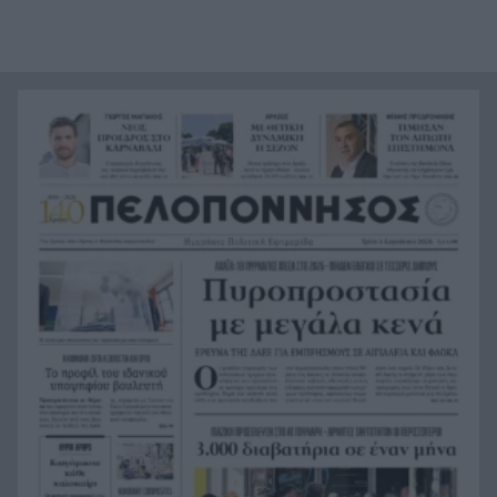
Σημαντική ενίσχυση για τον Αίαντα ΑΣΑΑ
21:12
Κοριτσάκι τριών χρονών παγιδεύτηκε σε παιδική
21:00
κουζίνα στις ΗΠΑ και πέθανε
Με τα αδέλφια Ανδρέα και Κωνσταντίνο
20:48
Μπιτσάκο η Εθνική ανδρών στους Μεσογειακούς
Πέταξε στα σκουπίδια δελτίο που κέρδιζε ένα
20:36
εκατομμύριο στο ΛΟΤΤΟ, αλλά έψαξε και το
βρήκε!
H Εθνική Νέων Γυναικών καθάρισε την
20:23
Πορτογαλία και πέρασε στους «8» του
Παγκοσμίου
Σοκ στην Πάτρα, βρέθηκε απαγχονισμένος
20:12
63χρονος, δίπλα του εντοπίστηκε σημείωμα
Ράγισαν και οι πέτρες στην κηδεία του Φράνκο
20:00
Μπαρέζι, χιλιάδες στο τελευταίο αντίο στον