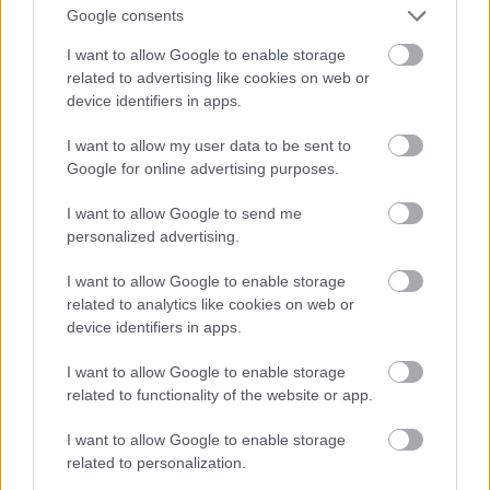
Google consents
I want to allow Google to enable storage
ΤΟΠΙΚΑ ΝΕΑ
ΤΟΠΙΚΑ ΝΕΑ
related to advertising like cookies on web or
Η Ναταλία Γοροζίδου,
device identifiers in apps.
Κούμαρη Αιγίου:
μαθήτρια της Α΄ τάξης
Συνελήφθη ο πρόεδρος της
I want to allow my user data to be sent to
του 2ου ΓΕΛ Αμαλιάδας,
Κοινότητας, σχόλασε το
Google for online advertising purposes.
5η θέση στον κόσμο στο
πανηγύρι!
Microsoft Word
I want to allow Google to send me
personalized advertising.
I want to allow Google to enable storage
related to analytics like cookies on web or
device identifiers in apps.
I want to allow Google to enable storage
related to functionality of the website or app.
I want to allow Google to enable storage
related to personalization.