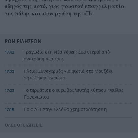
οδηγός της μοτό, γιος γνωστού επαγγελματία
της πόλης και συνεργάτη της «Π»
ΡΟΗ ΕΙΔΗΣΕΩΝ
Τραγωδία στη Νέα Υόρκη: Δυο νεκροί από
17:42
ανατροπή σκάφους
Ηλεία: Συναγερμός για φωτιά στο Μουζάκι,
17:32
σηκώθηκαν εναέρια
Το τερμάτισε ο ευρωβουλευτής Κύπρου Φειδίας
17:23
Παναγιώτου
Ποιο ΑΕΙ στην Ελλάδα χρηματοδότησε η
17:19
Υπουργός Παιδείας με 2,2 εκατ. ευρώ
ΟΛΕΣ ΟΙ ΕΙΔΗΣΕΙΣ
ΙΟΠ: Σημαντικές διακρίσεις Πατρινών στο Ράλι
17:14
Ιονίου