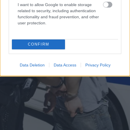
I want to allow Google to enable storage
related to security, including authentication
functionality and fraud prevention, and other
user protection.
ΑΧΑΪΑ
Πάτρα: Συνελήφθη οδηγός με «μαϊμού»
πινακίδες υπό την επήρεια αλκοόλ
CONFIRM
Data Deletion
Data Access
Privacy Policy