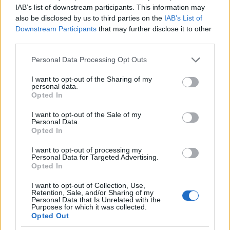
σηκώθηκαν εναέρια
IAB’s list of downstream participants. This information may
also be disclosed by us to third parties on the
IAB’s List of
Downstream Participants
that may further disclose it to other
third parties.
Please note that this website/app uses one or more Google
Personal Data Processing Opt Outs
services and may gather and store information including but
not limited to your visit or usage behaviour. You may click to
I want to opt-out of the Sharing of my
personal data.
grant or deny consent to Google and its third-party tags to
Opted In
use your data for below specified purposes in below Google
ΤΟΠΙΚΑ ΝΕΑ
ΤΟΠΙΚΑ ΝΕΑ
consent section.
I want to opt-out of the Sale of my
Personal Data.
Αγρίνιο: Εσβησε 45χρονη
Σε κατηγορία υψηλού
Opted In
μάνα από το Παναιτώλιο
κινδύνου και γενικής
στα Γιάννινα
επιφυλακής τη Δευτέρα
I want to opt-out of processing my
όλη η Αχαϊα
Personal Data for Targeted Advertising.
Opted In
I want to opt-out of Collection, Use,
Retention, Sale, and/or Sharing of my
Personal Data that Is Unrelated with the
Purposes for which it was collected.
Opted Out