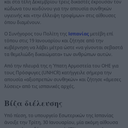
και στα τέλη Δεκεμβρίου τρεις δικαστές έκρουσαν τον
κώδωνα του κινδύνου για την απουσία συνθηκών
υγιεινής και «την έλλειψη τροφίμων» στις αίθουσες
όπου διαμένουν.
Ο Συνήγορος του Πολίτη της
Ισπανίας
μετέβη επί
τόπου στις 19 Ιανουαρίου και ζήτησε από την
κυβέρνηση να λάβει μέτρα ώστε «να γίνονται σεβαστά
τα θεμελιώδη δικαιώματα» των ανθρώπων αυτών.
Από την πλευρά της η Ύπατη Αρμοστεία του ΟΗΕ για
τους Πρόσφυγες (UNHCR) κατήγγειλε σήμερα την
απουσία «αξιοπρεπών συνθηκών» και ζήτησε «άμεσες
λύσεις» από τις ισπανικές αρχές.
Βίζα διέλευσης
Υπό πίεση, το υπουργείο Εσωτερικών της Ισπανίας
άνοιξε την Τρίτη, 30 Ιανουαρίου, μία ακόμη αίθουσα