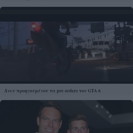
Άνευ προηγουμένου τα pre orders του GTA 6