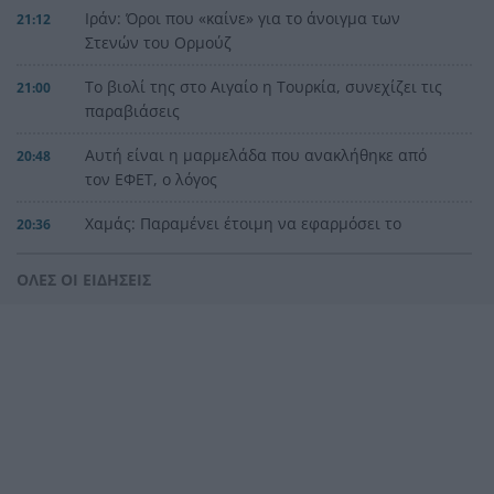
Ιράν: Όροι που «καίνε» για το άνοιγμα των
21:12
Στενών του Ορμούζ
Το βιολί της στο Αιγαίο η Τουρκία, συνεχίζει τις
21:00
παραβιάσεις
Αυτή είναι η μαρμελάδα που ανακλήθηκε από
20:48
τον ΕΦΕΤ, ο λόγος
Χαμάς: Παραμένει έτοιμη να εφαρμόσει το
20:36
ειρηνευτικό σχέδιο των ΗΠΑ για τη Γάζα
ΟΛΕΣ ΟΙ ΕΙΔΗΣΕΙΣ
Φιστίκια: 6 οφέλη για καρδιά, έντερο και
20:24
σάκχαρο – Τι δείχνουν οι μελέτες
«Ας αναπαυτεί εν ειρήνη», Ρεάλ, Μπαρτσελόνα
20:12
και Ομοσπονδία Αργεντινής για τον χαμό του
πατέρα του Μέσι
Οι πνιγμοί είναι συνήθως «βουβοί»: Η
20:00
διασώστρια Δήμητρα Παναγιωτοπούλου για τις