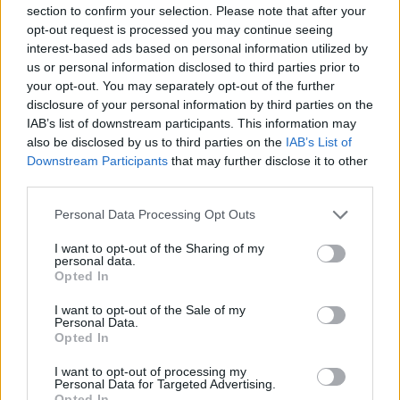
section to confirm your selection. Please note that after your
opt-out request is processed you may continue seeing
interest-based ads based on personal information utilized by
us or personal information disclosed to third parties prior to
your opt-out. You may separately opt-out of the further
Ποιοι δικαιούνται σύνταξη 409 ευρώ χωρίς ένσημα
disclosure of your personal information by third parties on the
IAB’s list of downstream participants. This information may
also be disclosed by us to third parties on the
IAB’s List of
Downstream Participants
that may further disclose it to other
third parties.
Please note that this website/app uses one or more Google
Personal Data Processing Opt Outs
services and may gather and store information including but
not limited to your visit or usage behaviour. You may click to
I want to opt-out of the Sharing of my
personal data.
grant or deny consent to Google and its third-party tags to
Opted In
use your data for below specified purposes in below Google
consent section.
I want to opt-out of the Sale of my
Personal Data.
Opted In
Η OpenAI σταματά το μοντέλο Astra που έλυσε 10
I want to opt-out of processing my
μαθηματικά αινίγματα δεκαετιών
Personal Data for Targeted Advertising.
Opted In