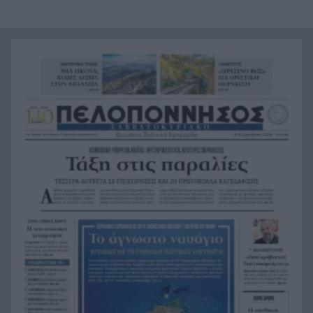
Τρομερό τροχαίο με γουρούνα στον δρόμο
18:36
Μυρτιάς-Αγίου Ηλία, ΦΩΤΟ
Η Εθνική Παίδων μπροστά για μεγάλο διάστημα,
18:24
αλλά ηττήθηκε από το Ισράηλ
«Ήθελα να είναι ο φίλαθλος που θα έχει
18:12
εισιτήριο διαρκείας στον ΟΦΗ από την κοιλιά
της μάνας του!»
Τέθηκε υπό έλεγχο η φωτιά στο Κιλκίς
18:01
Πρίγκιπας Ουίλιαμ και Χάρι: Πότε συναντήθηκαν
17:51
τελευταία φορά – Στο μηδέν οι σχέσεις τους
Κιλκίς: Φωτιά, επιχειρούν τρία αεροσκάφη, 28
17:43
πυροσβέστες, εθελοντές και 9 οχήματα