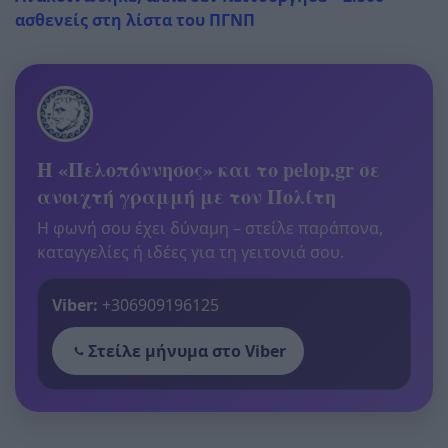
ασθενείς στη λίστα του ΠΓΝΠ
Η «Πελοπόννησος» και το pelop.gr σε
ανοιχτή γραμμή με τον Πολίτη
Η φωνή σου έχει δύναμη – στείλε παράπονα,
καταγγελίες ή ιδέες για τη γειτονιά σου.
Viber:
+306909196125
Στείλε μήνυμα στο Viber