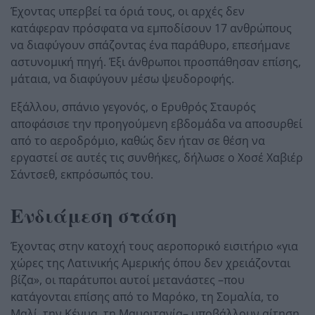
Έχοντας υπερβεί τα όριά τους, οι αρχές δεν
κατάφεραν πρόσφατα να εμποδίσουν 17 ανθρώπους
να διαφύγουν σπάζοντας ένα παράθυρο, επεσήμανε
αστυνομική πηγή. Έξι άνθρωποι προσπάθησαν επίσης,
μάταια, να διαφύγουν μέσω ψευδοροφής.
Εξάλλου, σπάνιο γεγονός, ο Ερυθρός Σταυρός
αποφάσισε την προηγούμενη εβδομάδα να αποσυρθεί
από το αεροδρόμιο, καθώς δεν ήταν σε θέση να
εργαστεί σε αυτές τις συνθήκες, δήλωσε ο Χοσέ Χαβιέρ
Σάντσεθ, εκπρόσωπός του.
Ενδιάμεση στάση
Έχοντας στην κατοχή τους αεροπορικό εισιτήριο «για
χώρες της Λατινικής Αμερικής όπου δεν χρειάζονται
βίζα», οι παράτυποι αυτοί μετανάστες –που
κατάγονται επίσης από το Μαρόκο, τη Σομαλία, το
Μαλί, την Κένυα, τη Μαυριτανία– υποβάλλουν αίτηση