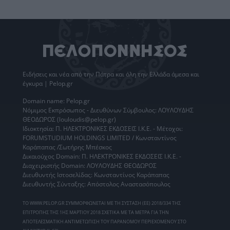
Ειδήσεις
και νέα από την
Πάτρα
και όλη την Ελλάδα άμεσα και
έγκυρα | Pelop.gr
Domain name: Pelop.gr
Νόμιμος Εκπρόσωπος - Διευθύνων Σύμβουλος: ΛΟΥΛΟΥΔΗΣ
ΘΕΟΔΩΡΟΣ (louloudis@pelop.gr)
Ιδιοκτησία: Π. ΗΛΕΚΤΡΟΝΙΚΕΣ ΕΚΔΟΣΕΙΣ Ι.Κ.Ε. - Μέτοχοι:
FORUMSTUDIUM HOLDINGS LIMITED / Κωνσταντίνος
Καράπαπας /Σωτήρης Μπέσκος
Δικαιούχος Domain: Π. ΗΛΕΚΤΡΟΝΙΚΕΣ ΕΚΔΟΣΕΙΣ Ι.Κ.Ε. -
Διαχειριστής Domain: ΛΟΥΛΟΥΔΗΣ ΘΕΟΔΩΡΟΣ
Διευθυντής Ιστοσελίδας: Κωνσταντίνος Καράπαπας
Διευθυντής Σύνταξης: Απόστολος Αναστασόπουλος
ΤΟ WWW.PELOP.GR ΣΥΜΜΟΡΦΩΝΕΤΑΙ ΜΕ ΤΗ ΣΥΣΤΑΣΗ (ΕΕ) 2018/334 ΤΗΣ
ΕΠΙΤΡΟΠΗΣ ΤΗΣ 1ΗΣ ΜΑΡΤΙΟΥ 2018 ΣΧΕΤΙΚΑ ΜΕ ΤΑ ΜΕΤΡΑ ΓΙΑ ΤΗΝ
ΑΠΟΤΕΛΕΣΜΑΤΙΚΗ ΑΝΤΙΜΕΤΩΠΙΣΗ ΤΟΥ ΠΑΡΑΝΟΜΟΥ ΠΕΡΙΕΧΟΜΕΝΟΥ ΣΤΟ