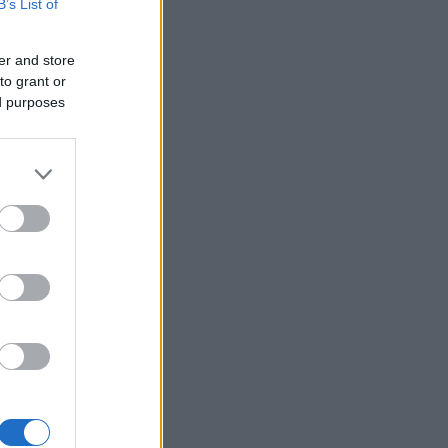
B’s List of
Φίδι εισέβαλε στα Επείγοντα
22:24
στο Νοσοκομείο του Πύργου,
πανικός! ΦΩΤΟ
er and store
to grant or
Πάτρα: Αγωνία για 31χρονη
22:12
ed purposes
που υπέστη κάταγμα στο
αυχένα σε παραλία της Ηλείας
 στο
Ποινή φυλάκισης 15 μηνών
22:00
στη Βρετανίδα που μέθυσε με
τη 15χρονη κόρη της και
προκάλεσε επεισόδιο στο
Κέντρο Υγείας Σκιάθου
Πάτρα: Σφοδρή σύγκρουση
21:48
μηχανής με όχημα του
Δασαρχείου
«Πιστεύαμε ότι δεν θα βγούμε
21:36
ζωντανοί από το αεροπλάνο.
Ένα κομμάτι του προσώπου