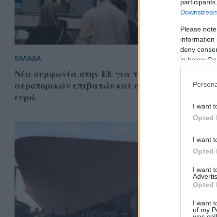
participants
Downstream 
Please note
information 
deny consent
ΕΛΛΑΔΑ
in below Go
Νέα συμφωνία στην ΕΕ για τα δικαιώματα τω
αεροπορικών επιβατών και αποζημιώσεις έως 6
Persona
ευρώ
I want t
Opted 
I want t
Opted 
I want 
Advertis
Opted 
I want t
of my P
was col