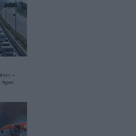
όγες –
 προς