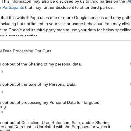
. This information may also be disclosed by us to third parties on the
IA
Participants
that may further disclose it to other third parties.
 that this website/app uses one or more Google services and may gath
including but not limited to your visit or usage behaviour. You may click 
 to Google and its third-party tags to use your data for below specifi
ΑΣΙΑ
ogle consent section.
ν
Κουβέιτ: Επίθεση με drones και πυραύλους
00
διεθνές αεροδρόμιο
l Data Processing Opt Outs
o opt-out of the Sharing of my personal data.
In
o opt-out of the Sale of my Personal Data.
In
to opt-out of processing my Personal Data for Targeted
ing.
In
o opt-out of Collection, Use, Retention, Sale, and/or Sharing
ersonal Data that Is Unrelated with the Purposes for which it
lected.