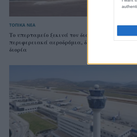
authenti
ΤΟΠΙΚΑ ΝΕΑ
Το υπερταμείο ξεκινά τον διαγωνισμό για τα 2
περιφερειακά αεροδρόμια, δείτε πότε λήγει η
διορία