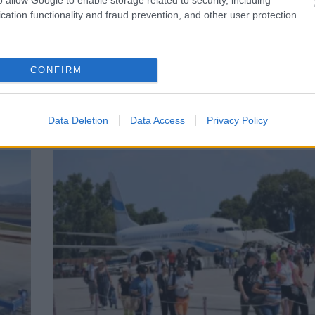
cation functionality and fraud prevention, and other user protection.
ΕΛΛΑΔΑ
CONFIRM
2
Χανιά: Συνελήφθη 68χρονος στο αεροδρόμι
εξαρτήματα όπλων και μετρητά
Data Deletion
Data Access
Privacy Policy