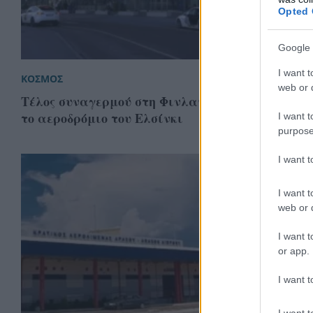
Opted 
Google 
I want t
ΚΟΣΜΟΣ
web or d
Τέλος συναγερμού στη Φινλανδία: Επαναλειτο
το αεροδρόμιο του Ελσίνκι
I want t
purpose
I want 
I want t
web or d
I want t
or app.
I want t
I want t