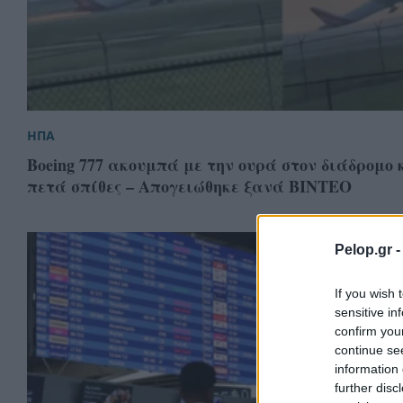
ΗΠΑ
Boeing 777 ακουμπά με την ουρά στον διάδρομο 
πετά σπίθες – Απογειώθηκε ξανά ΒΙΝΤΕΟ
Pelop.gr 
If you wish 
sensitive in
confirm you
continue se
information 
further disc