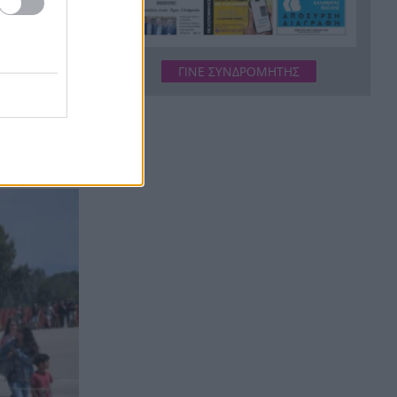
προαύλιο σχολείου στο
Μαρούσι
Μαγνησία: «Aκυβέρνητο»
20:39
ΓΙΝΕ ΣΥΝΔΡΟΜΗΤΗΣ
φορτηγό έκοψε στύλο
ηλεκτροδότησης και
ο με
προσέκρουσε σε πολυκατοικία
Στεφάνι Κορινθίας: Μεγάλη
20:28
φωτιά, ενισχυθήκαν οι
δυνάμεις, 11 εναέρια στη
μάχη της κατάσβεσης
Σοκ στο μπάσκετ, πέθανε
20:12
ξαφνικά ο προπονητής
Δημήτρης Καρατσώρης
Πάτρα: Σοκ, πέθανε στο
20:00
Νοσοκομείο βρέφος μόλις 8
ημερών
«Δεν υπάρχει κανένας λόγος
19:48