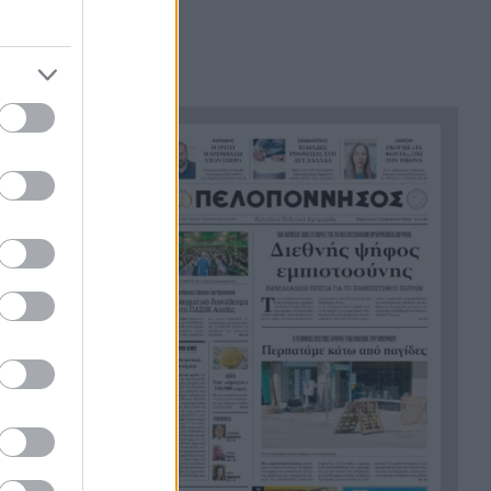
του ήταν σαν πλαστελίνη»
Τραμπ: Δεν σταματά στο
21:24
«μπλόκο» του Ανωτάτου
Δικαστηρίου, θέλει να
απολύσει ξανά την
κυβερνήτρια της Fed Λίζα
ος το
Κουκ
Η μεγάλη ιστορία του
21:12
παπαγάλου που κλάπηκε το
2017 και βρέθηκε μετά από 9
χρόνια
Φρίκη στην Κρήτη: Τουρίστας
21:00
ρωτούσε πόσο να πληρώσει
για να ασελγήσει σε 10χρονο
κορίτσι
Πιάστηκε στα πράσα με 106
20:49
συσκευασίες χασίς σε