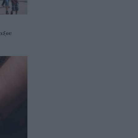
να φοβόμαστε ή να
αποφεύγουμε τη θάλασσα», η
Μαρίνα Βερνίκου με
λαγοκέφαλο στο χέρι
αξου