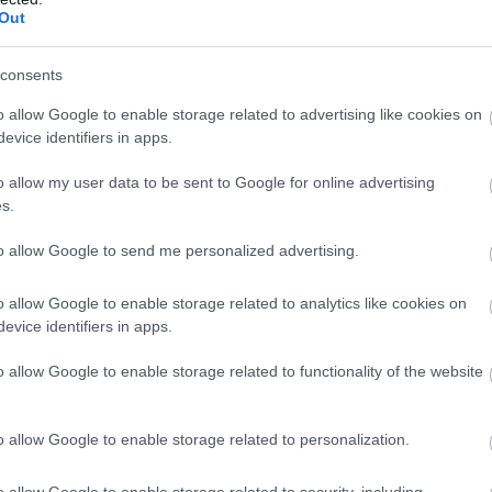
Out
consents
o allow Google to enable storage related to advertising like cookies on
ΚΟΣΜΟΣ
evice identifiers in apps.
υργεί
Δείτε για ποιο λόγο έκλεισαν οι δρόμοι πρ
αεροδρόμιο Βρυξελλών
o allow my user data to be sent to Google for online advertising
s.
to allow Google to send me personalized advertising.
o allow Google to enable storage related to analytics like cookies on
evice identifiers in apps.
o allow Google to enable storage related to functionality of the website
o allow Google to enable storage related to personalization.
o allow Google to enable storage related to security, including