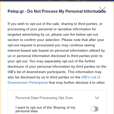
Η «Νέα Αριστερά» για τα κορίτσια του Πόλο από τη
ΝΕΠ
Pelop.gr -
Do Not Process My Personal Information
If you wish to opt-out of the sale, sharing to third parties, or
processing of your personal or sensitive information for
targeted advertising by us, please use the below opt-out
section to confirm your selection. Please note that after your
opt-out request is processed you may continue seeing
interest-based ads based on personal information utilized by
us or personal information disclosed to third parties prior to
your opt-out. You may separately opt-out of the further
disclosure of your personal information by third parties on the
IAB’s list of downstream participants. This information may
also be disclosed by us to third parties on the
IAB’s List of
Downstream Participants
that may further disclose it to other
third parties.
Please note that this website/app uses one or more Google
Personal Data Processing Opt Outs
Μικρές κόκκινες κουκκίδες στο δέρμα: Πότε είναι
services and may gather and store information including but
αθώες;
not limited to your visit or usage behaviour. You may click to
I want to opt-out of the Sharing of my
personal data.
grant or deny consent to Google and its third-party tags to