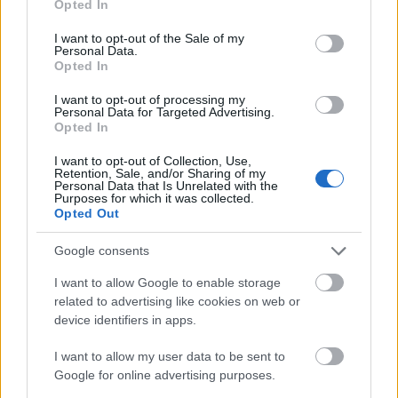
Opted In
use your data for below specified purposes in below Google
consent section.
I want to opt-out of the Sale of my
Personal Data.
Opted In
I want to opt-out of processing my
Personal Data for Targeted Advertising.
Opted In
I want to opt-out of Collection, Use,
Retention, Sale, and/or Sharing of my
Personal Data that Is Unrelated with the
Purposes for which it was collected.
Opted Out
Google consents
I want to allow Google to enable storage
BMW: Αντιδράσεις για τη διαφήμιση Spider-Man στις
related to advertising like cookies on web or
οθόνες των οχημάτων
device identifiers in apps.
I want to allow my user data to be sent to
Google for online advertising purposes.