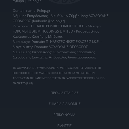
έγκυρα | Pelop.gr
Domain name: Pelop.gr
Νόμιμος Εκπρόσωπος - Διευθύνων Σύμβουλος: ΛΟΥΛΟΥΔΗΣ
ΘΕΟΔΩΡΟΣ (louloudis@pelop.gr)
Ιδιοκτησία: Π. ΗΛΕΚΤΡΟΝΙΚΕΣ ΕΚΔΟΣΕΙΣ Ι.Κ.Ε. - Μέτοχοι:
FORUMSTUDIUM HOLDINGS LIMITED / Κωνσταντίνος
Καράπαπας /Σωτήρης Μπέσκος
Δικαιούχος Domain: Π. ΗΛΕΚΤΡΟΝΙΚΕΣ ΕΚΔΟΣΕΙΣ Ι.Κ.Ε. -
Διαχειριστής Domain: ΛΟΥΛΟΥΔΗΣ ΘΕΟΔΩΡΟΣ
Διευθυντής Ιστοσελίδας: Κωνσταντίνος Καράπαπας
Διευθυντής Σύνταξης: Απόστολος Αναστασόπουλος
ΤΟ WWW.PELOP.GR ΣΥΜΜΟΡΦΩΝΕΤΑΙ ΜΕ ΤΗ ΣΥΣΤΑΣΗ (ΕΕ) 2018/334 ΤΗΣ
ΕΠΙΤΡΟΠΗΣ ΤΗΣ 1ΗΣ ΜΑΡΤΙΟΥ 2018 ΣΧΕΤΙΚΑ ΜΕ ΤΑ ΜΕΤΡΑ ΓΙΑ ΤΗΝ
ΑΠΟΤΕΛΕΣΜΑΤΙΚΗ ΑΝΤΙΜΕΤΩΠΙΣΗ ΤΟΥ ΠΑΡΑΝΟΜΟΥ ΠΕΡΙΕΧΟΜΕΝΟΥ ΣΤΟ
ΔΙΑΔΙΚΤΥΟ (L 63).
ΠΡΟΦΙΛ ΕΤΑΙΡΙΑΣ
ΣΗΜΕΙΑ ΔΙΑΝΟΜΗΣ
ΕΠΙΚΟΙΝΩΝΙΑ
ΕΙΔΗΣΕΙΣ