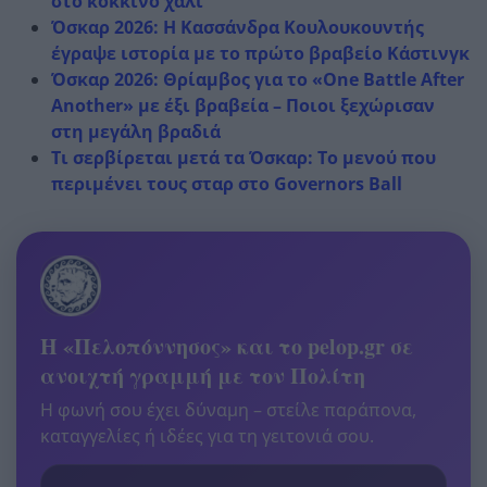
στο κόκκινο χαλί
Όσκαρ 2026: Η Κασσάνδρα Κουλουκουντής
έγραψε ιστορία με το πρώτο βραβείο Κάστινγκ
Όσκαρ 2026: Θρίαμβος για το «One Battle After
Another» με έξι βραβεία – Ποιοι ξεχώρισαν
στη μεγάλη βραδιά
Τι σερβίρεται μετά τα Όσκαρ: Το μενού που
περιμένει τους σταρ στο Governors Ball
Η «Πελοπόννησος» και το pelop.gr σε
ανοιχτή γραμμή με τον Πολίτη
Η φωνή σου έχει δύναμη – στείλε παράπονα,
καταγγελίες ή ιδέες για τη γειτονιά σου.