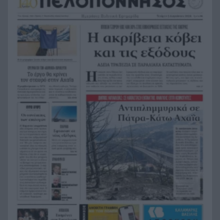
Ρίγα: Η παρεξηγημένη πρωτεύουσα, τι να δείτε
12:09
Τα «κρύπτο» ήταν απάτες – Τρία περιστατικά σε
12:01
μία εβδομάδα στη Δυτική Ελλάδα
Μεταγραφή βόμβα για τον Σαλάχ-Δείτε σε ποια
11:59
ομάδα μετακόμισε
Ποιος είναι ο «ιδανικός» βουλευτής Αχαΐας;
11:53
Ερευνα Data Consultants τις προτεραιότητες
των Αχαιών
Τι είπε ο Νετανιάχου για το σχέδιο για τη Γάζα
11:52