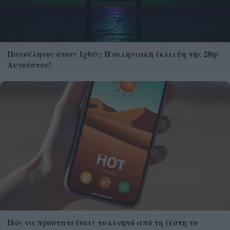
Πανσέληνος στους Ιχθύς: Η σεληνιακή έκλειψη της 28ης
Αυγούστου!
Πώς να προστατεύσεις το κινητό από τη ζέστη το