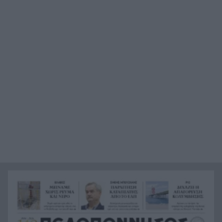
της διοίκησης
ΗΠΑ: Πατέρας στο Οχάιο κάλεσε τον βιαστή της
12:46
κόρης του και τον πυροβόλησε
Δυτική Αττική: Στάχτη πάνω από 144.000
12:40
στρέμματα – Οι εικόνες από την επόμενη ημέρα
σοκάρουν
Ο Τζολάκης και επίσημα στην Χαλ, ρεκόρ
12:39
μετακίνησης στην ιστορία του συλλόγου
Τελεσίγραφο από το Ιράν στον Τραμπ, τι ζητά
12:32
για τον πόλεμο
Άνοιξε η πλατφόρμα «Τουρισμός για όλους»,
12:24
πότε μπορείτε να κάνετε αίτηση
Ρωσία: Αναταράξεις από το φαινόμενο με τις
12:16
«μαύρες χήρες», γάμοι πριν φύγουν για το
μέτωπο