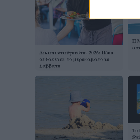
Η 
από
Δεκαπενταύγουστος 2026: Πόσο
αυξάνεται το μεροκάματο το
Σάββατο
Το 
Swi