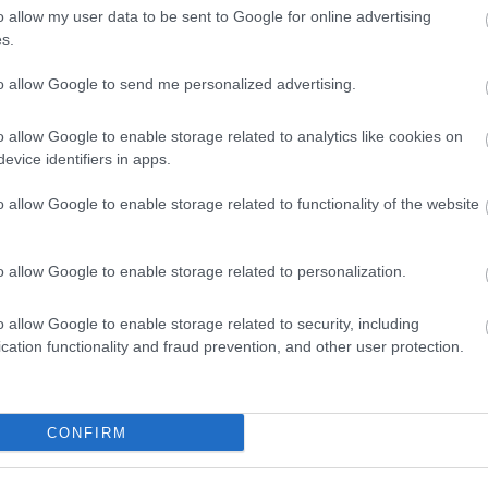
o allow my user data to be sent to Google for online advertising
s.
to allow Google to send me personalized advertising.
er
o allow Google to enable storage related to analytics like cookies on
evice identifiers in apps.
o allow Google to enable storage related to functionality of the website
λες τις
ειδήσεις
στο Bing News και το Google News
o allow Google to enable storage related to personalization.
o allow Google to enable storage related to security, including
cation functionality and fraud prevention, and other user protection.
CONFIRM