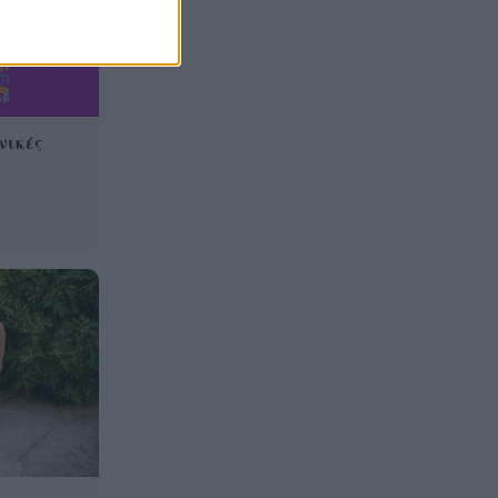
τριήμερο
Η μεγάλη κλήρωση του Τζόκερ
22:36
νικές