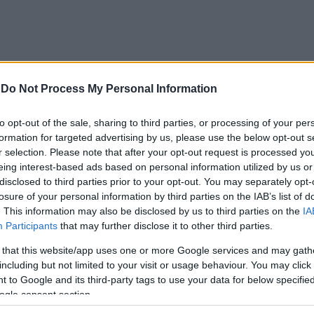
-
Do Not Process My Personal Information
to opt-out of the sale, sharing to third parties, or processing of your per
formation for targeted advertising by us, please use the below opt-out s
r selection. Please note that after your opt-out request is processed y
μικοί εντόπισαν τον άνδρα να οδηγεί ένα Ι.Χ. επιβατικό αυ
eing interest-based ads based on personal information utilized by us or
και του έκαναν σήμα στάσης.
disclosed to third parties prior to your opt-out. You may separately opt-
losure of your personal information by third parties on the IAB’s list of
ισε την πορεία του οδηγώντας επικίνδυνα. Τελικά, ακινητ
. This information may also be disclosed by us to third parties on the
IA
λλά δεν τα κατάφερε και συνελήφθη. Συνελήφθησαν και οι 
Participants
that may further disclose it to other third parties.
 that this website/app uses one or more Google services and may gath
including but not limited to your visit or usage behaviour. You may click 
αι ένα κινητό τηλέφωνο.
 to Google and its third-party tags to use your data for below specifi
ogle consent section.
 Πρωτοδικών Ροδόπης. Την προανάκριση διενεργεί το Τμή