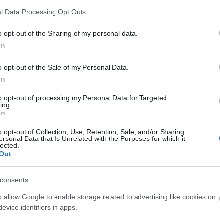
l Data Processing Opt Outs
o opt-out of the Sharing of my personal data.
 pelop.gr σε ανοιχτή γραμμή με τον Πολίτη
In
λε παράπονα, καταγγελίες ή ιδέες για τη γειτονιά σου.
o opt-out of the Sale of my Personal Data.
In
to opt-out of processing my Personal Data for Targeted
ing.
In
o opt-out of Collection, Use, Retention, Sale, and/or Sharing
ersonal Data that Is Unrelated with the Purposes for which it
lected.
Out
consents
o allow Google to enable storage related to advertising like cookies on
evice identifiers in apps.