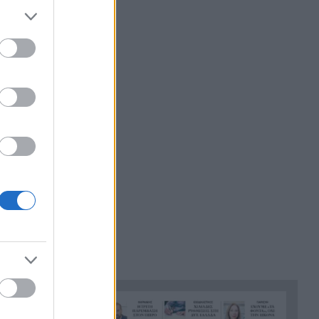
Υπόθεση Marfin: Στην
7:31
Εισαγγελία σήμερα η 46χρονη
μετά την έκδοσή της από τη
Βρετανία
Κίνδυνος Πυρκαγιάς: Σε
7:23
«κίτρινο» συναγερμό Δυτική
Ελλάδα, Πελοπόννησος, Αττική
και νησιά του Αιγαίου
ΟΠΕΚΑ: Πιστώνεται σήμερα η
7:13
δεύτερη δόση του χρηματικού
βοηθήματος σε τρίτεκνους και
πολύτεκνους
Καιρός: Ο υδράργυρος παίρνει
7:08
την ανηφόρα – Ξεκινά
τριήμερο με έντονη ζέστη και
ισχυρά μελτέμια, η πρόγνωση
για την Πάτρα