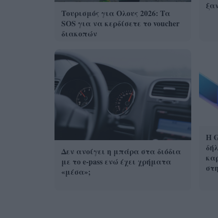
ξα
Τουρισμός για Ολους 2026: Τα
SOS για να κερδίσετε το voucher
διακοπών
Η G
δήλ
Δεν ανοίγει η μπάρα στα διόδια
καρ
με το e-pass ενώ έχει χρήματα
στ
«μέσα»;