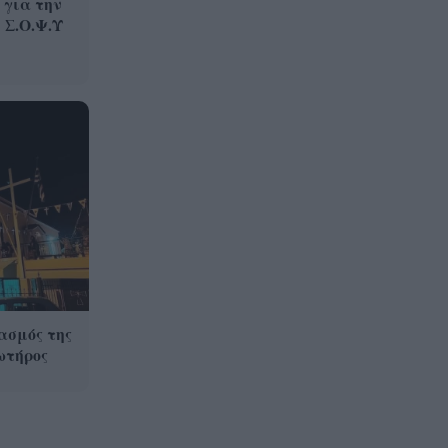
 για την
 Σ.Ο.Ψ.Υ
ασμός της
ωτήρος