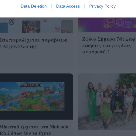
Data Deletion
Data Access
Privacy Policy
Ζώδια Σήμερα 7/8: Ξαφ
Meta παραδέχεται παραβίαση
ειδήσεις και μεγάλες
 AI μοντέλο της
ανατροπές!
Minecraft έρχεται στο Nintendo
tch 2 όπως δεν το έχετε