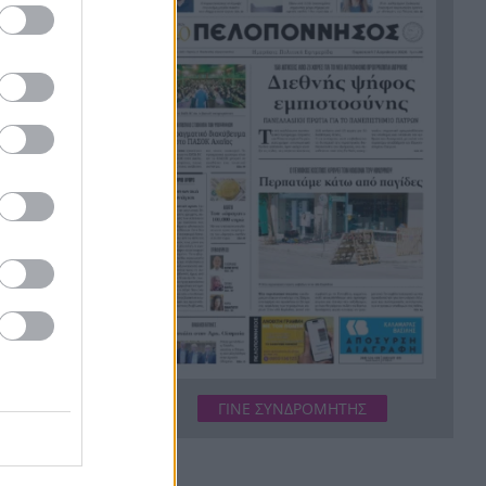
«Δεν θα μπορέσω να εργαστώ
23:57
για κάποιο χρονικό διάστημα»,
η αποκάλυψη του ράπερ Mike
Η τρομερή υποδοχή του Σαλάχ
23:39
στην Τραπεζούντα, ΒΙΝΤΕΟ
Οι φορτιστές και οι κίνδυνοι,
23:21
τι πρέπει να προσέχουμε με
τις ηλεκτρικές και
ηλεκτρονικές συσκευές
Στην Αθήνα η 46χρονη που
23:02
κατηγορείται για συμμετοχή
στην τραγωδία της Marfin
Ο ΠΑΟΚ τα έκανε θάλασσα και
22:56
τώρα τρέχει
ΓΙΝΕ ΣΥΝΔΡΟΜΗΤΗΣ
Έρχονται νέα 40άρια, αλλά και
22:48
ισχυρά μελτέμια το επόμενο