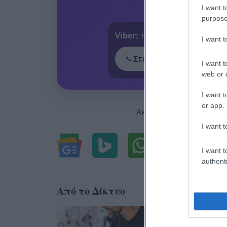
I want t
purpose
Viber:
+306909196125
I want 
Στείλε μήνυμα στο Vib
I want t
web or d
I want t
or app.
Ακολουθήστε μας για ό
I want t
I want t
authenti
Από το Δίκτυο