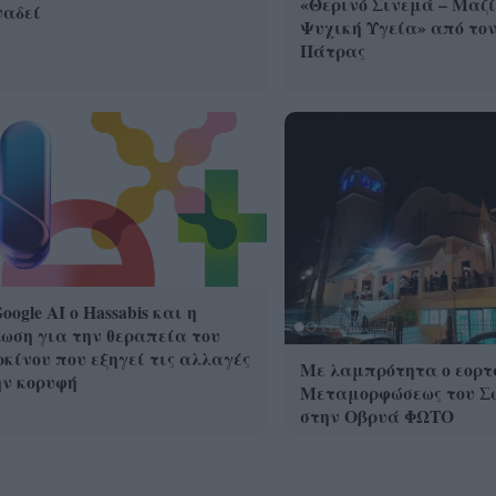
«Θερινό Σινεμά – Μαζί
ναδεί
Ψυχική Υγεία» από τον
Πάτρας
oogle ΑΙ ο Hassabis και η
ωση για την θεραπεία του
κίνου που εξηγεί τις αλλαγές
Με λαμπρότητα ο εορτ
ην κορυφή
Μεταμορφώσεως του Σ
στην Οβρυά ΦΩΤΟ