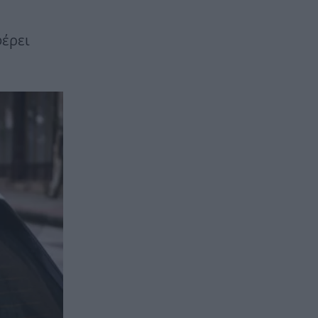
φέρει