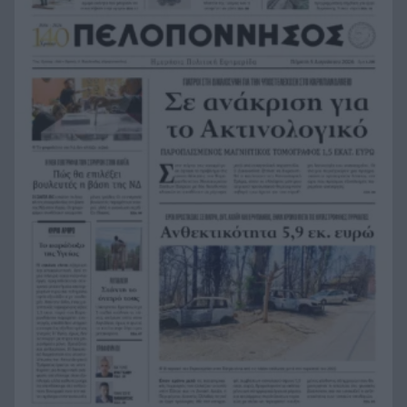
«κόκκινο»
Καιρός: «Ψήνεται» η χώρα με 38άρια – Βοριάδες
7:06
έως 7 μποφόρ και τοπικές καταιγίδες, η
πρόγνωση για την Πάτρα
Προσοχή στο πιάτο: Οι τροφές που μπορεί να
23:22
«συγκρουστούν» με φάρμακα
Σύγκρουση ελικοπτέρων στην Ψάθα: Στο
23:05
μικροσκόπιο ο συντονισμός της επιχείρησης
«Φωτιές-ανεμοστρόβιλοι»: Το σπάνιο φαινόμενο
22:53
που κάνει τις πυρκαγιές ακόμη πιο επικίνδυνες
στην Ευρώπη
Ουκρανία: Η αόρατη σύγκρουση της τεχνολογίας
22:45
– Drones, δορυφόροι και AI στην πρώτη γραμμή
Το βραδινό που χορταίνει και βοηθά στον
22:34
έλεγχο του βάρους