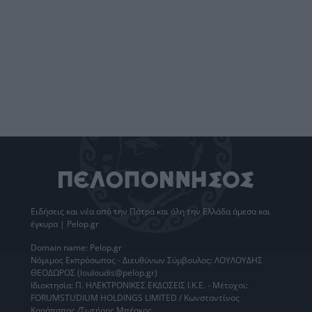
Ειδήσεις
και νέα από την
Πάτρα
και όλη την Ελλάδα άμεσα και
έγκυρα | Pelop.gr
Domain name: Pelop.gr
Νόμιμος Εκπρόσωπος - Διευθύνων Σύμβουλος: ΛΟΥΛΟΥΔΗΣ
ΘΕΟΔΩΡΟΣ (louloudis@pelop.gr)
Ιδιοκτησία: Π. ΗΛΕΚΤΡΟΝΙΚΕΣ ΕΚΔΟΣΕΙΣ Ι.Κ.Ε. - Μέτοχοι:
FORUMSTUDIUM HOLDINGS LIMITED / Κωνσταντίνος
Καράπαπας /Σωτήρης Μπέσκος