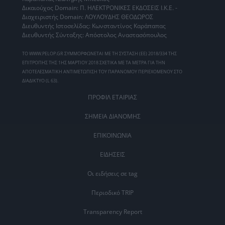
Δικαιούχος Domain: Π. ΗΛΕΚΤΡΟΝΙΚΕΣ ΕΚΔΟΣΕΙΣ Ι.Κ.Ε. -
Διαχειριστής Domain: ΛΟΥΛΟΥΔΗΣ ΘΕΟΔΩΡΟΣ
Διευθυντής Ιστοσελίδας: Κωνσταντίνος Καράπαπας
Διευθυντής Σύνταξης: Απόστολος Αναστασόπουλος
ΤΟ WWW.PELOP.GR ΣΥΜΜΟΡΦΩΝΕΤΑΙ ΜΕ ΤΗ ΣΥΣΤΑΣΗ (ΕΕ) 2018/334 ΤΗΣ
ΕΠΙΤΡΟΠΗΣ ΤΗΣ 1ΗΣ ΜΑΡΤΙΟΥ 2018 ΣΧΕΤΙΚΑ ΜΕ ΤΑ ΜΕΤΡΑ ΓΙΑ ΤΗΝ
ΑΠΟΤΕΛΕΣΜΑΤΙΚΗ ΑΝΤΙΜΕΤΩΠΙΣΗ ΤΟΥ ΠΑΡΑΝΟΜΟΥ ΠΕΡΙΕΧΟΜΕΝΟΥ ΣΤΟ
ΔΙΑΔΙΚΤΥΟ (L 63).
ΠΡΟΦΙΛ ΕΤΑΙΡΙΑΣ
ΣΗΜΕΙΑ ΔΙΑΝΟΜΗΣ
ΕΠΙΚΟΙΝΩΝΙΑ
ΕΙΔΗΣΕΙΣ
Οι ειδήσεις σε tag
Περιοδικό TRIP
Transparency Report