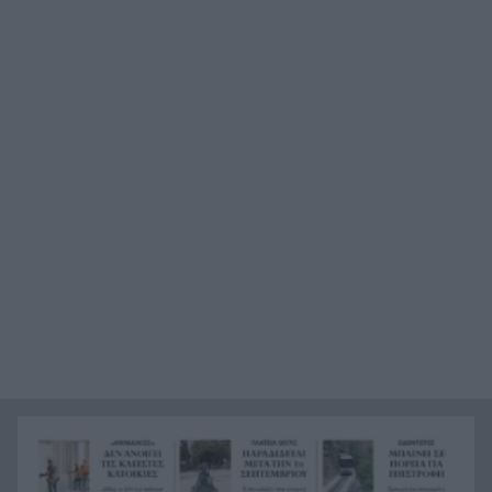
αποκτήσετε το voucher έως 600 ευρώ για
διακοπές – Όλα όσα πρέπει να γνωρίζετε
Ντέμης Χασάμπης: Ποιος είναι ο Ελληνοκύπριος
7:55
νομπελίστας που αναλαμβάνει το «τιμόνι» της
AI της Google
Συναγερμός στα Στενά του Ορμούζ: Δύο εκρήξεις
7:44
κοντά σε δεξαμενόπλοιο
Συναγερμός στο Λασίθι: Φωτιά κοντά στο
7:38
Καρύδι, ήχησε το 112
Το παράδοξο της Υγείας
7:30
«Πολωμένο μελτέμι»: Το σπάνιο καιρικό
7:23
φαινόμενο 50ετίας που «έκαψε» Αττική και
Βοιωτία
Συναγερμός για τις πυρκαγιές: Υψηλός κίνδυνος
7:15
στη Δυτ. Ελλάδα, ποιες περιοχές βρίσκονται στο