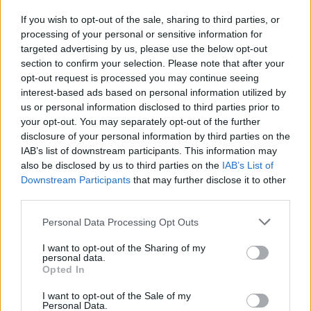
If you wish to opt-out of the sale, sharing to third parties, or
processing of your personal or sensitive information for
targeted advertising by us, please use the below opt-out
section to confirm your selection. Please note that after your
opt-out request is processed you may continue seeing
interest-based ads based on personal information utilized by
us or personal information disclosed to third parties prior to
your opt-out. You may separately opt-out of the further
disclosure of your personal information by third parties on the
IAB’s list of downstream participants. This information may
also be disclosed by us to third parties on the
IAB’s List of
Downstream Participants
that may further disclose it to other
ΑΧΑΪΑ
third parties.
Από το λιμάνι της Πάτρας πέρασαν τα 5 κιλά
Please note that this website/app uses one or more Google
Personal Data Processing Opt Outs
της «κοκαΐνης των φτωχών» – Στις 150.000 € η
services and may gather and store information including but
αξία της
not limited to your visit or usage behaviour. You may click to
I want to opt-out of the Sharing of my
personal data.
grant or deny consent to Google and its third-party tags to
Opted In
use your data for below specified purposes in below Google
consent section.
I want to opt-out of the Sale of my
Personal Data.