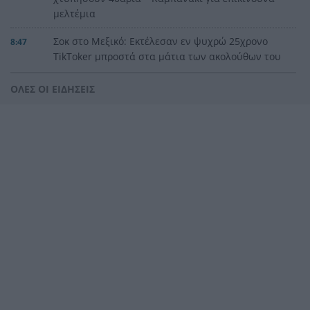
μελτέμια
Σοκ στο Μεξικό: Εκτέλεσαν εν ψυχρώ 25χρονο
8:47
TikToker μπροστά στα μάτια των ακολούθων του
BINTEO
ΟΛΕΣ ΟΙ ΕΙΔΗΣΕΙΣ
Έγκλημα στην Κυψέλη: Απολογείται ο 26χρονος
8:39
για τη δολοφονία της 38χρονης Βρετανίδας
Ζάκυνθος: Νεκρός 78χρονος λουόμενος στον
8:31
Λαγανά
Θρίλερ στον αέρα των ΗΠΑ: Το ελικόπτερο του
8:23
Τραμπ «πλησίασε» επικίνδυνα αεροπλάνο της
γραμμής
Χιροσίμα 6 Αυγούστου 1945: Η ημέρα που
8:15
άλλαξε για πάντα την ιστορία της
ανθρωπότητας
Τουρισμός για Όλους 2026-2027: Πώς να
8:03