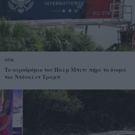
ΗΠΑ
Το αεροδρόμιο του Παλμ Μπιτς πήρε το όνομα
του Ντόναλντ Τραμπ