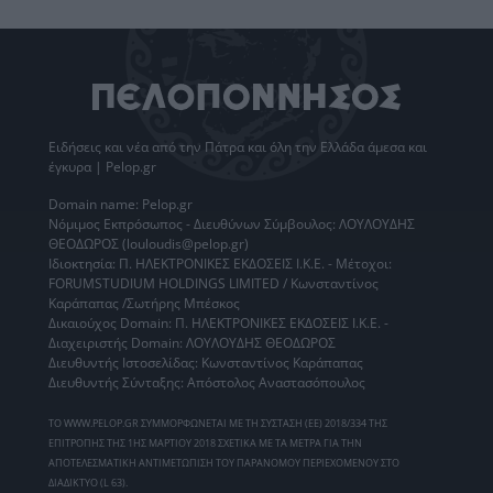
Ειδήσεις
και νέα από την
Πάτρα
και όλη την Ελλάδα άμεσα και
έγκυρα | Pelop.gr
Domain name: Pelop.gr
Νόμιμος Εκπρόσωπος - Διευθύνων Σύμβουλος: ΛΟΥΛΟΥΔΗΣ
ΘΕΟΔΩΡΟΣ (louloudis@pelop.gr)
Ιδιοκτησία: Π. ΗΛΕΚΤΡΟΝΙΚΕΣ ΕΚΔΟΣΕΙΣ Ι.Κ.Ε. - Μέτοχοι:
FORUMSTUDIUM HOLDINGS LIMITED / Κωνσταντίνος
Καράπαπας /Σωτήρης Μπέσκος
Δικαιούχος Domain: Π. ΗΛΕΚΤΡΟΝΙΚΕΣ ΕΚΔΟΣΕΙΣ Ι.Κ.Ε. -
Διαχειριστής Domain: ΛΟΥΛΟΥΔΗΣ ΘΕΟΔΩΡΟΣ
Διευθυντής Ιστοσελίδας: Κωνσταντίνος Καράπαπας
Διευθυντής Σύνταξης: Απόστολος Αναστασόπουλος
ΤΟ WWW.PELOP.GR ΣΥΜΜΟΡΦΩΝΕΤΑΙ ΜΕ ΤΗ ΣΥΣΤΑΣΗ (ΕΕ) 2018/334 ΤΗΣ
ΕΠΙΤΡΟΠΗΣ ΤΗΣ 1ΗΣ ΜΑΡΤΙΟΥ 2018 ΣΧΕΤΙΚΑ ΜΕ ΤΑ ΜΕΤΡΑ ΓΙΑ ΤΗΝ
ΑΠΟΤΕΛΕΣΜΑΤΙΚΗ ΑΝΤΙΜΕΤΩΠΙΣΗ ΤΟΥ ΠΑΡΑΝΟΜΟΥ ΠΕΡΙΕΧΟΜΕΝΟΥ ΣΤΟ
ΔΙΑΔΙΚΤΥΟ (L 63).