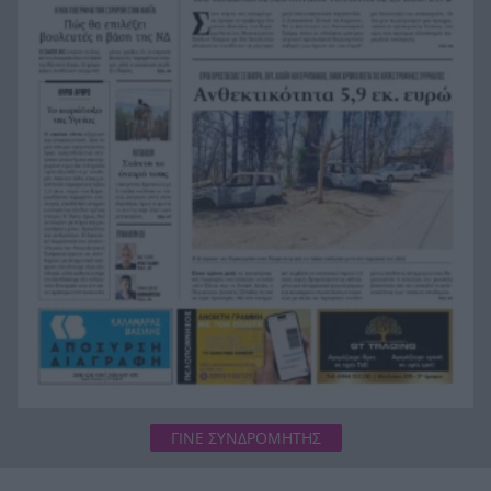
πληγεισών περιοχών από τις καταστροφικές
πυρκαγιές
Η ανακοίνωση της ΕΑΠ για Βασιλάκο και
20:00
Μαμάση
Γιατί οδηγήθηκαν στη φυλακή οι οι δύο Ινδοί,
19:48
που κατηγορούνται για τη δολοφονία του
58χρονου ψυχολόγου στο Ναύπλιο, ΒΙΝΤΕΟ
ΓΙΝΕ ΣΥΝΔΡΟΜΗΤΗΣ