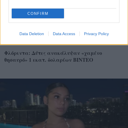
CONFIRM
Data Deletion
Data Access
Privacy Policy
ΚΟΣΜΟΣ
Φλόριντα: Δύτες ανακάλυψαν «χαμένο
θησαυρό» 1 εκατ. δολαρίων ΒΙΝΤΕΟ