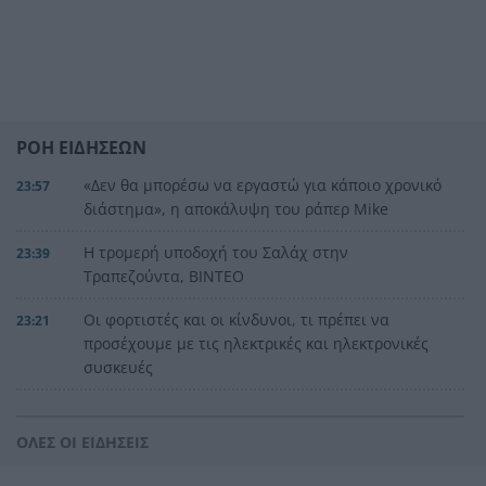
ΡΟΗ ΕΙΔΗΣΕΩΝ
«Δεν θα μπορέσω να εργαστώ για κάποιο χρονικό
23:57
διάστημα», η αποκάλυψη του ράπερ Mike
Η τρομερή υποδοχή του Σαλάχ στην
23:39
Τραπεζούντα, ΒΙΝΤΕΟ
Οι φορτιστές και οι κίνδυνοι, τι πρέπει να
23:21
προσέχουμε με τις ηλεκτρικές και ηλεκτρονικές
συσκευές
Στην Αθήνα η 46χρονη που κατηγορείται για
23:02
συμμετοχή στην τραγωδία της Marfin
ΟΛΕΣ ΟΙ ΕΙΔΗΣΕΙΣ
Ο ΠΑΟΚ τα έκανε θάλασσα και τώρα τρέχει
22:56