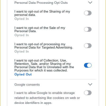
Please note that this website/app uses one or more Google
Personal Data Processing Opt Outs
services and may gather and store information including but
not limited to your visit or usage behaviour. You may click to
I want to opt-out of the Sharing of my
personal data.
grant or deny consent to Google and its third-party tags to
Opted In
use your data for below specified purposes in below Google
consent section.
I want to opt-out of the Sale of my
Personal Data.
Opted In
ΚΟΣΜΟΣ
Φλόριντα: Μαχαίρωσε την πρώην σύντροφό του
I want to opt-out of processing my
Personal Data for Targeted Advertising.
και λίγες ώρες μετά ανέβασε φωτογραφία τους
Opted In
στα social media
I want to opt-out of Collection, Use,
Retention, Sale, and/or Sharing of my
Personal Data that Is Unrelated with the
Purposes for which it was collected.
Opted Out
Google consents
I want to allow Google to enable storage
related to advertising like cookies on web or
device identifiers in apps.