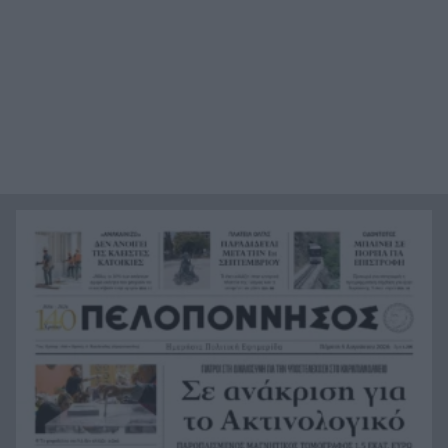
Ο καύσωνας λιώνει τους Σλοβάκους, ρεκόρ με
21:36
42,2 βαθμούς Κελσίου
Άρτα: Συνελήφθησαν ο διευθυντής κι ο τεχνικός
21:24
ασφαλείας του ΔΕΔΔΗΕ
Τραγικό περιστατικό, τράκαρε με αγριογούρουνο
21:12
στη Β. Εύβοια και έχασε τη ζωή του
Αλλάζουν τα πάντα στη Δανία λόγω της
21:00
τεχνικής νοημοσύνης, οι μαθητές θα
παρουσιάσουν προφορικά τις εργασίες τους
Το τελευταίο «αντίο» στην τελετή αποτέφρωσης
20:36
του συντονιστή που σκοτώθηκε μετά τη
σύγκρουση ελικοπτέρων στην Ψάθα, ΦΩΤΟ
Στιγμές αγωνίας και θρίλερ στο Αίγιο: Οδηγός
20:24
λεωφορείου έχασε τις αισθήσεις του και τη ζωή
του! ΦΩΤΟ
Κόκκινα τα 118 κτίρια στις 325 αυτοψίες των
20:12