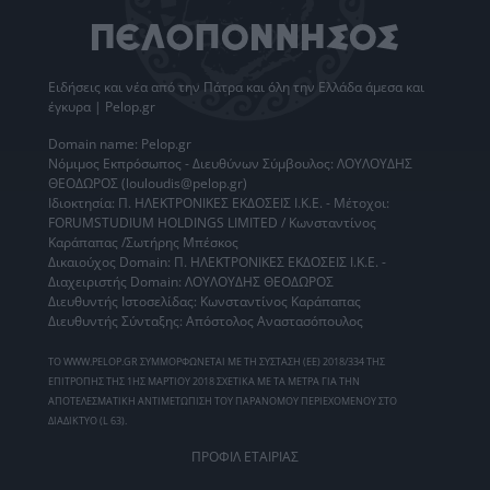
Ειδήσεις
και νέα από την
Πάτρα
και όλη την Ελλάδα άμεσα και
έγκυρα | Pelop.gr
Domain name: Pelop.gr
Νόμιμος Εκπρόσωπος - Διευθύνων Σύμβουλος: ΛΟΥΛΟΥΔΗΣ
ΘΕΟΔΩΡΟΣ (louloudis@pelop.gr)
Ιδιοκτησία: Π. ΗΛΕΚΤΡΟΝΙΚΕΣ ΕΚΔΟΣΕΙΣ Ι.Κ.Ε. - Μέτοχοι:
FORUMSTUDIUM HOLDINGS LIMITED / Κωνσταντίνος
Καράπαπας /Σωτήρης Μπέσκος
Δικαιούχος Domain: Π. ΗΛΕΚΤΡΟΝΙΚΕΣ ΕΚΔΟΣΕΙΣ Ι.Κ.Ε. -
Διαχειριστής Domain: ΛΟΥΛΟΥΔΗΣ ΘΕΟΔΩΡΟΣ
Διευθυντής Ιστοσελίδας: Κωνσταντίνος Καράπαπας
Διευθυντής Σύνταξης: Απόστολος Αναστασόπουλος
ΤΟ WWW.PELOP.GR ΣΥΜΜΟΡΦΩΝΕΤΑΙ ΜΕ ΤΗ ΣΥΣΤΑΣΗ (ΕΕ) 2018/334 ΤΗΣ
ΕΠΙΤΡΟΠΗΣ ΤΗΣ 1ΗΣ ΜΑΡΤΙΟΥ 2018 ΣΧΕΤΙΚΑ ΜΕ ΤΑ ΜΕΤΡΑ ΓΙΑ ΤΗΝ
ΑΠΟΤΕΛΕΣΜΑΤΙΚΗ ΑΝΤΙΜΕΤΩΠΙΣΗ ΤΟΥ ΠΑΡΑΝΟΜΟΥ ΠΕΡΙΕΧΟΜΕΝΟΥ ΣΤΟ
ΔΙΑΔΙΚΤΥΟ (L 63).
ΠΡΟΦΙΛ ΕΤΑΙΡΙΑΣ