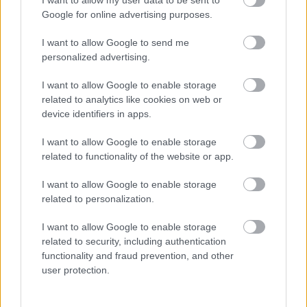
I want to allow my user data to be sent to
το επόμενο τριήμερο
Google for online advertising purposes.
Η μεγάλη κλήρωση του Τζόκερ
22:36
I want to allow Google to send me
Η Παναχαϊκή ανακοίνωσε πρωτότυπα και
personalized advertising.
22:24
Νικολάου, ΦΩΤΟ
I want to allow Google to enable storage
«Δεν χάσαμε μόνο ένα σπίτι», η τρομερή ιστορία
related to analytics like cookies on web or
22:12
device identifiers in apps.
οικογένειας από τη Βρετανία που καταστράφηκε
στις φωτιές στην Αιγιάλεια
I want to allow Google to enable storage
related to functionality of the website or app.
Καταγγελία ερευνητή του ΑΠΘ: «Χυδαίο
22:00
τραμπουκισμό από τους διάφορους
I want to allow Google to enable storage
“φιλόζωους”»
related to personalization.
«Ένα τέταρτο γινόταν ΚΑΡΠΑ. Δεν βρίσκαμε
21:48
I want to allow Google to enable storage
σημάδια ζωής», συγκλονίζει ο ναυαγοσώστης
related to security, including authentication
για τον πνιγμό στα Μάλια
functionality and fraud prevention, and other
user protection.
Ο καύσωνας λιώνει τους Σλοβάκους, ρεκόρ με
21:36
42,2 βαθμούς Κελσίου