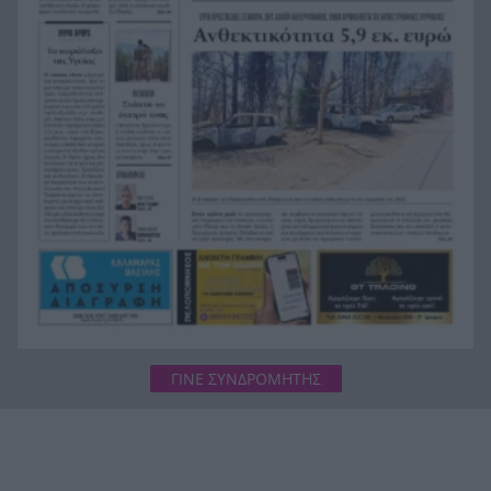
Η ανακοίνωση της ΕΑΠ για Βασιλάκο και
20:00
Μαμάση
Γιατί οδηγήθηκαν στη φυλακή οι οι δύο Ινδοί,
19:48
που κατηγορούνται για τη δολοφονία του
58χρονου ψυχολόγου στο Ναύπλιο, ΒΙΝΤΕΟ
ΓΙΝΕ ΣΥΝΔΡΟΜΗΤΗΣ