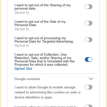
services and may gather and store information including but
not limited to your visit or usage behaviour. You may click to
I want to opt-out of the Sharing of my
personal data.
grant or deny consent to Google and its third-party tags to
Opted In
use your data for below specified purposes in below Google
ΡΟΗ ΕΙΔΗΣΕΩΝ
consent section.
I want to opt-out of the Sale of my
Personal Data.
«Δεν θα μπορέσω να εργαστώ για κάποιο χρονικό
23:57
Opted In
διάστημα», η αποκάλυψη του ράπερ Mike
I want to opt-out of processing my
Personal Data for Targeted Advertising.
Η τρομερή υποδοχή του Σαλάχ στην
23:39
Opted In
Τραπεζούντα, ΒΙΝΤΕΟ
I want to opt-out of Collection, Use,
Οι φορτιστές και οι κίνδυνοι, τι πρέπει να
23:21
Retention, Sale, and/or Sharing of my
Personal Data that Is Unrelated with the
προσέχουμε με τις ηλεκτρικές και ηλεκτρονικές
Purposes for which it was collected.
συσκευές
Opted Out
Στην Αθήνα η 46χρονη που κατηγορείται για
23:02
Google consents
συμμετοχή στην τραγωδία της Marfin
ΟΛΕΣ ΟΙ ΕΙΔΗΣΕΙΣ
I want to allow Google to enable storage
Ο ΠΑΟΚ τα έκανε θάλασσα και τώρα τρέχει
related to advertising like cookies on web or
22:56
device identifiers in apps.
Έρχονται νέα 40άρια, αλλά και ισχυρά μελτέμια
22:48