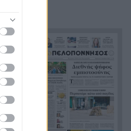
του ήταν σαν πλαστελίνη»
Τραμπ: Δεν σταματά στο
21:24
«μπλόκο» του Ανωτάτου
Δικαστηρίου, θέλει να
απολύσει ξανά την
κυβερνήτρια της Fed Λίζα
Κουκ
Η μεγάλη ιστορία του
21:12
παπαγάλου που κλάπηκε το
2017 και βρέθηκε μετά από 9
χρόνια
Φρίκη στην Κρήτη: Τουρίστας
21:00
ρωτούσε πόσο να πληρώσει
για να ασελγήσει σε 10χρονο
κορίτσι
Πιάστηκε στα πράσα με 106
20:49
συσκευασίες χασίς σε