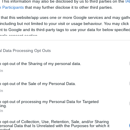
. This information may also be disclosed by us to third parties on the
IA
Participants
that may further disclose it to other third parties.
 that this website/app uses one or more Google services and may gath
including but not limited to your visit or usage behaviour. You may click 
 to Google and its third-party tags to use your data for below specifi
ogle consent section.
ΑΘΛΗΤΙΣΜΟΣ
Τρέλλα στο Αγρίνιο, ο Παναιτωλικός στις
l Data Processing Opt Outs
καθυστερήσεις νίκησε τον Άρη ΒΙΝΤΕΟ
o opt-out of the Sharing of my personal data.
In
o opt-out of the Sale of my Personal Data.
In
ΑΘΛΗΤΙΣΜΟΣ
to opt-out of processing my Personal Data for Targeted
Ολυμπιακός-Παναιτωλικός: Όταν οι αριθμ
ing.
ψέματα ΒΙΝΤΕΟ
In
o opt-out of Collection, Use, Retention, Sale, and/or Sharing
ersonal Data that Is Unrelated with the Purposes for which it
lected.