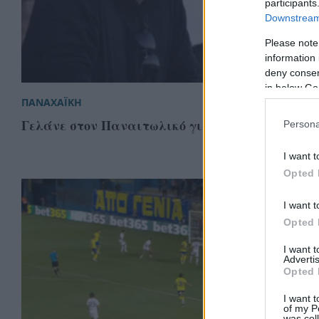
participants
Downstream 
Please note
information 
deny consent
in below Go
ΠΑΝΑΧΑΪΚΗ
Γελάνε στον Παναιτωλικό για Πρίτσα
Persona
I want t
Opted 
I want t
Opted 
I want 
Advertis
Opted 
I want t
of my P
was col