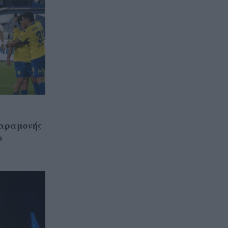
αραμονής
ο