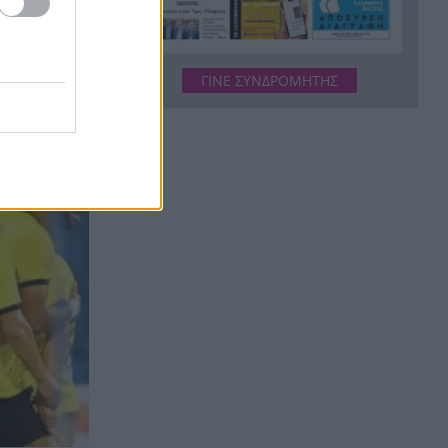
προαύλιο σχολείου στο
Μαρούσι
Μαγνησία: «Aκυβέρνητο»
20:39
ΓΙΝΕ ΣΥΝΔΡΟΜΗΤΗΣ
φορτηγό έκοψε στύλο
ηλεκτροδότησης και
θέα
προσέκρουσε σε πολυκατοικία
Στεφάνι Κορινθίας: Μεγάλη
20:28
φωτιά, ενισχυθήκαν οι
δυνάμεις, 11 εναέρια στη
μάχη της κατάσβεσης
Σοκ στο μπάσκετ, πέθανε
20:12
ξαφνικά ο προπονητής
Δημήτρης Καρατσώρης
Πάτρα: Σοκ, πέθανε στο
20:00
Νοσοκομείο βρέφος μόλις 8
ημερών
«Δεν υπάρχει κανένας λόγος
19:48