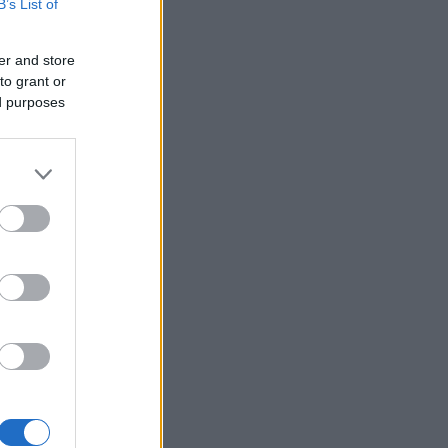
B’s List of
Φίδι εισέβαλε στα Επείγοντα
22:24
στο Νοσοκομείο του Πύργου,
πανικός! ΦΩΤΟ
er and store
to grant or
Πάτρα: Αγωνία για 31χρονη
22:12
ed purposes
που υπέστη κάταγμα στο
αυχένα σε παραλία της Ηλείας
Ποινή φυλάκισης 15 μηνών
22:00
στη Βρετανίδα που μέθυσε με
τη 15χρονη κόρη της και
προκάλεσε επεισόδιο στο
Κέντρο Υγείας Σκιάθου
Πάτρα: Σφοδρή σύγκρουση
21:48
μηχανής με όχημα του
Δασαρχείου
οί «λένε»
«Πιστεύαμε ότι δεν θα βγούμε
21:36
ζωντανοί από το αεροπλάνο.
Ένα κομμάτι του προσώπου