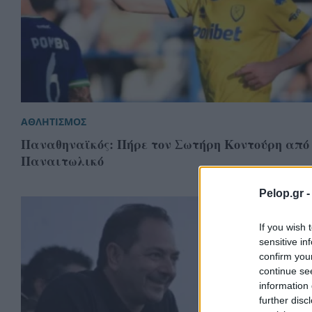
ΑΘΛΗΤΙΣΜΟΣ
Παναθηναϊκός: Πήρε τον Σωτήρη Κοντούρη από
Παναιτωλικό
Pelop.gr 
If you wish 
sensitive in
confirm you
continue se
information 
further disc