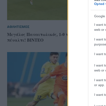
Opted 
Google 
I want t
ΑΘΛΗΤΙΣΜΟΣ
web or d
Μεγάλος Παναιτωλικός, 1-0 την ΑΕΚ, που ζήτησ
πέναλτι! ΒΙΝΤΕΟ
I want t
purpose
I want 
I want t
web or d
I want t
or app.
I want t
I want t