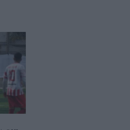
να φοβόμαστε ή να
αποφεύγουμε τη θάλασσα», η
Μαρίνα Βερνίκου με
λαγοκέφαλο στο χέρι