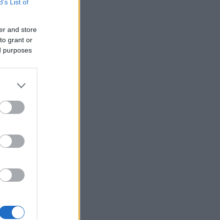
B’s List of
της έσωσε τη ζωή – 20 χρόνια
μετά παντρεύεται τον αδελφό
του
er and store
to grant or
Πώς να βρω κάποιον από
19:02
ed purposes
φωτογραφία: 5 Μέθοδοι που
Λειτουργούν
α 112 –
Σε 24 ώρες 44 πυρκαγιές, οι 8
19:00
εξακολουθούν να απασχολούν
τις πυροσβεστικές δυνάμεις
Άνδρας έδειχνε τα γεννητικά
18:55
του όργανα σε παιδιά που
έπαιζαν σε πλατεία στον
Άβαντα Αλεξανδρούπολης
Άντονι Φάουτσι: Επιτροπή της
18:47
Γερουσίας τον παραπέμπει για
περιφρόνηση του Κογκρέσου –
Σιώπησε σε πάνω από 100