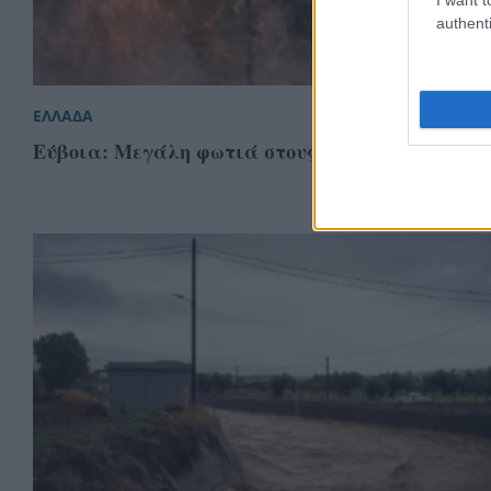
authenti
ΕΛΛΑΔΑ
Εύβοια: Μεγάλη φωτιά στους Τσακαίους