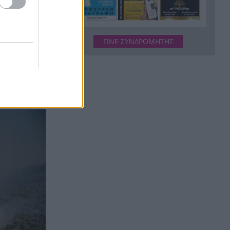
πρόσκρουση με 8.690 χλμ./
ώρα που άνοιξε νέο κρατήρα
ΓΙΝΕ ΣΥΝΔΡΟΜΗΤΗΣ
Ο Λάκης Γαβαλάς έγινε 74 και
18:09
το γιόρτασε όπως μόνο εκείνος
ξέρει
υβοίας –
Γαλλία: Ένα τηλεφώνημα,
17:58
ένας δήθεν κούριερ και λεία
1,1 εκατ. ευρώ – Η απάτη που
άδειασε το χρηματοκιβώτιο
Με Γιόκιτς, Μιλουτίνοφ και
17:50
πρώην του Προμηθέα στα
Παράθυρα του Αυγούστου η
Σερβία
Ράλι Ιονίου: Εσκιζε τα κύματα
17:41
ο ΙΟΠ και στη 2η ιστιοδρομία