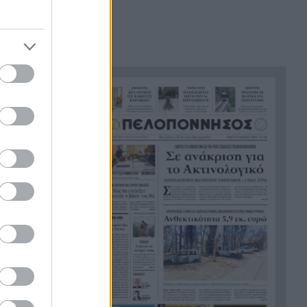
ερωτήσεις
Στην Εκατονταπυλιανή της
18:43
Πάρου η Κατερίνα
Καινούργιου – Εκεί όπου είχε
κάνει τάμα να γίνει μητέρα
ακαίους
Χρηματιστήριο Αθηνών: Η
18:31
Metlen άγγιξε τα 7 δισ. ευρώ –
Οι κερδισμένοι και οι χαμένοι
της ημέρας
Ο Προμηθέας ανακοίνωσε την
18:24
παραχώρηση του Κομνιανίδη
Πέντε τόνοι κοκαΐνης
18:20
κρυμμένοι σε πλοίο – Το
απίστευτο «κόλπο των
πιθήκων» ΒΙΝΤΕΟ
Πύραυλος της SpaceX
18:18
«καρφώθηκε» στη Σελήνη – Η