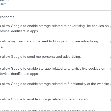
Out
consents
o allow Google to enable storage related to advertising like cookies on
ΕΛΛΑΔΑ
evice identifiers in apps.
υ
Λήξη συναγερμού για την φωτιά στους Τσ
Ευβοίας
o allow my user data to be sent to Google for online advertising
s.
to allow Google to send me personalized advertising.
o allow Google to enable storage related to analytics like cookies on
evice identifiers in apps.
o allow Google to enable storage related to functionality of the website
o allow Google to enable storage related to personalization.
o allow Google to enable storage related to security, including