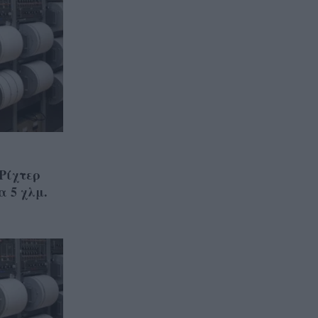
 Ρίχτερ
α 5 χλμ.