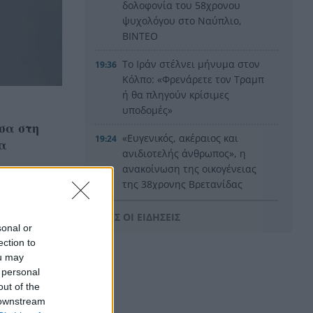
δολοφονία του 58χρονου
ψυχολόγου στο Ναύπλιο,
ΒΙΝΤΕΟ
Το Ιράν στέλνει μήνυμα στον
19:36
Κόλπο: «Φρενάρετε τον Τραμπ
ή θα πληγούν κρίσιμες
υποδομές»
σα στη
«Ευγενικός, ακέραιος και
19:24
ια
ανιδιοτελής άνθρωπος», η
ανακοίνωση της οικογένειας
της 38χρονης Βρετανίδας
Ελίζαμπεθ Ρος
ΟΛΕΣ ΟΙ ΕΙΔΗΣΕΙΣ
Φρίκη στη Βραζιλία σκότωσαν
sonal or
19:12
15χρονο ποδοσφαιριστή σε
ection to
ou may
αγώνα ερασιτεχνικού
 personal
ποδοσφαίρου, ΒΙΝΤΕΟ
out of the
Της δώρισε το ήπαρ του και
 downstream
19:07