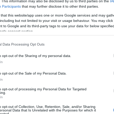
. This information may also be disclosed by us to third parties on the
IA
Participants
that may further disclose it to other third parties.
 that this website/app uses one or more Google services and may gath
including but not limited to your visit or usage behaviour. You may click 
 to Google and its third-party tags to use your data for below specifi
ogle consent section.
ΕΛΛΑΔΑ
Εύβοια: Στις φλόγες τα Μεσοχώρια, μήνυμ
l Data Processing Opt Outs
Μεγάλη κινητοποίηση της Πυροσβεστικής
o opt-out of the Sharing of my personal data.
In
o opt-out of the Sale of my Personal Data.
In
to opt-out of processing my Personal Data for Targeted
ing.
In
o opt-out of Collection, Use, Retention, Sale, and/or Sharing
ersonal Data that Is Unrelated with the Purposes for which it
lected.