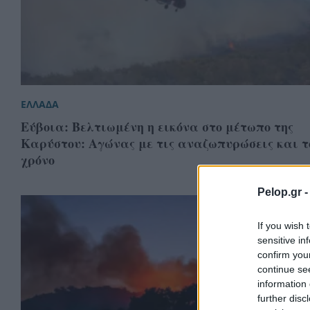
ΕΛΛΑΔΑ
Εύβοια: Βελτιωμένη η εικόνα στο μέτωπο της
Καρύστου: Αγώνας με τις αναζωπυρώσεις και τ
χρόνο
Pelop.gr 
If you wish 
sensitive in
confirm you
continue se
information 
further disc