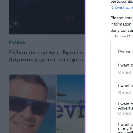
participants
Downstream 
Please note
information 
deny consent
in below Go
ΕΛΛΑΔΑ
Εύβοια στις φλόγες: Εφιαλτική νύχτα στην
Persona
Κάρυστο, η φωτιά «γλείφει» τα σπίτια
I want t
Opted 
I want t
Opted 
I want 
Advertis
Opted 
I want t
of my P
was col