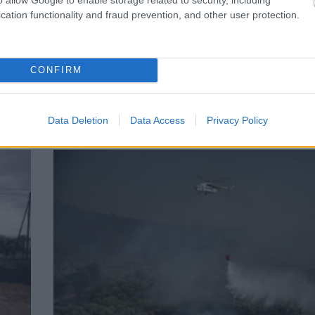
cation functionality and fraud prevention, and other user protection.
CONFIRM
ΕΛΛΑΔΑ
Φωτιά σε χώρο ανακύκλωσης στο Μηλάκι Ε
Επιχειρούν 28 πυροσβέστες ΦΩΤΟ
Data Deletion
Data Access
Privacy Policy