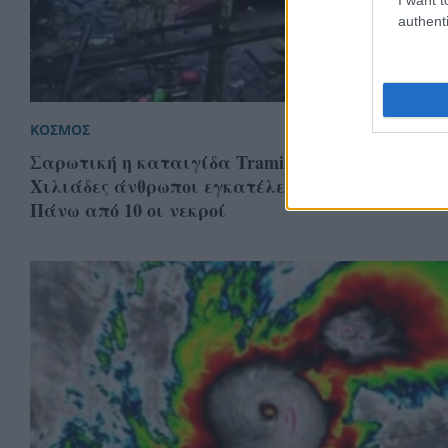
authenti
ΚΟΣΜΟΣ
Σαρωτική η καταιγίδα Trami στις Φιλιππίνες:
Χιλιάδες άνθρωποι εγκατέλειψαν τα σπίτια το
Πάνω από 10 οι νεκροί