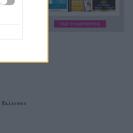
και σιτηρά
Τσουκαλάς για αμυντικό
15:00
άξονα Τουρκίας–Σ. Αραβίας–
ΓΙΝΕ ΣΥΝΔΡΟΜΗΤΗΣ
Πακιστάν: «Αλλάζει η
ισορροπία εις βάρος της
Ελλάδας»
:
Το «χρυσό» 5άρι της αγοράς
14:57
εργασίας: Οι καριέρες που
βρίσκονται στην κορυφή των
αποδοχών
Στα χνάρια του Ηρακλή:
14:55
Δυτική Ελλάδα και
Πελοπόννησος φτιάχνουν
: Έκλεισαν
κοινή τουριστική διαδρομή