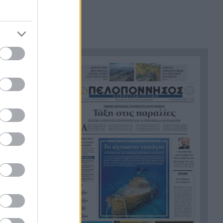
Δυτική Αττική μετά τη φωτιά:
15:36
120 απεγκλωβισμοί, 84
«κόκκινα» κτίρια – «Ζήσαμε
εμπόλεμη κατάσταση»
Περιουσία πάνω από 1 τρισ.
15:29
ευρώ, αλλά η αποταμίευση
νύσου: Το
στο -3%: Η μεγάλη αντίφαση
των νοικοκυριών
Ο
«Stand by Me»: Το καλοκαίρι
15:24
που τέλειωσε η παιδική ηλικία
Χαλκιδική: 8χρονος χτύπησε
15:12
το κεφάλι του σε πέτρα μετά
από βουτιά στη θάλασσα
Η Τουρκία πατά «φρένο» στα
15:08
πλοία για τη Μαύρη Θάλασσα
– Συναγερμός για πετρέλαιο