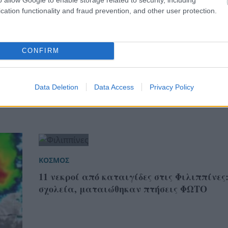
cation functionality and fraud prevention, and other user protection.
CONFIRM
ΚΟΣΜΟΣ
Η Ευρώπη στη «δίνη» της καταιγίδας Κερκ
Data Deletion
Data Access
Privacy Policy
υς –
Τουλάχιστον ένας νεκρός ΦΩΤΟ
ΚΟΣΜΟΣ
11 νεκροί από καταιγίδες στις Φιλιππίνες
σχολεία, ματαιώθηκαν πτήσεις ΦΩΤΟ