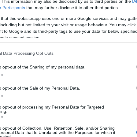
. This information may also be disclosed by us to third parties on the
IA
Participants
that may further disclose it to other third parties.
 that this website/app uses one or more Google services and may gath
including but not limited to your visit or usage behaviour. You may click 
 to Google and its third-party tags to use your data for below specifi
ogle consent section.
l Data Processing Opt Outs
ΚΟΣΜΟΣ
o opt-out of the Sharing of my personal data.
Καταιγίδα Έογουιν σαρώνει την Ιρλανδία
In
183 χλμ/ώρα προκαλούν χάος ΒΙΝΤΕΟ
o opt-out of the Sale of my Personal Data.
In
to opt-out of processing my Personal Data for Targeted
ing.
In
o opt-out of Collection, Use, Retention, Sale, and/or Sharing
ersonal Data that Is Unrelated with the Purposes for which it
lected.