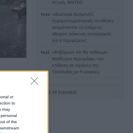
Αττική, ΒΙΝΤΕΟ
«Ιδιαίτερα δυσμενείς
16:24
πυρομετεωρολογικές συνθήκες
αναμένονται το επόμενο
48ωρο», κόκκινος συναγερμός
για 6 περιφέρειες
«Φοβόμουν ότι θα πεθάνω»:
16:22
Μαθήτρια περιγράφει την
επίθεση σε σχολείο της
Ταϊλάνδης με 9 νεκρούς
αιγίδα
Τεράστιο πλήγμα και βαρύ
16:12
πένθος για τον Λιονέλ Μέσι,
ΟΛΕΣ ΟΙ ΕΙΔΗΣΕΙΣ
πέθανε ο πατέρας του
sonal or
ection to
Αυτά είναι τα 8 φρούτα με την
16:11
ou may
περισσότερη πρωτεΐνη
 personal
out of the
Αποκαλύφθηκε η ταυτότητα
16:02
 downstream