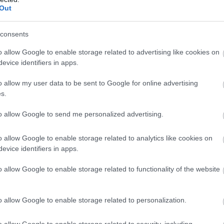
Out
consents
o allow Google to enable storage related to advertising like cookies on
evice identifiers in apps.
ΕΛΛΑΔΑ
o allow my user data to be sent to Google for online advertising
s.
Διακόπηκε η κυκλοφορία στη Λεωφόρο Διο
ΩΤΟ
οδόστρωμα γέμισε με φερτά υλικά ΒΙΝΤΕ
to allow Google to send me personalized advertising.
o allow Google to enable storage related to analytics like cookies on
evice identifiers in apps.
o allow Google to enable storage related to functionality of the website
o allow Google to enable storage related to personalization.
o allow Google to enable storage related to security, including