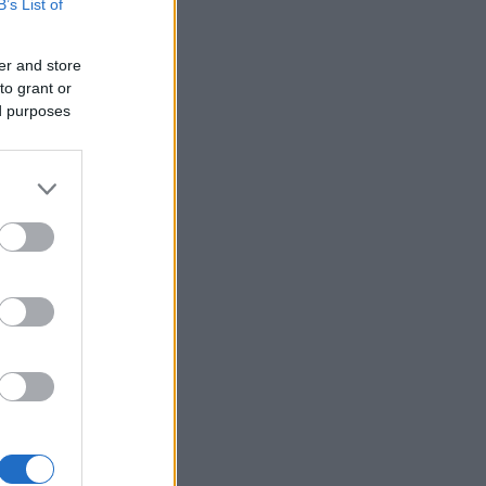
της γυναίκας, που η σορός της
B’s List of
βρέθηκε σε προχωρημένη
σήψη στον Λυκαβηττό
er and store
to grant or
Το «Λάθος» του Σαμαράκη
15:55
ed purposes
επιστρέφει: Η ελληνική
δυστοπία πριν από το «Black
Mirror»
Μάθετε στα παιδιά σας να
15:48
ακολουθήσουν το παράδειγμα
: Άνεμοι
του Τάσου Χατζηγιοβάνη, του
αξίζουν 1.000 μπράβο!
Χωρίς οθόνη και θα σε
15:46
«μαθαίνει» μέρα με τη μέρα:
Το ντόνατ των 400 δολαρίων
που ετοιμάζει η OpenAI
«Σβήσ’ τη, βγήκα χάλια»: Γιατί
15:37
δεν μας αρέσουμε στις
φωτογραφίες