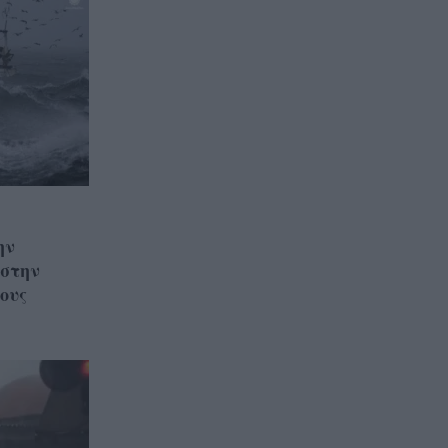
ην
 στην
ους