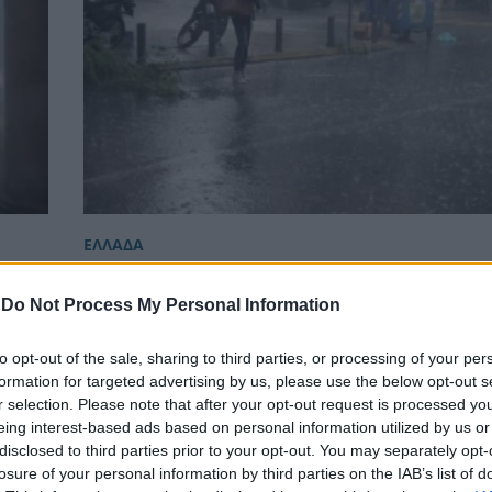
ΕΛΛΑΔΑ
 μία
Αττική: “Άνοιξαν” οι ουρανοί, ισχυρή κατ
πλήττει περιοχές του λεκανοπεδίου
-
Do Not Process My Personal Information
to opt-out of the sale, sharing to third parties, or processing of your per
formation for targeted advertising by us, please use the below opt-out s
r selection. Please note that after your opt-out request is processed y
eing interest-based ads based on personal information utilized by us or
disclosed to third parties prior to your opt-out. You may separately opt-
losure of your personal information by third parties on the IAB’s list of