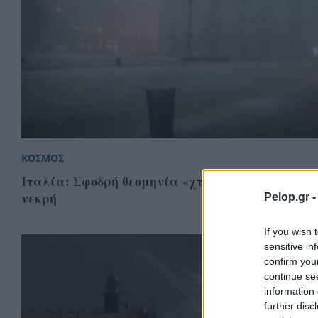
ΚΟΣΜΟΣ
Ιταλία: Σφοδρή θεομηνία «χτύπησε» το Μιλάνο,
νεκρή
Pelop.gr 
If you wish 
sensitive in
confirm you
continue se
information 
further disc