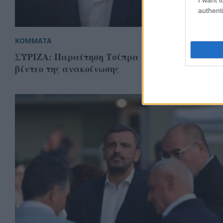
authenti
ΚΟΜΜΑΤΑ
ΣΥΡΙΖΑ: Παραίτηση Τσίπρα από βουλευτής, το
βίντεο της ανακοίνωσης