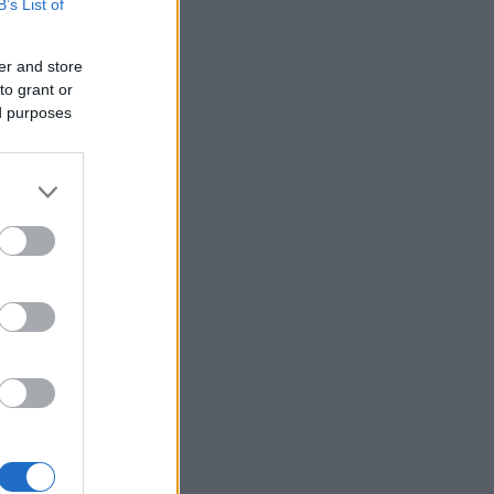
B’s List of
στην Αιγιάλεια
er and store
Καταγγελία ερευνητή του
22:00
to grant or
ΑΠΘ: «Χυδαίο τραμπουκισμό
ed purposes
από τους διάφορους
“φιλόζωους”»
«Ένα τέταρτο γινόταν ΚΑΡΠΑ.
21:48
ιορίστηκε
Δεν βρίσκαμε σημάδια ζωής»,
εξελέγη»
συγκλονίζει ο ναυαγοσώστης
για τον πνιγμό στα Μάλια
Ο καύσωνας λιώνει τους
21:36
Σλοβάκους, ρεκόρ με 42,2
βαθμούς Κελσίου
Άρτα: Συνελήφθησαν ο
21:24
διευθυντής κι ο τεχνικός
ασφαλείας του ΔΕΔΔΗΕ
Τραγικό περιστατικό, τράκαρε
21:12