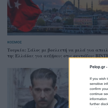
ΚΟΣΜΟΣ
Τουρκία: Σάλος με βουλευτή να μιλά για απει
της Ελλάδας για αυξήσεις στις συντάξεις ΒΙΝΤ
Pelop.gr 
If you wish 
sensitive in
confirm you
continue se
information 
further disc