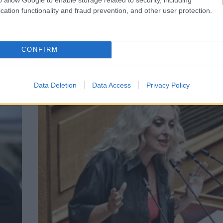
cation functionality and fraud prevention, and other user protection.
ΚΟΜΜΑΤΑ
CONFIRM
Νίκη: Προς διαγραφή ο βουλευτής Βρεττός
το σκάνδαλο του ΟΠΕΚΕΠΕ
Data Deletion
Data Access
Privacy Policy