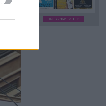
Κόκκινα τα 118 κτίρια στις 325
20:12
αυτοψίες των πληγεισών
περιοχών από τις
καταστροφικές πυρκαγιές
ΓΙΝΕ ΣΥΝΔΡΟΜΗΤΗΣ
 με φόντο
Η ανακοίνωση της ΕΑΠ για
20:00
Βασιλάκο και Μαμάση
Γιατί οδηγήθηκαν στη φυλακή
19:48
οι οι δύο Ινδοί, που
κατηγορούνται για τη
δολοφονία του 58χρονου
ψυχολόγου στο Ναύπλιο,
ΒΙΝΤΕΟ