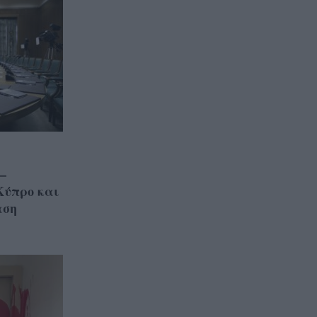
–
 Κύπρο και
αση