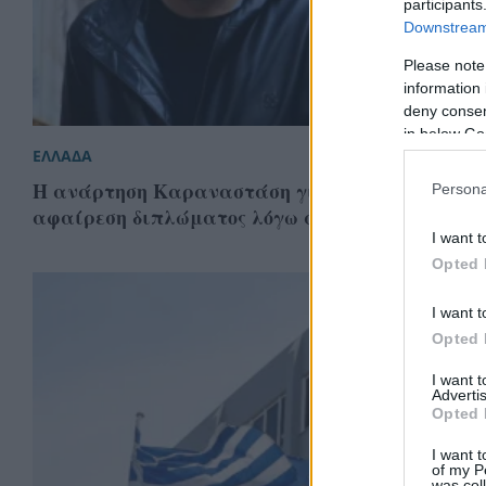
participants
Downstream 
Please note
information 
deny consent
in below Go
ΕΛΛΑΔΑ
Η ανάρτηση Καραναστάση για το πρόστιμο και
Persona
αφαίρεση διπλώματος λόγω αλκοόλ
I want t
Opted 
I want t
Opted 
I want 
Advertis
Opted 
I want t
of my P
was col