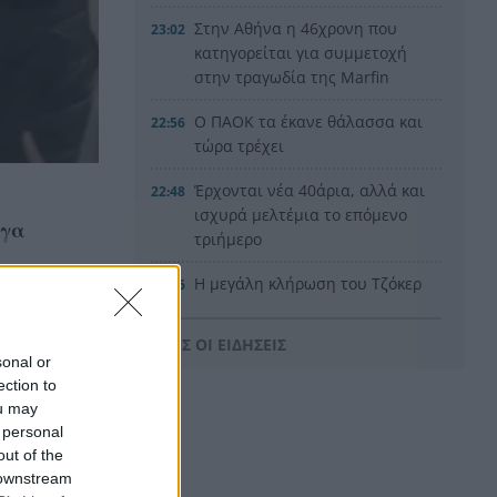
Στην Αθήνα η 46χρονη που
23:02
κατηγορείται για συμμετοχή
στην τραγωδία της Marfin
Ο ΠΑΟΚ τα έκανε θάλασσα και
22:56
τώρα τρέχει
Έρχονται νέα 40άρια, αλλά και
22:48
ισχυρά μελτέμια το επόμενο
γγα
τριήμερο
Η μεγάλη κλήρωση του Τζόκερ
22:36
Η Παναχαϊκή ανακοίνωσε
22:24
ΟΛΕΣ ΟΙ ΕΙΔΗΣΕΙΣ
πρωτότυπα και Νικολάου,
sonal or
ΦΩΤΟ
ection to
ou may
«Δεν χάσαμε μόνο ένα σπίτι»,
22:12
 personal
η τρομερή ιστορία οικογένειας
out of the
από τη Βρετανία που
 downstream
καταστράφηκε στις φωτιές