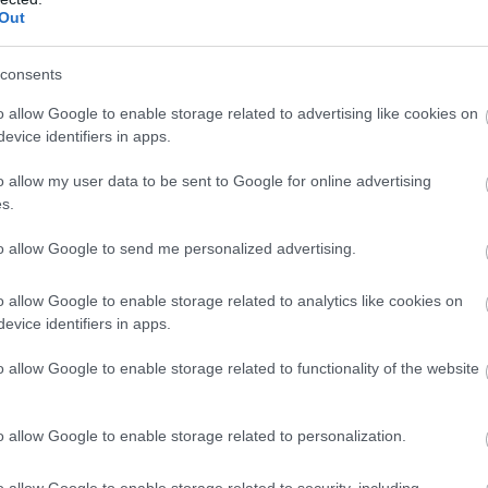
Out
consents
o allow Google to enable storage related to advertising like cookies on
ΚΟΜΜΑΤΑ
evice identifiers in apps.
Αλέξης Τσίπρας: Γιατί παραιτήθηκε τώρα
βουλευτής
o allow my user data to be sent to Google for online advertising
s.
to allow Google to send me personalized advertising.
o allow Google to enable storage related to analytics like cookies on
evice identifiers in apps.
o allow Google to enable storage related to functionality of the website
o allow Google to enable storage related to personalization.
o allow Google to enable storage related to security, including