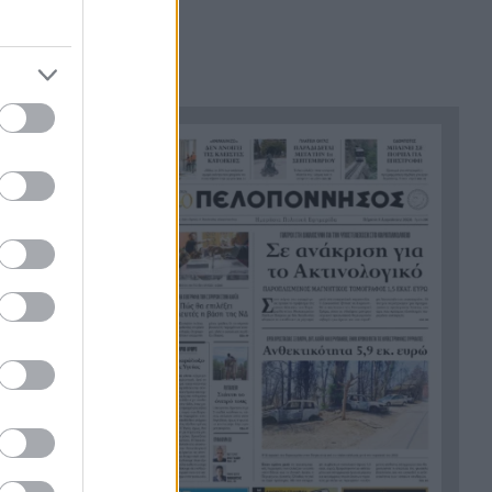
με αγριογούρουνο στη Β.
Εύβοια και έχασε τη ζωή του
Αλλάζουν τα πάντα στη Δανία
21:00
λόγω της τεχνικής
νοημοσύνης, οι μαθητές θα
 από
παρουσιάσουν προφορικά τις
εργασίες τους
Το τελευταίο «αντίο» στην
20:36
τελετή αποτέφρωσης του
συντονιστή που σκοτώθηκε
μετά τη σύγκρουση
ελικοπτέρων στην Ψάθα,
ΦΩΤΟ
Στιγμές αγωνίας και θρίλερ
20:24
στο Αίγιο: Οδηγός λεωφορείου
έχασε τις αισθήσεις του και τη
ζωή του! ΦΩΤΟ