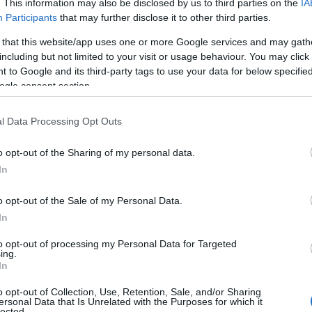
. This information may also be disclosed by us to third parties on the
IA
Participants
that may further disclose it to other third parties.
 that this website/app uses one or more Google services and may gath
including but not limited to your visit or usage behaviour. You may click 
 to Google and its third-party tags to use your data for below specifi
ogle consent section.
ΚΟΜΜΑΤΑ
 την
Αδωνις Γεωργιάδης για Καραναστάση: «Δ
l Data Processing Opt Outs
βουλευτής από την Κωνσταντοπούλου, δεν 
o opt-out of the Sharing of my personal data.
In
o opt-out of the Sale of my Personal Data.
In
to opt-out of processing my Personal Data for Targeted
ing.
In
o opt-out of Collection, Use, Retention, Sale, and/or Sharing
ersonal Data that Is Unrelated with the Purposes for which it
lected.