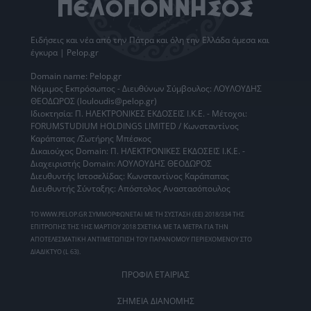
Ειδήσεις
και νέα από την
Πάτρα
και όλη την Ελλάδα άμεσα και
έγκυρα | Pelop.gr
Domain name: Pelop.gr
Νόμιμος Εκπρόσωπος - Διευθύνων Σύμβουλος: ΛΟΥΛΟΥΔΗΣ
ΘΕΟΔΩΡΟΣ (louloudis@pelop.gr)
Ιδιοκτησία: Π. ΗΛΕΚΤΡΟΝΙΚΕΣ ΕΚΔΟΣΕΙΣ Ι.Κ.Ε. - Μέτοχοι:
FORUMSTUDIUM HOLDINGS LIMITED / Κωνσταντίνος
Καράπαπας /Σωτήρης Μπέσκος
Δικαιούχος Domain: Π. ΗΛΕΚΤΡΟΝΙΚΕΣ ΕΚΔΟΣΕΙΣ Ι.Κ.Ε. -
Διαχειριστής Domain: ΛΟΥΛΟΥΔΗΣ ΘΕΟΔΩΡΟΣ
Διευθυντής Ιστοσελίδας: Κωνσταντίνος Καράπαπας
Διευθυντής Σύνταξης: Απόστολος Αναστασόπουλος
ΤΟ WWW.PELOP.GR ΣΥΜΜΟΡΦΩΝΕΤΑΙ ΜΕ ΤΗ ΣΥΣΤΑΣΗ (ΕΕ) 2018/334 ΤΗΣ
ΕΠΙΤΡΟΠΗΣ ΤΗΣ 1ΗΣ ΜΑΡΤΙΟΥ 2018 ΣΧΕΤΙΚΑ ΜΕ ΤΑ ΜΕΤΡΑ ΓΙΑ ΤΗΝ
ΑΠΟΤΕΛΕΣΜΑΤΙΚΗ ΑΝΤΙΜΕΤΩΠΙΣΗ ΤΟΥ ΠΑΡΑΝΟΜΟΥ ΠΕΡΙΕΧΟΜΕΝΟΥ ΣΤΟ
ΔΙΑΔΙΚΤΥΟ (L 63).
ΠΡΟΦΙΛ ΕΤΑΙΡΙΑΣ
ΣΗΜΕΙΑ ΔΙΑΝΟΜΗΣ