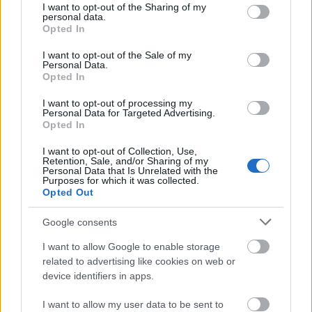
ΚΟΣΜΟΣ
not limited to your visit or usage behaviour. You may click to
I want to opt-out of the Sharing of my
personal data.
grant or deny consent to Google and its third-party tags to
Αυστρία: Απολύθηκε γιατρός επειδή είπε ότι η
Opted In
use your data for below specified purposes in below Google
μόνη θεραπεία για παχύσαρκο είναι το
consent section.
I want to opt-out of the Sale of my
Άουσβιτς!
Personal Data.
Opted In
I want to opt-out of processing my
Personal Data for Targeted Advertising.
Opted In
I want to opt-out of Collection, Use,
Retention, Sale, and/or Sharing of my
Personal Data that Is Unrelated with the
Purposes for which it was collected.
Opted Out
Google consents
I want to allow Google to enable storage
related to advertising like cookies on web or
device identifiers in apps.
I want to allow my user data to be sent to