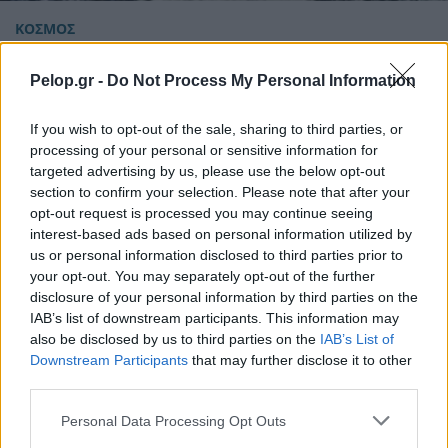
ΚΟΣΜΟΣ
Νεκρός 13χρονος σκιέρ που παρασύρθηκε από
χιονοστιβάδα στην Αυστρία
Pelop.gr -
Do Not Process My Personal Information
If you wish to opt-out of the sale, sharing to third parties, or
processing of your personal or sensitive information for
targeted advertising by us, please use the below opt-out
section to confirm your selection. Please note that after your
opt-out request is processed you may continue seeing
interest-based ads based on personal information utilized by
us or personal information disclosed to third parties prior to
your opt-out. You may separately opt-out of the further
disclosure of your personal information by third parties on the
IAB’s list of downstream participants. This information may
also be disclosed by us to third parties on the
IAB’s List of
Downstream Participants
that may further disclose it to other
third parties.
Please note that this website/app uses one or more Google
Personal Data Processing Opt Outs
services and may gather and store information including but