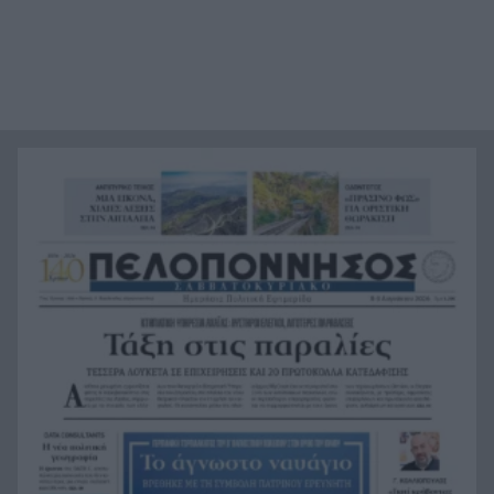
σάκχαρο – Τι δείχνουν οι μελέτες
«Ας αναπαυτεί εν ειρήνη», Ρεάλ, Μπαρτσελόνα
20:12
και Ομοσπονδία Αργεντινής για τον χαμό του
πατέρα του Μέσι
Οι πνιγμοί είναι συνήθως «βουβοί»: Η
20:00
διασώστρια Δήμητρα Παναγιωτοπούλου για τις
εμπειρίες και το απαιτητικό της επάγγελμα
«Λένε προδότες και πληρωμένους όσους
19:48
αποχωρούν», διαζύγιο με αιχμές στο κόμμα
Καρυστιανού
Η Ελλάδα θα διεκδικήσει την 9η θέση στο
19:36
Παγκόσμιο πρωτάθλημα Παίδων
Τεσσάρων χρονών παιδί βρέθηκε νεκρό σε
19:24
πισίνα στην Πάρο, ανείπωτη τραγωδία
Μπαράζ συλλήψεων για ναρκωτικά σε Κέρκυρα
19:12