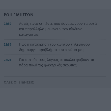
ΡΟΗ ΕΙΔΗΣΕΩΝ
Αυτές είναι οι πέντε που δυναμώνουν τα οστά
22:59
και παράλληλα μειώνουν τον κίνδυνο
κατάγματος
Πώς η κατάχρηση του κινητού τηλεφώνου
22:39
δημιουργεί προβλήματα στο σώμα μας
Για αυτούς τους λόγους οι σκύλοι φοβούνται
22:21
πάρα πολύ τις ηλεκτρικές σκούπες
Ξυλοδαρμός Βρετανού στην Κρήτη από πέντε
22:00
νεαρούς νταήδες
ΟΛΕΣ ΟΙ ΕΙΔΗΣΕΙΣ
Ευρωπαϊκό πρωτάθλημα στίβου με Τεντόγλου,
21:55
Καραλή, Στεφανίδη, Ντρισμπιώτη, Τζένγκο
Η αβλεψία στην τραγωδία της Πάρου, έτσι έγινε
21:45