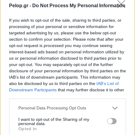
Pelop.gr -
Do Not Process My Personal Information
If you wish to opt-out of the sale, sharing to third parties, or
processing of your personal or sensitive information for
targeted advertising by us, please use the below opt-out
section to confirm your selection. Please note that after your
opt-out request is processed you may continue seeing
interest-based ads based on personal information utilized by
ΕΛΛΑΔΑ
us or personal information disclosed to third parties prior to
ΒΙΝΤΕΟ: Η στιγμή που ο 24χρονος δραπετεύει
your opt-out. You may separately opt-out of the further
από τους απαγωγείς του
disclosure of your personal information by third parties on the
IAB’s list of downstream participants. This information may
also be disclosed by us to third parties on the
IAB’s List of
Downstream Participants
that may further disclose it to other
third parties.
Please note that this website/app uses one or more Google
Personal Data Processing Opt Outs
services and may gather and store information including but
not limited to your visit or usage behaviour. You may click to
I want to opt-out of the Sharing of my
personal data.
grant or deny consent to Google and its third-party tags to
Opted In
use your data for below specified purposes in below Google