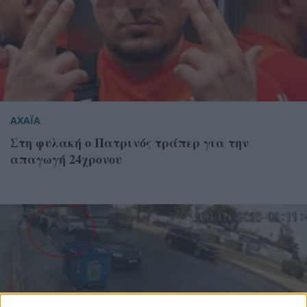
ΑΧΑΪΑ
Στη φυλακή ο Πατρινός τράπερ για την
απαγωγή 24χρονου