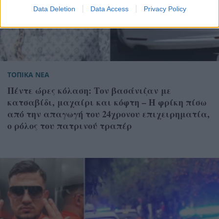
Data Deletion
Data Access
Privacy Policy
ΤΟΠΙΚΑ ΝΕΑ
Πέντε ώρες κόλαση: Τον βασάνιζαν με
κατσαβίδι, μαχαίρι και κόφτη – Η φρίκη πίσω
από την απαγωγή του 24χρονου επιχειρηματία,
ο ρόλος του πατρινού τραπέρ