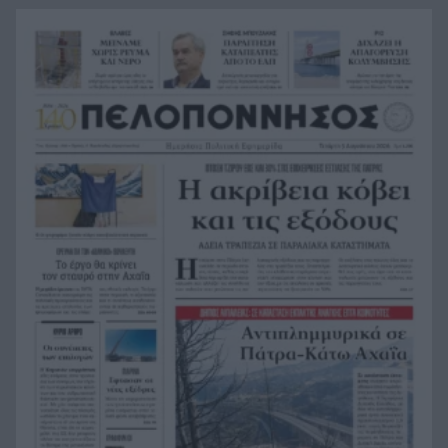
Σύμη: Εντοπίστηκε σορός άνδρα στον Πανορμίτη
21:02
– Πιθανότατα ανήκει στον αγνοούμενο Γερμανό
τουρίστα
Συμφωνία Ιράν – Ομάν για νέα ναυτιλιακή
20:51
διαδρομή στα Στενά του Ορμούζ
Ήττα-αποκλεισμός για την Εθνική Nέων
20:38
Γυναικών στο Ευρωπαϊκό
Δικαστικό μπλόκο στους δασμούς Τραμπ:
20:33
Επιστρέφονται 100 δισεκατομμύρια δολάρια σε
επιχειρήσεις
Αιγιάλεια: Ήρθαν από τη Βρετανία για μια νέα
20:25
ζωή και η πυρκαγιά τους άφησε στο δρόμο!
Φωτιά Αττικοβοιωτία: Όλα τα μέτρα στήριξης
20:13
για τους πυρόπληκτους – Τα ποσά των
επιδομάτων και η στεγαστική συνδρομή