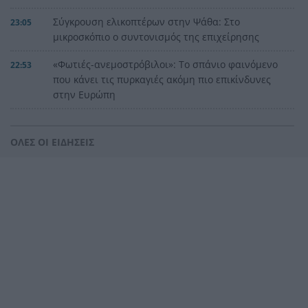
Σύγκρουση ελικοπτέρων στην Ψάθα: Στο
23:05
μικροσκόπιο ο συντονισμός της επιχείρησης
«Φωτιές-ανεμοστρόβιλοι»: Το σπάνιο φαινόμενο
22:53
που κάνει τις πυρκαγιές ακόμη πιο επικίνδυνες
στην Ευρώπη
Ουκρανία: Η αόρατη σύγκρουση της τεχνολογίας
22:45
– Drones, δορυφόροι και AI στην πρώτη γραμμή
ΟΛΕΣ ΟΙ ΕΙΔΗΣΕΙΣ
Το βραδινό που χορταίνει και βοηθά στον
22:34
έλεγχο του βάρους
Ο Ελληνοκύπριος νομπελίστας Ντέμης
22:23
Χασάμπης στο «τιμόνι» της Google AI
HELLENiQ ENERGY: Έως 25 εκατ. ευρώ για έργα
22:15
αποκατάστασης στις πυρόπληκτες περιοχές
Οι ξηροί καρποί που αξίζει να βάλεις στη
22:06
διατροφή σου αν θέλεις να επενδύσεις στη