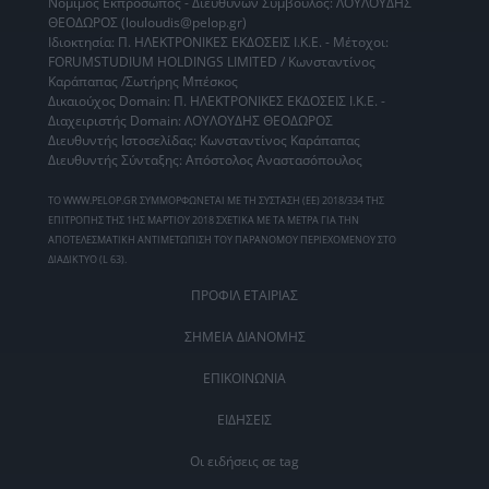
Νόμιμος Εκπρόσωπος - Διευθύνων Σύμβουλος: ΛΟΥΛΟΥΔΗΣ
ΘΕΟΔΩΡΟΣ (louloudis@pelop.gr)
Ιδιοκτησία: Π. ΗΛΕΚΤΡΟΝΙΚΕΣ ΕΚΔΟΣΕΙΣ Ι.Κ.Ε. - Μέτοχοι:
FORUMSTUDIUM HOLDINGS LIMITED / Κωνσταντίνος
Καράπαπας /Σωτήρης Μπέσκος
Δικαιούχος Domain: Π. ΗΛΕΚΤΡΟΝΙΚΕΣ ΕΚΔΟΣΕΙΣ Ι.Κ.Ε. -
Διαχειριστής Domain: ΛΟΥΛΟΥΔΗΣ ΘΕΟΔΩΡΟΣ
Διευθυντής Ιστοσελίδας: Κωνσταντίνος Καράπαπας
Διευθυντής Σύνταξης: Απόστολος Αναστασόπουλος
ΤΟ WWW.PELOP.GR ΣΥΜΜΟΡΦΩΝΕΤΑΙ ΜΕ ΤΗ ΣΥΣΤΑΣΗ (ΕΕ) 2018/334 ΤΗΣ
ΕΠΙΤΡΟΠΗΣ ΤΗΣ 1ΗΣ ΜΑΡΤΙΟΥ 2018 ΣΧΕΤΙΚΑ ΜΕ ΤΑ ΜΕΤΡΑ ΓΙΑ ΤΗΝ
ΑΠΟΤΕΛΕΣΜΑΤΙΚΗ ΑΝΤΙΜΕΤΩΠΙΣΗ ΤΟΥ ΠΑΡΑΝΟΜΟΥ ΠΕΡΙΕΧΟΜΕΝΟΥ ΣΤΟ
ΔΙΑΔΙΚΤΥΟ (L 63).
ΠΡΟΦΙΛ ΕΤΑΙΡΙΑΣ
ΣΗΜΕΙΑ ΔΙΑΝΟΜΗΣ
ΕΠΙΚΟΙΝΩΝΙΑ
ΕΙΔΗΣΕΙΣ
Οι ειδήσεις σε tag