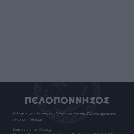
Ειδήσεις
και νέα από την
Πάτρα
και όλη την Ελλάδα άμεσα και
έγκυρα | Pelop.gr
Domain name: Pelop.gr