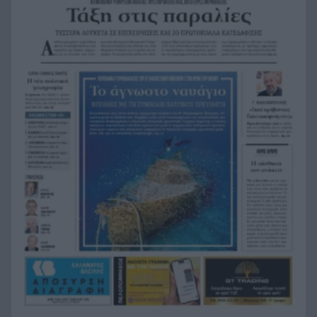
«Stand by Me»: Το καλοκαίρι που τέλειωσε η
15:24
παιδική ηλικία
Χαλκιδική: 8χρονος χτύπησε το κεφάλι του σε
15:12
πέτρα μετά από βουτιά στη θάλασσα
Η Τουρκία πατά «φρένο» στα πλοία για τη
15:08
Μαύρη Θάλασσα – Συναγερμός για πετρέλαιο
και σιτηρά
Τσουκαλάς για αμυντικό άξονα Τουρκίας–Σ.
15:00
Αραβίας–Πακιστάν: «Αλλάζει η ισορροπία εις
βάρος της Ελλάδας»
Το «χρυσό» 5άρι της αγοράς εργασίας: Οι
14:57
καριέρες που βρίσκονται στην κορυφή των
αποδοχών