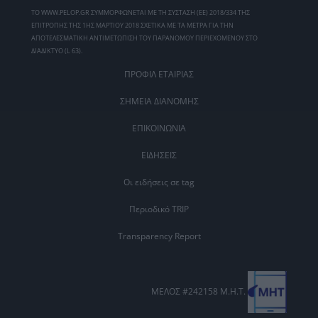
ΤΟ WWW.PELOP.GR ΣΥΜΜΟΡΦΩΝΕΤΑΙ ΜΕ ΤΗ ΣΥΣΤΑΣΗ (ΕΕ) 2018/334 ΤΗΣ
ΕΠΙΤΡΟΠΗΣ ΤΗΣ 1ΗΣ ΜΑΡΤΙΟΥ 2018 ΣΧΕΤΙΚΑ ΜΕ ΤΑ ΜΕΤΡΑ ΓΙΑ ΤΗΝ
ΑΠΟΤΕΛΕΣΜΑΤΙΚΗ ΑΝΤΙΜΕΤΩΠΙΣΗ ΤΟΥ ΠΑΡΑΝΟΜΟΥ ΠΕΡΙΕΧΟΜΕΝΟΥ ΣΤΟ
ΔΙΑΔΙΚΤΥΟ (L 63).
ΠΡΟΦΙΛ ΕΤΑΙΡΙΑΣ
ΣΗΜΕΙΑ ΔΙΑΝΟΜΗΣ
ΕΠΙΚΟΙΝΩΝΙΑ
ΕΙΔΗΣΕΙΣ
Οι ειδήσεις σε tag
Περιοδικό TRIP
Transparency Report
ΜΕΛΟΣ #242158 Μ.Η.Τ.