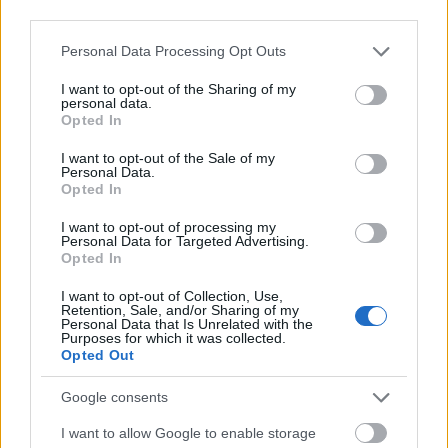
third parties.
Please note that this website/app uses one or more Google
Personal Data Processing Opt Outs
ΑΧΑΪΑ
services and may gather and store information including but
Πάτρα: Συνεδριάζει η Δημοτική Επιτροπή
not limited to your visit or usage behaviour. You may click to
I want to opt-out of the Sharing of my
personal data.
grant or deny consent to Google and its third-party tags to
Opted In
use your data for below specified purposes in below Google
consent section.
I want to opt-out of the Sale of my
Personal Data.
Opted In
I want to opt-out of processing my
Personal Data for Targeted Advertising.
Opted In
I want to opt-out of Collection, Use,
Retention, Sale, and/or Sharing of my
Personal Data that Is Unrelated with the
Purposes for which it was collected.
Opted Out
Google consents
I want to allow Google to enable storage