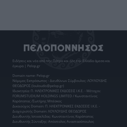
Ειδήσεις
και νέα από την
Πάτρα
και όλη την Ελλάδα άμεσα και
έγκυρα | Pelop.gr
Domain name: Pelop.gr
Νόμιμος Εκπρόσωπος - Διευθύνων Σύμβουλος: ΛΟΥΛΟΥΔΗΣ
ΘΕΟΔΩΡΟΣ (louloudis@pelop.gr)
Ιδιοκτησία: Π. ΗΛΕΚΤΡΟΝΙΚΕΣ ΕΚΔΟΣΕΙΣ Ι.Κ.Ε. - Μέτοχοι:
FORUMSTUDIUM HOLDINGS LIMITED / Κωνσταντίνος
Καράπαπας /Σωτήρης Μπέσκος
Δικαιούχος Domain: Π. ΗΛΕΚΤΡΟΝΙΚΕΣ ΕΚΔΟΣΕΙΣ Ι.Κ.Ε. -
Διαχειριστής Domain: ΛΟΥΛΟΥΔΗΣ ΘΕΟΔΩΡΟΣ
Διευθυντής Ιστοσελίδας: Κωνσταντίνος Καράπαπας
Διευθυντής Σύνταξης: Απόστολος Αναστασόπουλος