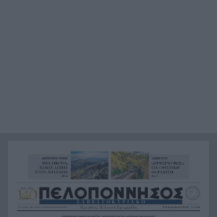
Το «Λάθος» του Σαμαράκη επιστρέφει: Η
15:55
ελληνική δυστοπία πριν από το «Black Mirror»
Μάθετε στα παιδιά σας να ακολουθήσουν το
15:48
παράδειγμα του Τάσου Χατζηγιοβάνη, του
αξίζουν 1.000 μπράβο!
Χωρίς οθόνη και θα σε «μαθαίνει» μέρα με τη
15:46
μέρα: Το ντόνατ των 400 δολαρίων που
ετοιμάζει η OpenAI
«Σβήσ’ τη, βγήκα χάλια»: Γιατί δεν μας αρέσουμε
15:37
στις φωτογραφίες
Δυτική Αττική μετά τη φωτιά: 120
15:36
απεγκλωβισμοί, 84 «κόκκινα» κτίρια – «Ζήσαμε
εμπόλεμη κατάσταση»
Περιουσία πάνω από 1 τρισ. ευρώ, αλλά η
15:29
αποταμίευση στο -3%: Η μεγάλη αντίφαση των
νοικοκυριών