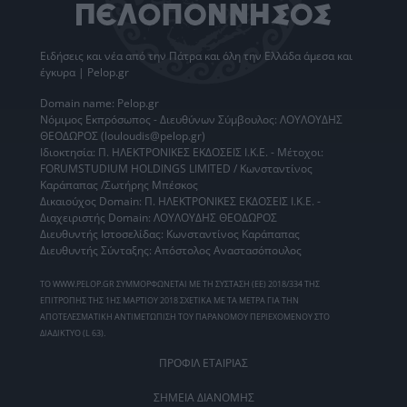
Ειδήσεις
και νέα από την
Πάτρα
και όλη την Ελλάδα άμεσα και
έγκυρα | Pelop.gr
Domain name: Pelop.gr
Νόμιμος Εκπρόσωπος - Διευθύνων Σύμβουλος: ΛΟΥΛΟΥΔΗΣ
ΘΕΟΔΩΡΟΣ (louloudis@pelop.gr)
Ιδιοκτησία: Π. ΗΛΕΚΤΡΟΝΙΚΕΣ ΕΚΔΟΣΕΙΣ Ι.Κ.Ε. - Μέτοχοι:
FORUMSTUDIUM HOLDINGS LIMITED / Κωνσταντίνος
Καράπαπας /Σωτήρης Μπέσκος
Δικαιούχος Domain: Π. ΗΛΕΚΤΡΟΝΙΚΕΣ ΕΚΔΟΣΕΙΣ Ι.Κ.Ε. -
Διαχειριστής Domain: ΛΟΥΛΟΥΔΗΣ ΘΕΟΔΩΡΟΣ
Διευθυντής Ιστοσελίδας: Κωνσταντίνος Καράπαπας
Διευθυντής Σύνταξης: Απόστολος Αναστασόπουλος
ΤΟ WWW.PELOP.GR ΣΥΜΜΟΡΦΩΝΕΤΑΙ ΜΕ ΤΗ ΣΥΣΤΑΣΗ (ΕΕ) 2018/334 ΤΗΣ
ΕΠΙΤΡΟΠΗΣ ΤΗΣ 1ΗΣ ΜΑΡΤΙΟΥ 2018 ΣΧΕΤΙΚΑ ΜΕ ΤΑ ΜΕΤΡΑ ΓΙΑ ΤΗΝ
ΑΠΟΤΕΛΕΣΜΑΤΙΚΗ ΑΝΤΙΜΕΤΩΠΙΣΗ ΤΟΥ ΠΑΡΑΝΟΜΟΥ ΠΕΡΙΕΧΟΜΕΝΟΥ ΣΤΟ
ΔΙΑΔΙΚΤΥΟ (L 63).
ΠΡΟΦΙΛ ΕΤΑΙΡΙΑΣ
ΣΗΜΕΙΑ ΔΙΑΝΟΜΗΣ