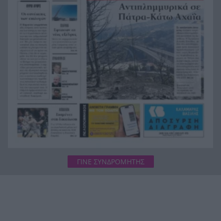
ζωή και η πυρκαγιά τους άφησε στο δρόμο!
Φωτιά Αττικοβοιωτία: Όλα τα μέτρα στήριξης
20:13
για τους πυρόπληκτους – Τα ποσά των
επιδομάτων και η στεγαστική συνδρομή
ΓΙΝΕ ΣΥΝΔΡΟΜΗΤΗΣ