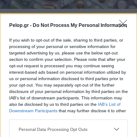
ΛΟΓΟΙ ΥΓΕΙΑΣ
Pelop.gr -
Do Not Process My Personal Information
Ελλείψεις φαρμάκων: Γιατί αδειάζουν τα
φαρμακεία και ποια μέτρα μπαίνουν στο
If you wish to opt-out of the sale, sharing to third parties, or
τραπέζι
processing of your personal or sensitive information for
targeted advertising by us, please use the below opt-out
section to confirm your selection. Please note that after your
opt-out request is processed you may continue seeing
interest-based ads based on personal information utilized by
us or personal information disclosed to third parties prior to
your opt-out. You may separately opt-out of the further
disclosure of your personal information by third parties on the
IAB’s list of downstream participants. This information may
also be disclosed by us to third parties on the
IAB’s List of
Downstream Participants
that may further disclose it to other
third parties.
Please note that this website/app uses one or more Google
Personal Data Processing Opt Outs
services and may gather and store information including but