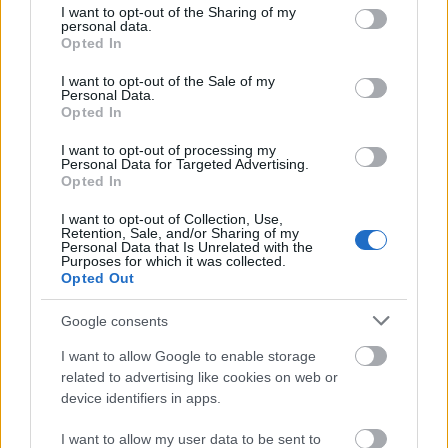
not limited to your visit or usage behaviour. You may click to
I want to opt-out of the Sharing of my
personal data.
grant or deny consent to Google and its third-party tags to
Opted In
use your data for below specified purposes in below Google
ΕΛΛΑΔΑ
consent section.
I want to opt-out of the Sale of my
ΕΟΦ: Προειδοποίηση για συμπλήρωμα
Personal Data.
διατροφής με μη εγκεκριμένη φαρμακευτική
Opted In
ουσία
I want to opt-out of processing my
Personal Data for Targeted Advertising.
Opted In
I want to opt-out of Collection, Use,
Retention, Sale, and/or Sharing of my
Personal Data that Is Unrelated with the
Purposes for which it was collected.
Opted Out
Google consents
I want to allow Google to enable storage
related to advertising like cookies on web or
device identifiers in apps.
I want to allow my user data to be sent to