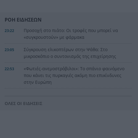
ΡΟΗ ΕΙΔΗΣΕΩΝ
Προσοχή στο πιάτο: Οι τροφές που μπορεί να
23:22
«συγκρουστούν» με φάρμακα
Σύγκρουση ελικοπτέρων στην Ψάθα: Στο
23:05
μικροσκόπιο ο συντονισμός της επιχείρησης
«Φωτιές-ανεμοστρόβιλοι»: Το σπάνιο φαινόμενο
22:53
που κάνει τις πυρκαγιές ακόμη πιο επικίνδυνες
στην Ευρώπη
Ουκρανία: Η αόρατη σύγκρουση της τεχνολογίας
22:45
– Drones, δορυφόροι και AI στην πρώτη γραμμή
ΟΛΕΣ ΟΙ ΕΙΔΗΣΕΙΣ
Το βραδινό που χορταίνει και βοηθά στον
22:34
έλεγχο του βάρους
Ο Ελληνοκύπριος νομπελίστας Ντέμης
22:23