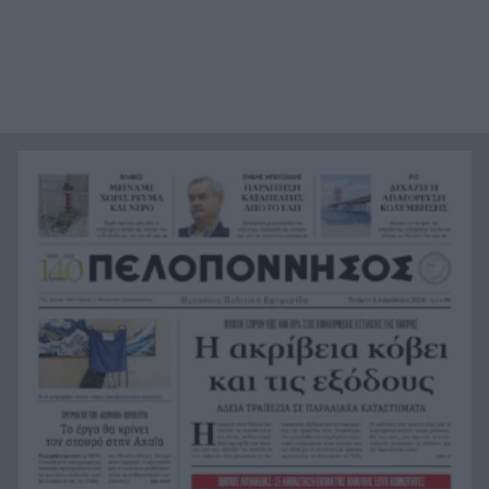
από τη θάλασσα, συγκλονιστικές υποβρύχιες
εικόνες
Το απόλυτο summer roadtrip από την άγρια
21:12
Μάνη στην καστροπολιτεία της Μονεμβασίας
Σύμη: Εντοπίστηκε σορός άνδρα στον Πανορμίτη
21:02
– Πιθανότατα ανήκει στον αγνοούμενο Γερμανό
τουρίστα
Συμφωνία Ιράν – Ομάν για νέα ναυτιλιακή
20:51
διαδρομή στα Στενά του Ορμούζ
Ήττα-αποκλεισμός για την Εθνική Nέων
20:38
Γυναικών στο Ευρωπαϊκό
Δικαστικό μπλόκο στους δασμούς Τραμπ:
20:33
Επιστρέφονται 100 δισεκατομμύρια δολάρια σε
επιχειρήσεις
Αιγιάλεια: Ήρθαν από τη Βρετανία για μια νέα
20:25