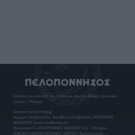
Ειδήσεις
και νέα από την
Πάτρα
και όλη την Ελλάδα άμεσα και
έγκυρα | Pelop.gr
Domain name: Pelop.gr
Νόμιμος Εκπρόσωπος - Διευθύνων Σύμβουλος: ΛΟΥΛΟΥΔΗΣ
ΘΕΟΔΩΡΟΣ (louloudis@pelop.gr)
Ιδιοκτησία: Π. ΗΛΕΚΤΡΟΝΙΚΕΣ ΕΚΔΟΣΕΙΣ Ι.Κ.Ε. - Μέτοχοι:
FORUMSTUDIUM HOLDINGS LIMITED / Κωνσταντίνος