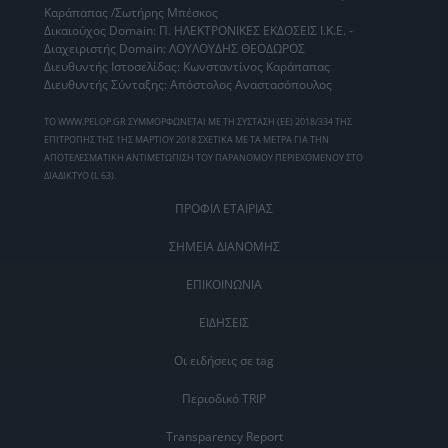
Καράπαπας /Σωτήρης Μπέσκος
Δικαιούχος Domain: Π. ΗΛΕΚΤΡΟΝΙΚΕΣ ΕΚΔΟΣΕΙΣ Ι.Κ.Ε. -
Διαχειριστής Domain: ΛΟΥΛΟΥΔΗΣ ΘΕΟΔΩΡΟΣ
Διευθυντής Ιστοσελίδας: Κωνσταντίνος Καράπαπας
Διευθυντής Σύνταξης: Απόστολος Αναστασόπουλος
ΤΟ WWW.PELOP.GR ΣΥΜΜΟΡΦΩΝΕΤΑΙ ΜΕ ΤΗ ΣΥΣΤΑΣΗ (ΕΕ) 2018/334 ΤΗΣ
ΕΠΙΤΡΟΠΗΣ ΤΗΣ 1ΗΣ ΜΑΡΤΙΟΥ 2018 ΣΧΕΤΙΚΑ ΜΕ ΤΑ ΜΕΤΡΑ ΓΙΑ ΤΗΝ
ΑΠΟΤΕΛΕΣΜΑΤΙΚΗ ΑΝΤΙΜΕΤΩΠΙΣΗ ΤΟΥ ΠΑΡΑΝΟΜΟΥ ΠΕΡΙΕΧΟΜΕΝΟΥ ΣΤΟ
ΔΙΑΔΙΚΤΥΟ (L 63).
ΠΡΟΦΙΛ ΕΤΑΙΡΙΑΣ
ΣΗΜΕΙΑ ΔΙΑΝΟΜΗΣ
ΕΠΙΚΟΙΝΩΝΙΑ
ΕΙΔΗΣΕΙΣ
Οι ειδήσεις σε tag
Περιοδικό TRIP
Transparency Report