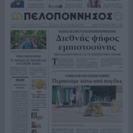
Ιονίου – Ο ΙΟΠ κάνει θραύση
Οι 5 τροφές που αγαπά η καρδιά – Και το
18:34
μυστικό δεν είναι απλώς να τις προσθέσετε στο
πιάτο
13 περισσότερα χρόνια χωρίς άνοια; Οι 3
18:28
παράγοντες που κάνουν τη μεγάλη διαφορά
μετά τα 45
Επίθεση βανδάλων σε εκκλησάκι στον Σαρωνικό,
18:24
ΦΩΤΟ
Χρηματιστήριο: Οι 2.600 μονάδες άντεξαν –
18:19
Ποιοι τίτλοι έδωσαν ώθηση και ποιοι
«φρέναραν»
Τι ανακοίνωσε ο ΣΚΑΪ για το διαζύγιο με τον
18:12
διευθύνοντα σύμβουλο, Γρηγόρη Δημητριάδη
Ζουν τελικά ανάμεσά μας; Τα νέα αρχεία για
18:11