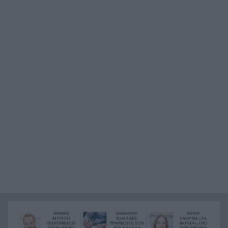
κυβέρνησης μετά την απόφαση του Αρείου
Πάγου για τις υποκλοπές
Η CIA ξαναστρέφεται στην Κούβα: Η μυστική
19:07
ομάδα του Τραμπ και το μήνυμα «ο χρόνος
τελειώνει»
Το επόμενο βήμα στην καριέρα του πατρινού
19:00
προπονητή Γιώργου Ντούβα
«Red Code» για Κρήτη, Χίο, Σάμο και Ικαρία, ο
18:45
μεγάλος κίνδυνος για την Αττική
Last Minute διακοπές: 5+1 έξυπνοι και
18:45
οικονομικοί προορισμοί που αντέχει η τσέπη
σου για τον Αύγουστο
Μπλόκο στο σχέδιο Τραμπ για ballroom 400
18:41
εκατ. δολαρίων στον Λευκό Οίκο – Τι αποφάσισε
το εφετείο
Με προορισμό την Πρέβεζα συνεχίστηκε το Ράλι
18:39