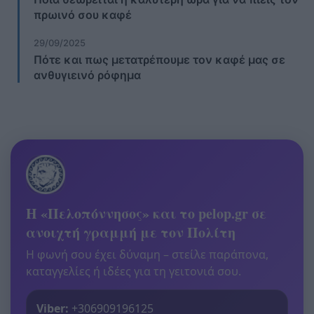
πρωινό σου καφέ
29/09/2025
Πότε και πως μετατρέπουμε τον καφέ μας σε
ανθυγιεινό ρόφημα
Η «Πελοπόννησος» και το pelop.gr σε
ανοιχτή γραμμή με τον Πολίτη
Η φωνή σου έχει δύναμη – στείλε παράπονα,
καταγγελίες ή ιδέες για τη γειτονιά σου.
Viber:
+306909196125