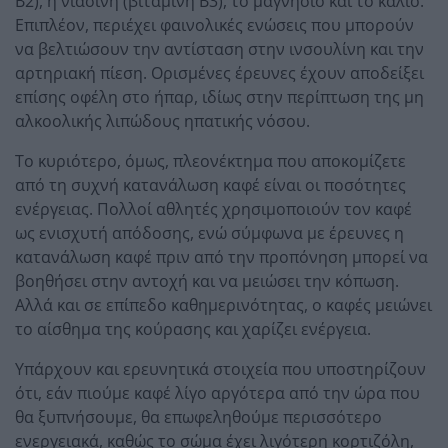
Β2), η νιασίνη (βιταμίνη Β3), το μαγνήσιο και το κάλιο.
Επιπλέον, περιέχει φαινολικές ενώσεις που μπορούν
να βελτιώσουν την αντίσταση στην ινσουλίνη και την
αρτηριακή πίεση. Ορισμένες έρευνες έχουν αποδείξει
επίσης οφέλη στο ήπαρ, ιδίως στην περίπτωση της μη
αλκοολικής λιπώδους ηπατικής νόσου.
Το κυριότερο, όμως, πλεονέκτημα που αποκομίζετε
από τη συχνή κατανάλωση καφέ είναι οι ποσότητες
ενέργειας. Πολλοί αθλητές χρησιμοποιούν τον καφέ
ως ενισχυτή απόδοσης, ενώ σύμφωνα με έρευνες η
κατανάλωση καφέ πριν από την προπόνηση μπορεί να
βοηθήσει στην αντοχή και να μειώσει την κόπωση.
Αλλά και σε επίπεδο καθημερινότητας, ο καφές μειώνει
το αίσθημα της κούρασης και χαρίζει ενέργεια.
Υπάρχουν και ερευνητικά στοιχεία που υποστηρίζουν
ότι, εάν πιούμε καφέ λίγο αργότερα από την ώρα που
θα ξυπνήσουμε, θα επωφεληθούμε περισσότερο
ενεργειακά, καθώς το σώμα έχει λιγότερη κορτιζόλη,