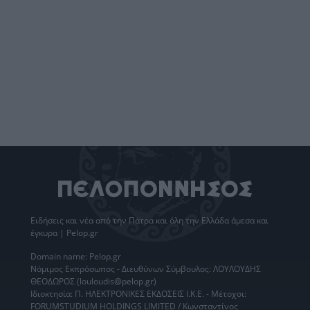
Ειδήσεις
και νέα από την
Πάτρα
και όλη την Ελλάδα άμεσα και
έγκυρα | Pelop.gr
Domain name: Pelop.gr
Νόμιμος Εκπρόσωπος - Διευθύνων Σύμβουλος: ΛΟΥΛΟΥΔΗΣ
ΘΕΟΔΩΡΟΣ (louloudis@pelop.gr)
Ιδιοκτησία: Π. ΗΛΕΚΤΡΟΝΙΚΕΣ ΕΚΔΟΣΕΙΣ Ι.Κ.Ε. - Μέτοχοι:
FORUMSTUDIUM HOLDINGS LIMITED / Κωνσταντίνος