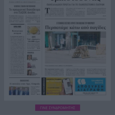
μετά τα 45
Επίθεση βανδάλων σε εκκλησάκι στον Σαρωνικό,
18:24
ΦΩΤΟ
Χρηματιστήριο: Οι 2.600 μονάδες άντεξαν –
18:19
Ποιοι τίτλοι έδωσαν ώθηση και ποιοι
«φρέναραν»
Τι ανακοίνωσε ο ΣΚΑΪ για το διαζύγιο με τον
18:12
διευθύνοντα σύμβουλο, Γρηγόρη Δημητριάδη
Ζουν τελικά ανάμεσά μας; Τα νέα αρχεία για
18:11
UFO με αναφορές που προκαλούν ανατριχίλα
ΓΙΝΕ ΣΥΝΔΡΟΜΗΤΗΣ