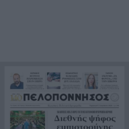
προπονητή Γιώργου Ντούβα
«Red Code» για Κρήτη, Χίο, Σάμο και Ικαρία, ο
18:45
μεγάλος κίνδυνος για την Αττική
Last Minute διακοπές: 5+1 έξυπνοι και
18:45
οικονομικοί προορισμοί που αντέχει η τσέπη
σου για τον Αύγουστο
Μπλόκο στο σχέδιο Τραμπ για ballroom 400
18:41
εκατ. δολαρίων στον Λευκό Οίκο – Τι αποφάσισε
το εφετείο
Με προορισμό την Πρέβεζα συνεχίστηκε το Ράλι
18:39
Ιονίου – Ο ΙΟΠ κάνει θραύση
Οι 5 τροφές που αγαπά η καρδιά – Και το
18:34
μυστικό δεν είναι απλώς να τις προσθέσετε στο
πιάτο
13 περισσότερα χρόνια χωρίς άνοια; Οι 3
18:28
παράγοντες που κάνουν τη μεγάλη διαφορά