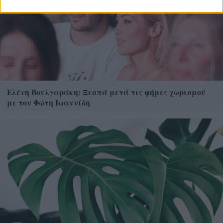
Ελένη Βουλγαράκη: Ξεσπά μετά τις φήμες χωρισμού
με τον Φώτη Ιωαννίδη