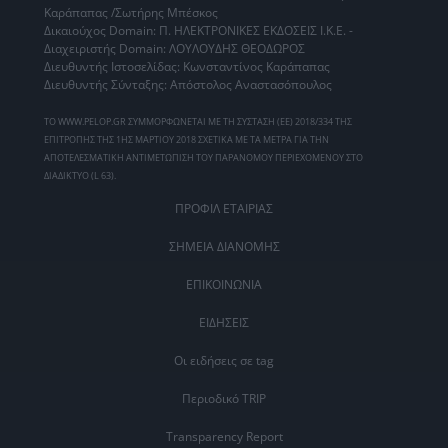
Καράπαπας /Σωτήρης Μπέσκος
Δικαιούχος Domain: Π. ΗΛΕΚΤΡΟΝΙΚΕΣ ΕΚΔΟΣΕΙΣ Ι.Κ.Ε. -
Διαχειριστής Domain: ΛΟΥΛΟΥΔΗΣ ΘΕΟΔΩΡΟΣ
Διευθυντής Ιστοσελίδας: Κωνσταντίνος Καράπαπας
Διευθυντής Σύνταξης: Απόστολος Αναστασόπουλος
ΤΟ WWW.PELOP.GR ΣΥΜΜΟΡΦΩΝΕΤΑΙ ΜΕ ΤΗ ΣΥΣΤΑΣΗ (ΕΕ) 2018/334 ΤΗΣ
ΕΠΙΤΡΟΠΗΣ ΤΗΣ 1ΗΣ ΜΑΡΤΙΟΥ 2018 ΣΧΕΤΙΚΑ ΜΕ ΤΑ ΜΕΤΡΑ ΓΙΑ ΤΗΝ
ΑΠΟΤΕΛΕΣΜΑΤΙΚΗ ΑΝΤΙΜΕΤΩΠΙΣΗ ΤΟΥ ΠΑΡΑΝΟΜΟΥ ΠΕΡΙΕΧΟΜΕΝΟΥ ΣΤΟ
ΔΙΑΔΙΚΤΥΟ (L 63).
ΠΡΟΦΙΛ ΕΤΑΙΡΙΑΣ
ΣΗΜΕΙΑ ΔΙΑΝΟΜΗΣ
ΕΠΙΚΟΙΝΩΝΙΑ
ΕΙΔΗΣΕΙΣ
Οι ειδήσεις σε tag
Περιοδικό TRIP
Transparency Report