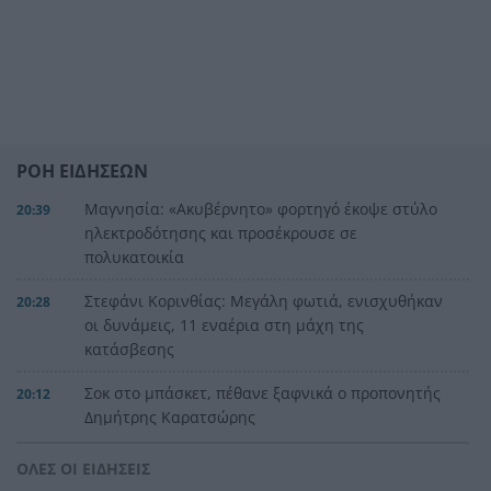
ΡΟΗ ΕΙΔΗΣΕΩΝ
Μαγνησία: «Aκυβέρνητο» φορτηγό έκοψε στύλο
20:39
ηλεκτροδότησης και προσέκρουσε σε
πολυκατοικία
Στεφάνι Κορινθίας: Μεγάλη φωτιά, ενισχυθήκαν
20:28
οι δυνάμεις, 11 εναέρια στη μάχη της
κατάσβεσης
Σοκ στο μπάσκετ, πέθανε ξαφνικά ο προπονητής
20:12
Δημήτρης Καρατσώρης
Πάτρα: Σοκ, πέθανε στο Νοσοκομείο βρέφος
20:00
ΟΛΕΣ ΟΙ ΕΙΔΗΣΕΙΣ
μόλις 8 ημερών