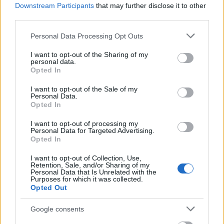
Downstream Participants
that may further disclose it to other
Ο Φωκίων Ζαΐμης με τον Μητροπολίτη Φώτιο της
third parties.
Αφρικής ΒΙΝΤΕΟ
Please note that this website/app uses one or more Google
Personal Data Processing Opt Outs
services and may gather and store information including but
not limited to your visit or usage behaviour. You may click to
I want to opt-out of the Sharing of my
personal data.
grant or deny consent to Google and its third-party tags to
Opted In
use your data for below specified purposes in below Google
consent section.
I want to opt-out of the Sale of my
Personal Data.
Opted In
I want to opt-out of processing my
Personal Data for Targeted Advertising.
Opted In
I want to opt-out of Collection, Use,
Retention, Sale, and/or Sharing of my
Personal Data that Is Unrelated with the
Purposes for which it was collected.
Opted Out
Ελαστικά & Καλοκαίρι: Πώς να ελέγξετε τα λάστιχα
Google consents
σε 2 λεπτά πριν το ταξίδι