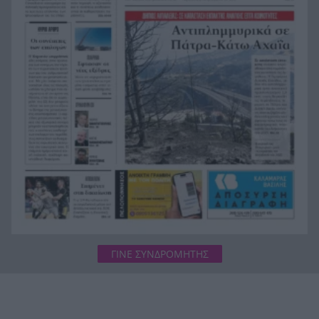
Χολιγουντιανός αέρας στη Μύκονο: Στο νησί
19:56
των ανέμων Νικόλ Κίντμαν, Ζόε Σαλντάνα και
Κέιτι Πέρι ΒΙΝΤΕΟ
Συλλήψεις και διοικητικά πρόστιμα για
19:44
πυρκαγιές σε Τρίκαλα, Ανατολική Αττική και
Πρέβεζα
ΓΙΝΕ ΣΥΝΔΡΟΜΗΤΗΣ