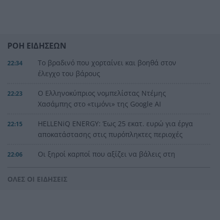
ΡΟΗ ΕΙΔΗΣΕΩΝ
Το βραδινό που χορταίνει και βοηθά στον
22:34
έλεγχο του βάρους
Ο Ελληνοκύπριος νομπελίστας Ντέμης
22:23
Χασάμπης στο «τιμόνι» της Google AI
HELLENiQ ENERGY: Έως 25 εκατ. ευρώ για έργα
22:15
αποκατάστασης στις πυρόπληκτες περιοχές
Οι ξηροί καρποί που αξίζει να βάλεις στη
22:06
διατροφή σου αν θέλεις να επενδύσεις στη
μακροζωία
ΟΛΕΣ ΟΙ ΕΙΔΗΣΕΙΣ
Ηλεκτρική διασύνδεση Ελλάδας – Κύπρου:
21:53
Μπήκε η Meridiam στο έργο του ΑΔΜΗΕ