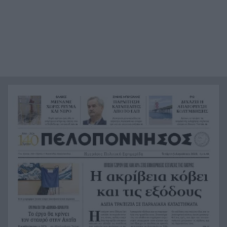
διαδρομή στα Στενά του Ορμούζ
Ήττα-αποκλεισμός για την Εθνική Nέων
20:38
Γυναικών στο Ευρωπαϊκό
Δικαστικό μπλόκο στους δασμούς Τραμπ:
20:33
Επιστρέφονται 100 δισεκατομμύρια δολάρια σε
επιχειρήσεις
Αιγιάλεια: Ήρθαν από τη Βρετανία για μια νέα
20:25
ζωή και η πυρκαγιά τους άφησε στο δρόμο!
Φωτιά Αττικοβοιωτία: Όλα τα μέτρα στήριξης
20:13
για τους πυρόπληκτους – Τα ποσά των
επιδομάτων και η στεγαστική συνδρομή
Με πατρινά γκολ η εύκολη νίκη για την Εθνική
20:08
Παίδων
Διακοπές 2026: Το «απαγορευτικό» του
20:05
Αυγούστου – Υπολογίζουμε ευρώ-ευρώ το
πραγματικό κόστος για μια 4μελή οικογένεια