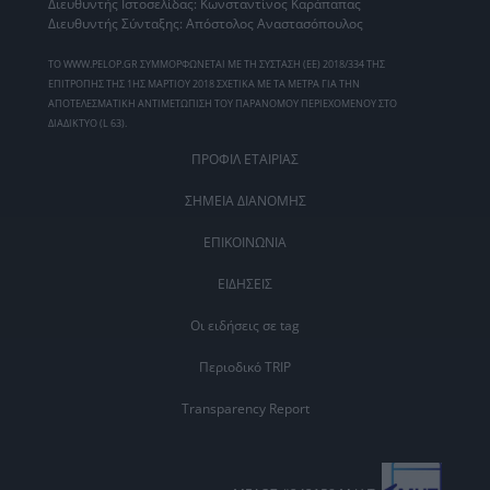
Διευθυντής Ιστοσελίδας: Κωνσταντίνος Καράπαπας
Διευθυντής Σύνταξης: Απόστολος Αναστασόπουλος
ΤΟ WWW.PELOP.GR ΣΥΜΜΟΡΦΩΝΕΤΑΙ ΜΕ ΤΗ ΣΥΣΤΑΣΗ (ΕΕ) 2018/334 ΤΗΣ
ΕΠΙΤΡΟΠΗΣ ΤΗΣ 1ΗΣ ΜΑΡΤΙΟΥ 2018 ΣΧΕΤΙΚΑ ΜΕ ΤΑ ΜΕΤΡΑ ΓΙΑ ΤΗΝ
ΑΠΟΤΕΛΕΣΜΑΤΙΚΗ ΑΝΤΙΜΕΤΩΠΙΣΗ ΤΟΥ ΠΑΡΑΝΟΜΟΥ ΠΕΡΙΕΧΟΜΕΝΟΥ ΣΤΟ
ΔΙΑΔΙΚΤΥΟ (L 63).
ΠΡΟΦΙΛ ΕΤΑΙΡΙΑΣ
ΣΗΜΕΙΑ ΔΙΑΝΟΜΗΣ
ΕΠΙΚΟΙΝΩΝΙΑ
ΕΙΔΗΣΕΙΣ
Οι ειδήσεις σε tag
Περιοδικό TRIP
Transparency Report