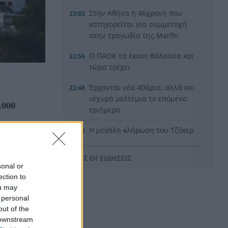
Στην Αθήνα η 46χρονη που
23:02
κατηγορείται για συμμετοχή
στην τραγωδία της Marfin
Ο ΠΑΟΚ τα έκανε θάλασσα και
22:56
τώρα τρέχει
Έρχονται νέα 40άρια, αλλά και
22:48
ισχυρά μελτέμια το επόμενο
.000
τριήμερο
Η μεγάλη κλήρωση του Τζόκερ
22:36
Η Παναχαϊκή ανακοίνωσε
22:24
ΟΛΕΣ ΟΙ ΕΙΔΗΣΕΙΣ
πρωτότυπα και Νικολάου,
sonal or
ΦΩΤΟ
ection to
ou may
«Δεν χάσαμε μόνο ένα σπίτι»,
22:12
 personal
η τρομερή ιστορία οικογένειας
out of the
από τη Βρετανία που
 downstream
καταστράφηκε στις φωτιές