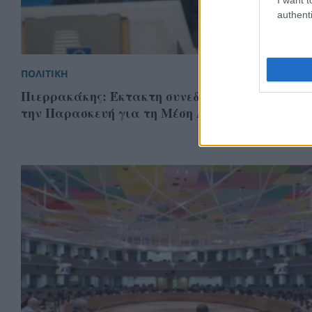
authenti
ΠΟΛΙΤΙΚΗ
Πιερρακάκης: Έκτακτη συνεδρίαση του Eurogro
την Παρασκευή για τη Μέση Ανατολή