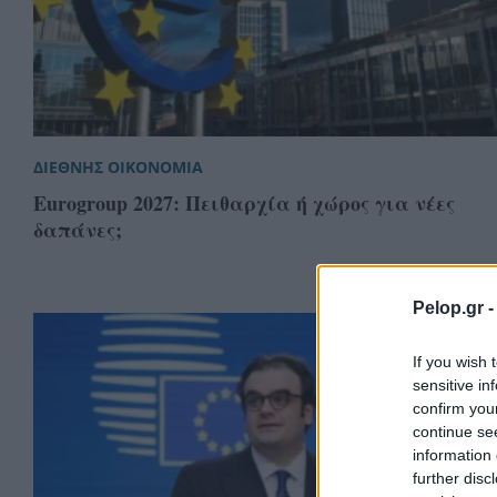
ΔΙΕΘΝΗΣ ΟΙΚΟΝΟΜΙΑ
Eurogroup 2027: Πειθαρχία ή χώρος για νέες
δαπάνες;
Pelop.gr 
If you wish 
sensitive in
confirm you
continue se
information 
further disc