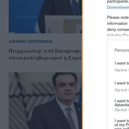
participants
Downstream 
Please note
information 
deny consent
in below Go
ΔΙΕΘΝΗΣ ΟΙΚΟΝΟΜΙΑ
Πιερρακάκης από Eurogroup: «Σε τροχιά
Persona
στασιμοπληθωρισμού η Ευρώπη»
I want t
Opted 
I want t
Opted 
I want 
Advertis
Opted 
I want t
of my P
was col