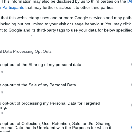
. This information may also be disclosed by us to third parties on the
IA
Participants
that may further disclose it to other third parties.
 that this website/app uses one or more Google services and may gath
including but not limited to your visit or usage behaviour. You may click 
 to Google and its third-party tags to use your data for below specifi
ogle consent section.
ΟΙΚΟΝΟΜΙΑ - ΕΠΙΧΕΙΡΗΣΕΙΣ
Eurogroup: Μήνυμα Πιερρακάκη για δίκαι
l Data Processing Opt Outs
σε νοικοκυριά και επιχειρήσεις
o opt-out of the Sharing of my personal data.
In
o opt-out of the Sale of my Personal Data.
In
to opt-out of processing my Personal Data for Targeted
ing.
In
o opt-out of Collection, Use, Retention, Sale, and/or Sharing
ersonal Data that Is Unrelated with the Purposes for which it
lected.