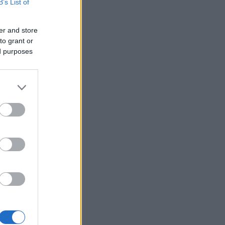
B’s List of
στην Αιγιάλεια
er and store
Καταγγελία ερευνητή του
22:00
to grant or
ΑΠΘ: «Χυδαίο τραμπουκισμό
ed purposes
από τους διάφορους
“φιλόζωους”»
«Ένα τέταρτο γινόταν ΚΑΡΠΑ.
21:48
η στήριξη
Δεν βρίσκαμε σημάδια ζωής»,
συγκλονίζει ο ναυαγοσώστης
για τον πνιγμό στα Μάλια
Ο καύσωνας λιώνει τους
21:36
Σλοβάκους, ρεκόρ με 42,2
βαθμούς Κελσίου
Άρτα: Συνελήφθησαν ο
21:24
διευθυντής κι ο τεχνικός
ασφαλείας του ΔΕΔΔΗΕ
Τραγικό περιστατικό, τράκαρε
21:12