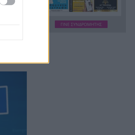
Κόκκινα τα 118 κτίρια στις 325
20:12
αυτοψίες των πληγεισών
περιοχών από τις
καταστροφικές πυρκαγιές
ΓΙΝΕ ΣΥΝΔΡΟΜΗΤΗΣ
Η ανακοίνωση της ΕΑΠ για
20:00
Βασιλάκο και Μαμάση
επόμενο
Γιατί οδηγήθηκαν στη φυλακή
19:48
οι οι δύο Ινδοί, που
κατηγορούνται για τη
δολοφονία του 58χρονου
ψυχολόγου στο Ναύπλιο,
ΒΙΝΤΕΟ