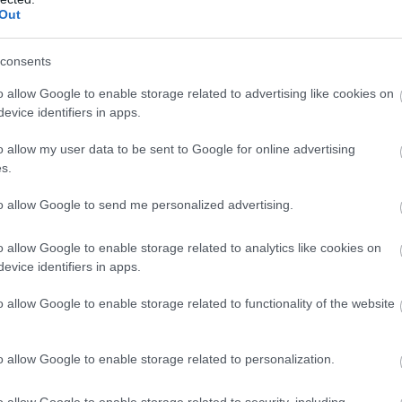
Out
consents
o allow Google to enable storage related to advertising like cookies on
ΕΥΡΩΠΗ
evice identifiers in apps.
η
Eurogroup: Έκτακτη συνεδρίαση υπό την α
Μέσης Ανατολής
o allow my user data to be sent to Google for online advertising
s.
to allow Google to send me personalized advertising.
o allow Google to enable storage related to analytics like cookies on
evice identifiers in apps.
o allow Google to enable storage related to functionality of the website
o allow Google to enable storage related to personalization.
o allow Google to enable storage related to security, including