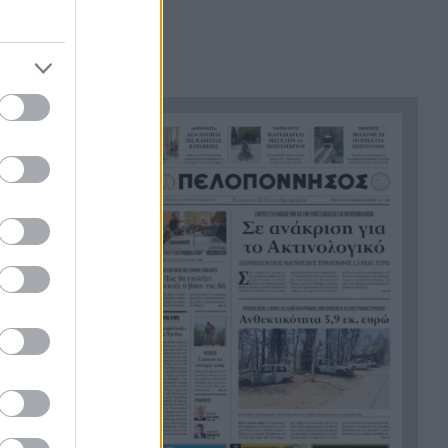
με αγριογούρουνο στη Β.
Εύβοια και έχασε τη ζωή του
Αλλάζουν τα πάντα στη Δανία
21:00
λόγω της τεχνικής
νοημοσύνης, οι μαθητές θα
πειλή της
παρουσιάσουν προφορικά τις
εργασίες τους
Το τελευταίο «αντίο» στην
20:36
τελετή αποτέφρωσης του
συντονιστή που σκοτώθηκε
μετά τη σύγκρουση
ελικοπτέρων στην Ψάθα,
ΦΩΤΟ
Στιγμές αγωνίας και θρίλερ
20:24
στο Αίγιο: Οδηγός λεωφορείου
έχασε τις αισθήσεις του και τη
ζωή του! ΦΩΤΟ