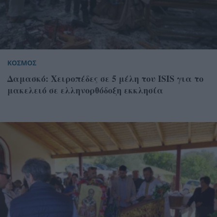
ΚΟΣΜΟΣ
Δαμασκό: Χειροπέδες σε 5 μέλη του ISIS για το
μακελειό σε ελληνορθόδοξη εκκλησία