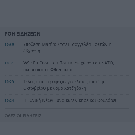
ΡΟΗ ΕΙΔΗΣΕΩΝ
Υπόθεση Marfin: Στον Εισαγγελέα Εφετών η
10:39
46χρονη
WSJ: Επίθεση του Πούτιν σε χώρα του ΝΑΤΟ,
10:31
ακόμα και το Φθινόπωρο
Τέλος στις «κρυφές» εγκυκλίους από 1ης
10:29
Οκτωβρίου με νόμο Χατζηδάκη
Η Εθνική Νέων Γυναικών νίκησε και φουλάρει
10:24
για την 5η θέση
ΟΛΕΣ ΟΙ ΕΙΔΗΣΕΙΣ
Τραγωδία σε σχολείο της Ταϊλανδής: Νεαρός
10:18
άνοιξε πυρ και σκότωσε 7 άτομα