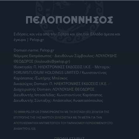
Ειδήσεις
και νέα από την
Πάτρα
και όλη την Ελλάδα άμεσα και
έγκυρα | Pelop.gr
Domain name: Pelop.gr
Νόμιμος Εκπρόσωπος - Διευθύνων Σύμβουλος: ΛΟΥΛΟΥΔΗΣ
ΘΕΟΔΩΡΟΣ (louloudis@pelop.gr)
Ιδιοκτησία: Π. ΗΛΕΚΤΡΟΝΙΚΕΣ ΕΚΔΟΣΕΙΣ Ι.Κ.Ε. - Μέτοχοι:
FORUMSTUDIUM HOLDINGS LIMITED / Κωνσταντίνος
Καράπαπας /Σωτήρης Μπέσκος
Δικαιούχος Domain: Π. ΗΛΕΚΤΡΟΝΙΚΕΣ ΕΚΔΟΣΕΙΣ Ι.Κ.Ε. -
Διαχειριστής Domain: ΛΟΥΛΟΥΔΗΣ ΘΕΟΔΩΡΟΣ
Διευθυντής Ιστοσελίδας: Κωνσταντίνος Καράπαπας
Διευθυντής Σύνταξης: Απόστολος Αναστασόπουλος
ΤΟ WWW.PELOP.GR ΣΥΜΜΟΡΦΩΝΕΤΑΙ ΜΕ ΤΗ ΣΥΣΤΑΣΗ (ΕΕ) 2018/334 ΤΗΣ
ΕΠΙΤΡΟΠΗΣ ΤΗΣ 1ΗΣ ΜΑΡΤΙΟΥ 2018 ΣΧΕΤΙΚΑ ΜΕ ΤΑ ΜΕΤΡΑ ΓΙΑ ΤΗΝ
ΑΠΟΤΕΛΕΣΜΑΤΙΚΗ ΑΝΤΙΜΕΤΩΠΙΣΗ ΤΟΥ ΠΑΡΑΝΟΜΟΥ ΠΕΡΙΕΧΟΜΕΝΟΥ ΣΤΟ
ΔΙΑΔΙΚΤΥΟ (L 63).
ΠΡΟΦΙΛ ΕΤΑΙΡΙΑΣ