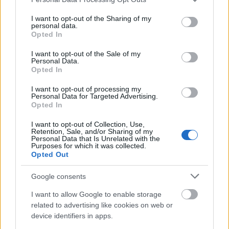
services and may gather and store information including but
not limited to your visit or usage behaviour. You may click to
I want to opt-out of the Sharing of my
personal data.
grant or deny consent to Google and its third-party tags to
Opted In
use your data for below specified purposes in below Google
consent section.
I want to opt-out of the Sale of my
Personal Data.
Opted In
ΚΟΣΜΟΣ
I want to opt-out of processing my
Αντιδράσεις για εκκλησία στην Αμμόχωστο που
Personal Data for Targeted Advertising.
έχει μετατραπεί σε club
Opted In
I want to opt-out of Collection, Use,
Retention, Sale, and/or Sharing of my
Personal Data that Is Unrelated with the
Purposes for which it was collected.
Opted Out
Google consents
I want to allow Google to enable storage
related to advertising like cookies on web or
device identifiers in apps.