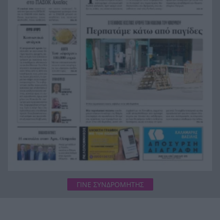
Βοιωτία: Προφυλακιστέοι Δήμαρχος, εργολάβος
και επιχειρηματίας
Πάτρα: Τροχαίο με υλικές ζημιές τα ξημερώματα
8:06
στην Ελευθερίου Βενιζέλου
ΓΙΝΕ ΣΥΝΔΡΟΜΗΤΗΣ