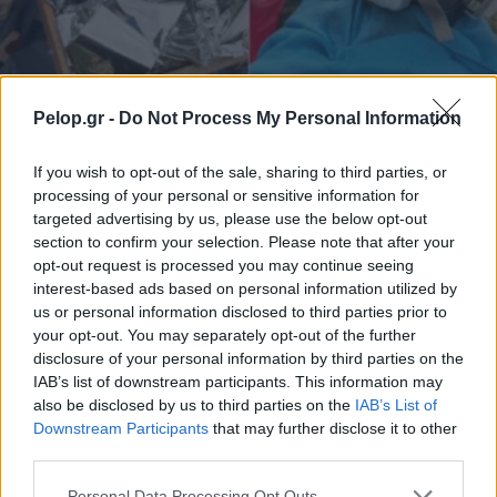
Pelop.gr -
Do Not Process My Personal Information
ΗΠΑ
If you wish to opt-out of the sale, sharing to third parties, or
processing of your personal or sensitive information for
Σικάγο: Φάτνη-μήνυμα για τους μετανάστες
targeted advertising by us, please use the below opt-out
προκαλεί θύελλα αντιδράσεων – Η εκκλησία
section to confirm your selection. Please note that after your
επιμένει στο «ριζοσπαστικό» έργο
opt-out request is processed you may continue seeing
interest-based ads based on personal information utilized by
us or personal information disclosed to third parties prior to
your opt-out. You may separately opt-out of the further
disclosure of your personal information by third parties on the
IAB’s list of downstream participants. This information may
also be disclosed by us to third parties on the
IAB’s List of
Downstream Participants
that may further disclose it to other
third parties.
Please note that this website/app uses one or more Google
Personal Data Processing Opt Outs