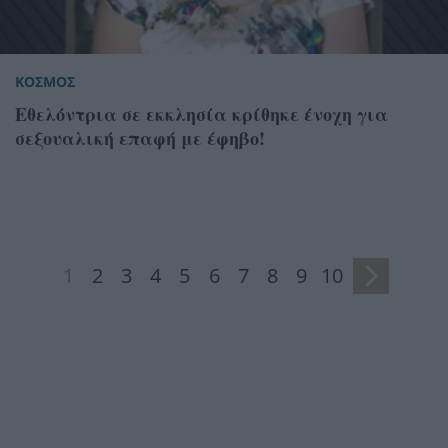
ΚΟΣΜΟΣ
Εθελόντρια σε εκκλησία κρίθηκε ένοχη για
σεξουαλική επαφή με έφηβο!
1
2
3
4
5
6
7
8
9
10