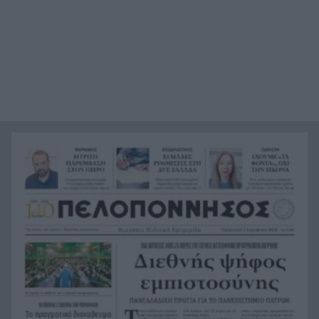
Μυστράς: Παθολογικά αίτια «δείχνει» η πρώτη
8:59
ιατροδικαστική εξέταση για τον 90χρονο στον
καταψύκτη
«Φωτιά» στις τιμές του πετρελαίου: Ξεπέρασε τα
8:51
83 δολάρια το Brent
Περού: Σάλος με ΒΙΝΤΕΟ σεξουαλικής επίθεσης
8:43
σε 26χρονη τραγουδίστρια
Συντάξεις: Η σκληρή πραγματικότητα για 6
8:35
στους 10 συνταξιούχους – Χάσμα δύο
ταχυτήτων μεταξύ Δημοσίου και ιδιωτικού
τομέα
Φωτιές από αμέλεια σε Σκύρο και Λακωνία: Δύο
8:23
συλλήψεις από την Πυροσβεστική, τσουχτερό
πρόστιμο για τη ψησταριά
Καταπέλτης η Δικαιοσύνη για τη φωτιά στη
8:16