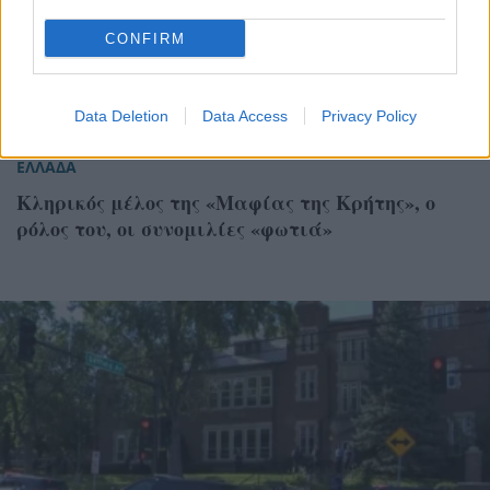
CONFIRM
Data Deletion
Data Access
Privacy Policy
ΕΛΛΑΔΑ
Κληρικός μέλος της «Μαφίας της Κρήτης», ο
ρόλος του, οι συνομιλίες «φωτιά»