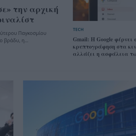
σε» την αρχική
φιναλίστ
TECH
λύτερου Παγκοσμίου
Gmail: Η Google φέρνει e
το βράδυ, η…
κρυπτογράφηση στα κιν
αλλάζει η ασφάλεια τω