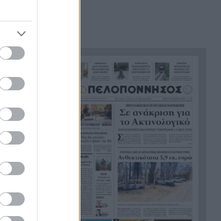
συμμετοχής
Ενεργειακές επενδύσεις άνω
13:45
του 1 δισ. ευρώ μέσω της νέας
ρήτρας διαφυγής – Το σχέδιο
της Ελλάδας έως το 2028
Όταν η «μάχη με το βαθύ
13:41
κράτος» ξεκινά μετά από επτά
χρόνια διακυβέρνησης
Έπεσε γεννήτρια από φορτηγό
13:37
στη διασταύρωση Μπράλου
Ράλι Ιονίου: Ο ΙΟΠ την 3η
13:28
θέση στην 1η ιστιοδρομία
Νέος πρόεδρος της ΔΕΥΑ
13:27
Δυμαίων ο Βασίλης
Καρβουνιάρης – «Με ευθύνη
και δουλειά θα ανταποκριθώ
στη νέα πρόκληση»