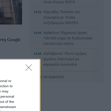
είναι έτοιμη ΦΩΤΟ
Κόρινθος: Έσπασε την
14:54
τζαμαρία με πλάκα
πεζοδρομίου ΒΙΝΤΕΟ
Ηράκλειο: 55χρονος έχασε
14:46
100.000 ευρώ σε διαδικτυακή
τη Google
επενδυτική απάτη
Καλάβρυτα: Πέντε ημέρες
14:38
γεμάτες πολιτισμό με
κορυφαία συναυλία
Πρωτοψάλτη – Πορτοκάλογλου
ΟΛΕΣ ΟΙ ΕΙΔΗΣΕΙΣ
Μυστράς: «Μετανιωμένος ο
14:26
sonal or
55χρονος που έκρυβε τον
ection to
πατέρα του στον καταψύκτη»
ou may
λέει ο δικηγόρος του
 personal
out of the
Το μυστήριο με τον
14:15
 downstream