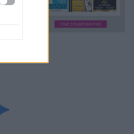
Γερμανία: Οι υπηρεσίες
13:25
ασφαλείας καταγγέλλουν
ΓΙΝΕ ΣΥΝΔΡΟΜΗΤΗΣ
ρωσικές εκστρατείες
ήτησαν
παραπληροφόρησης ενόψει
εκλογών
Συγκινητική διάσωση νεαρού
13:18
γύπα που εγκλωβίστηκε σε
φαράγγι στην Κρήτη
Με τραγούδια και χαμόγελα
13:08
ολοκληρώθηκαν οι παιδικές
κατασκηνώσεις του ΚΟΔΗΠ
στην Πάτρα
Δολοφόνησαν διεθνή
13:07
ποδοσφαιριστή στην
Ουγκάντα