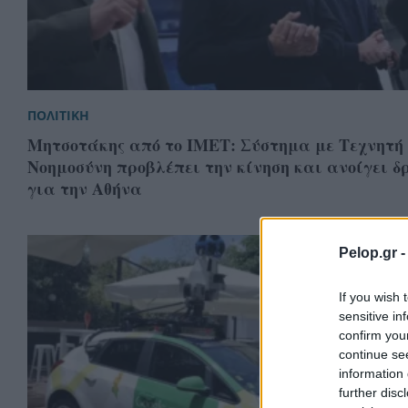
ΠΟΛΙΤΙΚΗ
Μητσοτάκης από το ΙΜΕΤ: Σύστημα με Τεχνητή
Νοημοσύνη προβλέπει την κίνηση και ανοίγει δ
για την Αθήνα
Pelop.gr 
If you wish 
sensitive in
confirm you
continue se
information 
further disc