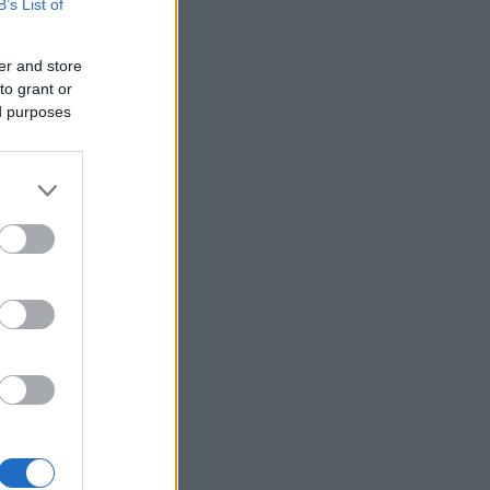
Μοτζτάμπα Χαμενεΐ: Η
B’s List of
«σκοτεινή» συνάντηση με τον
πρόεδρο του Ιράν που
er and store
φουντώνει τα σενάρια
to grant or
ed purposes
Υπόθεση δολοφονίας
14:10
Ελίζαμπεθ Ρος:
Προφυλακίστηκε ο 28χρονος
Αφγανός – Η κατάθεση της
συζύγου του που «φώτισε» τις
έρευνες
Μητσοτάκης: Στο επίκεντρο η
13:56
βιομηχανία – Νέο σχέδιο με
επενδύσεις, ενέργεια και
μεταποίηση
5ο Νυχτερινός Ημιμαραθώνιος
13:55
«Φάνης Τσιμιγκάτος»:
Επιλογές υψηλών
προδιαγραφών και δηλώσεις