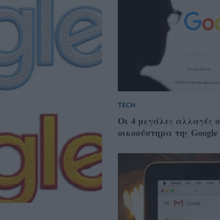
TECH
Οι 4 μεγάλες αλλαγές 
οικοσύστημα της Google