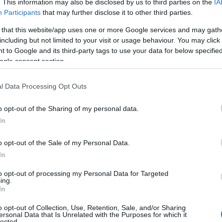
. This information may also be disclosed by us to third parties on the
IA
Participants
that may further disclose it to other third parties.
 that this website/app uses one or more Google services and may gath
including but not limited to your visit or usage behaviour. You may click 
 to Google and its third-party tags to use your data for below specifi
TECH
ogle consent section.
ης
Gmail: Σημαντικές αλλαγές το 2026, ποιες
λειτουργίες που καταργούνται
l Data Processing Opt Outs
o opt-out of the Sharing of my personal data.
In
o opt-out of the Sale of my Personal Data.
TECH
In
Google: Αλλάζει τα δεδομένα στο Gmail με
to opt-out of processing my Personal Data for Targeted
δυνατότητα αλλαγής διεύθυνσης email
ing.
In
o opt-out of Collection, Use, Retention, Sale, and/or Sharing
ersonal Data that Is Unrelated with the Purposes for which it
lected.