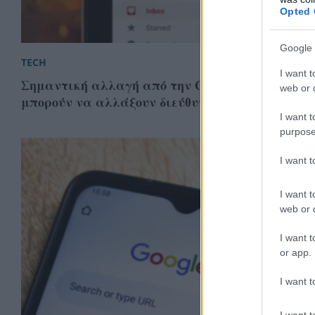
Opted 
Google 
TECH
I want t
Σημαντική αλλαγή από την Google: Όσοι θέλουν
web or d
μπορούν να αλλάξουν διεύθυνση Gmail
I want t
purpose
I want 
I want t
web or d
I want t
or app.
I want t
I want t