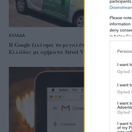
participants
Downstream 
Please note
information 
deny consent
ΕΛΛΑΔΑ
in below Go
Η Google ξεκίνησε το μεγαλύτερο σκανάρισμα τ
Ελλάδας με οχήματα Street View
Persona
I want t
Opted 
I want t
Opted 
I want 
Advertis
Opted 
I want t
of my P
was col