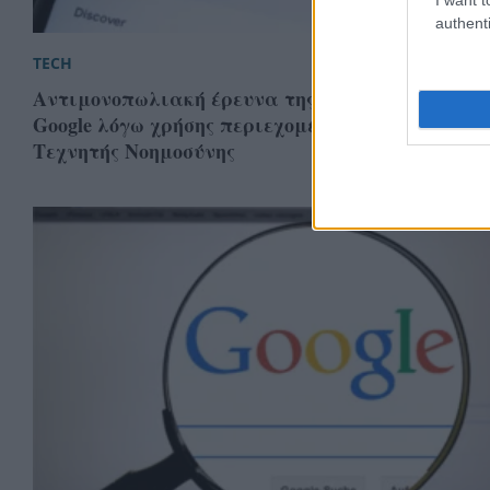
authenti
TECH
Αντιμονοπωλιακή έρευνα της Κομισιόν για τη
Google λόγω χρήσης περιεχομένου σε εφαρμογές
Τεχνητής Νοημοσύνης