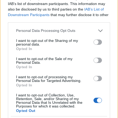
IAB’s list of downstream participants. This information may
also be disclosed by us to third parties on the
IAB’s List of
Downstream Participants
that may further disclose it to other
third parties.
Please note that this website/app uses one or more Google
Personal Data Processing Opt Outs
services and may gather and store information including but
not limited to your visit or usage behaviour. You may click to
I want to opt-out of the Sharing of my
personal data.
grant or deny consent to Google and its third-party tags to
Opted In
use your data for below specified purposes in below Google
consent section.
I want to opt-out of the Sale of my
Personal Data.
Opted In
I want to opt-out of processing my
Personal Data for Targeted Advertising.
ΚΥΒΕΡΝΗΣΗ
Opted In
Φλωρίδης για αγροτικές κινητοποιήσεις:
I want to opt-out of Collection, Use,
«Όποιος λειτουργεί εκτός νόμου είναι
Retention, Sale, and/or Sharing of my
Personal Data that Is Unrelated with the
γκάνγκστερ – Ο διάλογος είναι ανοιχτός»
Purposes for which it was collected.
Opted Out