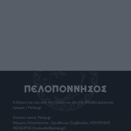
Ειδήσεις
και νέα από την
Πάτρα
και όλη την Ελλάδα άμεσα και
έγκυρα | Pelop.gr
Domain name: Pelop.gr
Νόμιμος Εκπρόσωπος - Διευθύνων Σύμβουλος: ΛΟΥΛΟΥΔΗΣ
ΘΕΟΔΩΡΟΣ (louloudis@pelop.gr)