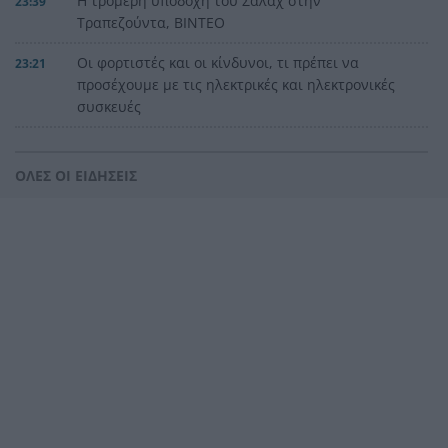
Η τρομερή υποδοχή του Σαλάχ στην
23:39
Τραπεζούντα, ΒΙΝΤΕΟ
Οι φορτιστές και οι κίνδυνοι, τι πρέπει να
23:21
προσέχουμε με τις ηλεκτρικές και ηλεκτρονικές
συσκευές
Στην Αθήνα η 46χρονη που κατηγορείται για
23:02
συμμετοχή στην τραγωδία της Marfin
ΟΛΕΣ ΟΙ ΕΙΔΗΣΕΙΣ
Ο ΠΑΟΚ τα έκανε θάλασσα και τώρα τρέχει
22:56
Έρχονται νέα 40άρια, αλλά και ισχυρά μελτέμια
22:48
το επόμενο τριήμερο
Η μεγάλη κλήρωση του Τζόκερ
22:36
Η Παναχαϊκή ανακοίνωσε πρωτότυπα και
22:24
Νικολάου, ΦΩΤΟ
«Δεν χάσαμε μόνο ένα σπίτι», η τρομερή ιστορία
22:12
οικογένειας από τη Βρετανία που καταστράφηκε