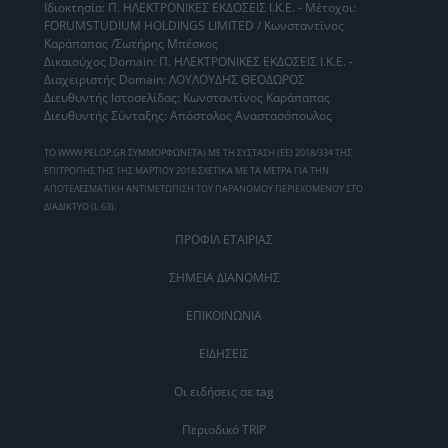
Ιδιοκτησία: Π. ΗΛΕΚΤΡΟΝΙΚΕΣ ΕΚΔΟΣΕΙΣ Ι.Κ.Ε. - Μέτοχοι:
FORUMSTUDIUM HOLDINGS LIMITED / Κωνσταντίνος
Καράπαπας /Σωτήρης Μπέσκος
Δικαιούχος Domain: Π. ΗΛΕΚΤΡΟΝΙΚΕΣ ΕΚΔΟΣΕΙΣ Ι.Κ.Ε. -
Διαχειριστής Domain: ΛΟΥΛΟΥΔΗΣ ΘΕΟΔΩΡΟΣ
Διευθυντής Ιστοσελίδας: Κωνσταντίνος Καράπαπας
Διευθυντής Σύνταξης: Απόστολος Αναστασόπουλος
ΤΟ WWW.PELOP.GR ΣΥΜΜΟΡΦΩΝΕΤΑΙ ΜΕ ΤΗ ΣΥΣΤΑΣΗ (ΕΕ) 2018/334 ΤΗΣ
ΕΠΙΤΡΟΠΗΣ ΤΗΣ 1ΗΣ ΜΑΡΤΙΟΥ 2018 ΣΧΕΤΙΚΑ ΜΕ ΤΑ ΜΕΤΡΑ ΓΙΑ ΤΗΝ
ΑΠΟΤΕΛΕΣΜΑΤΙΚΗ ΑΝΤΙΜΕΤΩΠΙΣΗ ΤΟΥ ΠΑΡΑΝΟΜΟΥ ΠΕΡΙΕΧΟΜΕΝΟΥ ΣΤΟ
ΔΙΑΔΙΚΤΥΟ (L 63).
ΠΡΟΦΙΛ ΕΤΑΙΡΙΑΣ
ΣΗΜΕΙΑ ΔΙΑΝΟΜΗΣ
ΕΠΙΚΟΙΝΩΝΙΑ
ΕΙΔΗΣΕΙΣ
Οι ειδήσεις σε tag
Περιοδικό TRIP