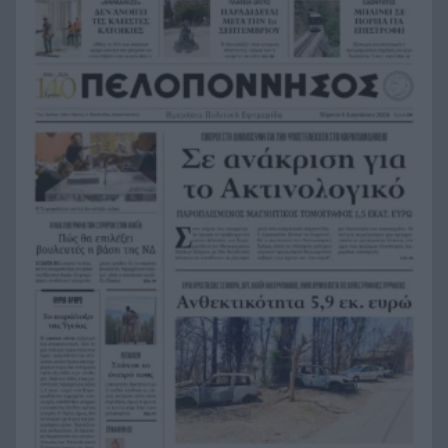
παρουσιάσουν προφορικά τις εργασίες τους
Το τελευταίο «αντίο» στην τελετή αποτέφρωσης
20:36
του συντονιστή που σκοτώθηκε μετά τη
σύγκρουση ελικοπτέρων στην Ψάθα, ΦΩΤΟ
Στιγμές αγωνίας και θρίλερ στο Αίγιο: Οδηγός
20:24
λεωφορείου έχασε τις αισθήσεις του και τη ζωή
του! ΦΩΤΟ
Κόκκινα τα 118 κτίρια στις 325 αυτοψίες των
20:12
πληγεισών περιοχών από τις καταστροφικές
πυρκαγιές
Η ανακοίνωση της ΕΑΠ για Βασιλάκο και
20:00
Μαμάση
Γιατί οδηγήθηκαν στη φυλακή οι οι δύο Ινδοί,
19:48
που κατηγορούνται για τη δολοφονία του
58χρονου ψυχολόγου στο Ναύπλιο, ΒΙΝΤΕΟ