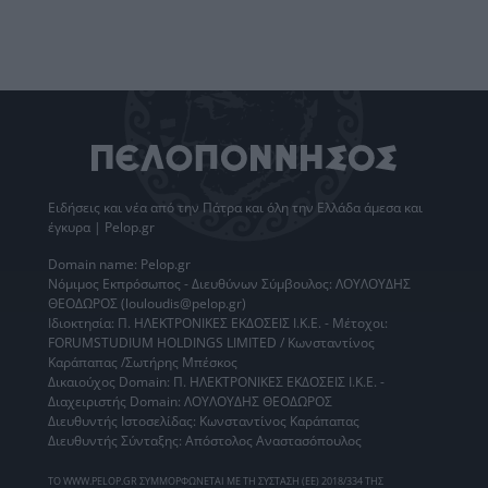
Ειδήσεις
και νέα από την
Πάτρα
και όλη την Ελλάδα άμεσα και
έγκυρα | Pelop.gr
Domain name: Pelop.gr
Νόμιμος Εκπρόσωπος - Διευθύνων Σύμβουλος: ΛΟΥΛΟΥΔΗΣ
ΘΕΟΔΩΡΟΣ (louloudis@pelop.gr)
Ιδιοκτησία: Π. ΗΛΕΚΤΡΟΝΙΚΕΣ ΕΚΔΟΣΕΙΣ Ι.Κ.Ε. - Μέτοχοι:
FORUMSTUDIUM HOLDINGS LIMITED / Κωνσταντίνος
Καράπαπας /Σωτήρης Μπέσκος
Δικαιούχος Domain: Π. ΗΛΕΚΤΡΟΝΙΚΕΣ ΕΚΔΟΣΕΙΣ Ι.Κ.Ε. -
Διαχειριστής Domain: ΛΟΥΛΟΥΔΗΣ ΘΕΟΔΩΡΟΣ
Διευθυντής Ιστοσελίδας: Κωνσταντίνος Καράπαπας
Διευθυντής Σύνταξης: Απόστολος Αναστασόπουλος
ΤΟ WWW.PELOP.GR ΣΥΜΜΟΡΦΩΝΕΤΑΙ ΜΕ ΤΗ ΣΥΣΤΑΣΗ (ΕΕ) 2018/334 ΤΗΣ