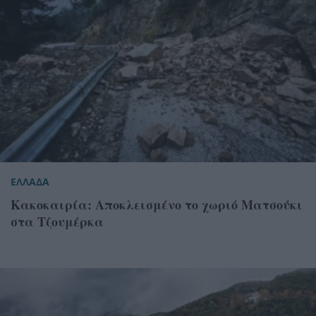
ΕΛΛΑΔΑ
Κακοκαιρία: Αποκλεισμένο το χωριό Ματσούκι
στα Τζουμέρκα