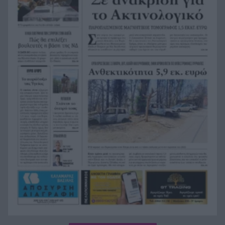
Της δώρισε το ήπαρ του και της έσωσε τη ζωή –
19:07
20 χρόνια μετά παντρεύεται τον αδελφό του
Πώς να βρω κάποιον από φωτογραφία: 5
19:02
Μέθοδοι που Λειτουργούν
Σε 24 ώρες 44 πυρκαγιές, οι 8 εξακολουθούν να
19:00
απασχολούν τις πυροσβεστικές δυνάμεις
Άνδρας έδειχνε τα γεννητικά του όργανα σε
18:55
παιδιά που έπαιζαν σε πλατεία στον Άβαντα
Αλεξανδρούπολης
Άντονι Φάουτσι: Επιτροπή της Γερουσίας τον
18:47
παραπέμπει για περιφρόνηση του Κογκρέσου –
Σιώπησε σε πάνω από 100 ερωτήσεις