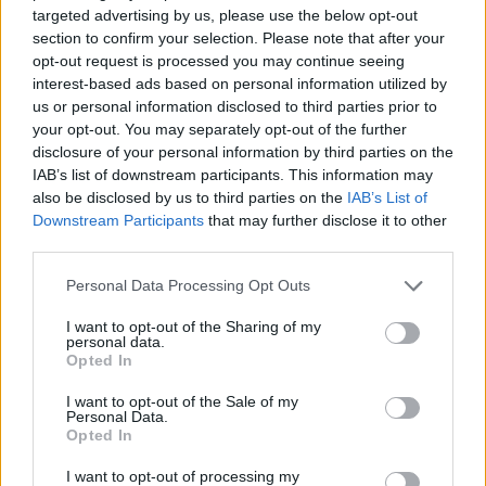
targeted advertising by us, please use the below opt-out
section to confirm your selection. Please note that after your
opt-out request is processed you may continue seeing
interest-based ads based on personal information utilized by
us or personal information disclosed to third parties prior to
your opt-out. You may separately opt-out of the further
disclosure of your personal information by third parties on the
IAB’s list of downstream participants. This information may
also be disclosed by us to third parties on the
IAB’s List of
Downstream Participants
that may further disclose it to other
third parties.
Please note that this website/app uses one or more Google
Personal Data Processing Opt Outs
services and may gather and store information including but
ΕΛΛΑΔΑ
not limited to your visit or usage behaviour. You may click to
I want to opt-out of the Sharing of my
Κακοκαιρία «Αριέλ»: Τεράστιες ζημιές σε
personal data.
grant or deny consent to Google and its third-party tags to
Opted In
Ήπειρο και Κέρκυρα, ποιοι δήμοι έχουν τεθεί σε
use your data for below specified purposes in below Google
κατάσταση έκτακτης ανάγκης
consent section.
I want to opt-out of the Sale of my
Personal Data.
Opted In
I want to opt-out of processing my