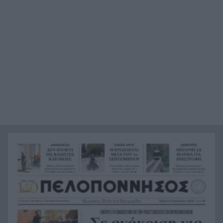
Κόκκινα τα 118 κτίρια στις 325 αυτοψίες των
20:12
πληγεισών περιοχών από τις καταστροφικές
πυρκαγιές
Η ανακοίνωση της ΕΑΠ για Βασιλάκο και
20:00
Μαμάση
Γιατί οδηγήθηκαν στη φυλακή οι οι δύο Ινδοί,
19:48
που κατηγορούνται για τη δολοφονία του
58χρονου ψυχολόγου στο Ναύπλιο, ΒΙΝΤΕΟ
Το Ιράν στέλνει μήνυμα στον Κόλπο: «Φρενάρετε
19:36
τον Τραμπ ή θα πληγούν κρίσιμες υποδομές»
«Ευγενικός, ακέραιος και ανιδιοτελής
19:24
άνθρωπος», η ανακοίνωση της οικογένειας της
38χρονης Βρετανίδας Ελίζαμπεθ Ρος
Φρίκη στη Βραζιλία σκότωσαν 15χρονο
19:12
ποδοσφαιριστή σε αγώνα ερασιτεχνικού
ποδοσφαίρου, ΒΙΝΤΕΟ