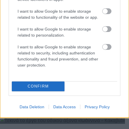
I want to allow Google to enable storage
related to functionality of the website or app.
I want to allow Google to enable storage
related to personalization.
I want to allow Google to enable storage
related to security, including authentication
functionality and fraud prevention, and other
user protection.
CONFIRM
ΕΛΛΑΔΑ
Κακοκαιρία σαρώνει Ιόνια και Ήπειρο:
Σοβαρές ζημιές σε Κέρκυρα και Καστοριά
Data Deletion
Data Access
Privacy Policy