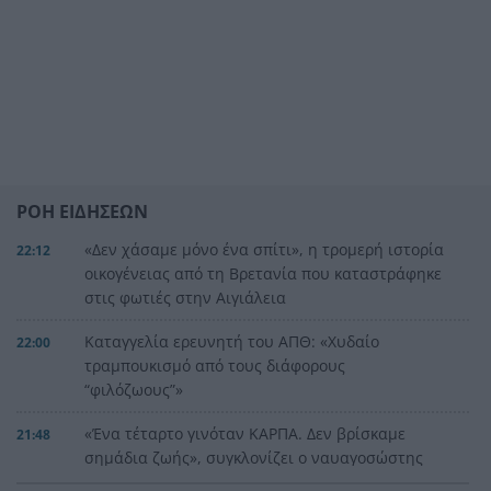
ΡΟΗ ΕΙΔΗΣΕΩΝ
«Δεν χάσαμε μόνο ένα σπίτι», η τρομερή ιστορία
22:12
οικογένειας από τη Βρετανία που καταστράφηκε
στις φωτιές στην Αιγιάλεια
Καταγγελία ερευνητή του ΑΠΘ: «Χυδαίο
22:00
τραμπουκισμό από τους διάφορους
“φιλόζωους”»
«Ένα τέταρτο γινόταν ΚΑΡΠΑ. Δεν βρίσκαμε
21:48
σημάδια ζωής», συγκλονίζει ο ναυαγοσώστης
για τον πνιγμό στα Μάλια